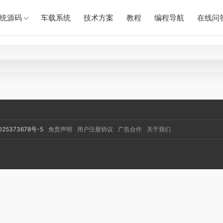
统源码
车载系统
技术方案
教程
编程导航
在线问
025373678号-5
免责声明
用户注册协议
广告合作
关于我们