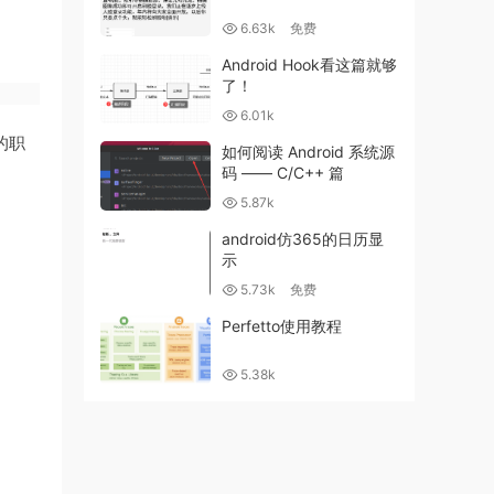
6.63k
免费
Android Hook看这篇就够
了！
6.01k
的职
如何阅读 Android 系统源
码 —— C/C++ 篇
5.87k
android仿365的日历显
示
5.73k
免费
Perfetto使用教程
5.38k