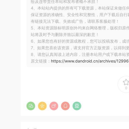
纷及连带责任本站和发布者概不承担！
4、本站站内提供的所有可下载资源，本站保证未做任
保证资源的准确性、安全性和完整性，用户下载后自行斟
有链接无法下载、失效或广告，请联系客服处理！
里式替换原则
5、本站资源除标明原创外均来自网络整理，版权归原
站将及时予与删除并致以最深的歉意！
6、如果您也有好的资源或教程，您可以投稿发布，成
7、如果您喜欢该资源，请支持官方正版资源，以得到
定义：里氏代换原则[2](Liskov Substitution Princip
8、请您认真阅读上述内容，注册本站用户或下载本站
bad case
：ToyGun继承了AbstractGun，但Solid
原文链接：
https://www.dandroid.cn/archives/12996
完全行使AbstractGun的职责。
0