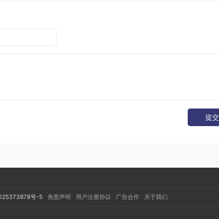
提交
inciple）是程序要
依赖于抽象接口，不要依赖于具体实现。
简单的说
降低了客户与实现模块间的耦合。
025373678号-5
免责声明
用户注册协议
广告合作
关于我们