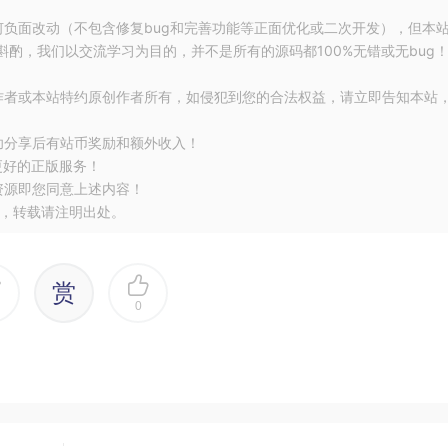
何负面改动（不包含修复bug和完善功能等正面优化或二次开发），但本
酌，我们以交流学习为目的，并不是所有的源码都100%无错或无bug
作者或本站特约原创作者所有，如侵犯到您的合法权益，请立即告知本站
功分享后有站币奖励和额外收入！
更好的正版服务！
le LSP)，任何
基类
可以出现的地方，
子类一定可以出现。
资源即您同意上述内容！
er在调用KillEnemy()时会报错（ToyGun无法KillEnemy），即ToyG
，转载请注明出处。
赏
0