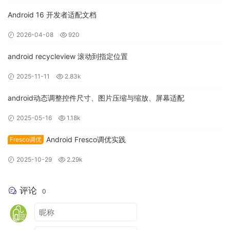
Android 16 开发者适配文档
2026-04-08
920
android recycleview 滚动到指定位置
2025-11-11
2.83k
色彩空间转换（Color Space Convert）：通常对
于图像显示器来说，它是通过 RGB 模型来显示
android动态调整控件尺寸、图片压缩与缩放、屏幕适配
图像的，但在传输图像数据时使用 YUV 模型可
2025-05-16
1.18k
以节省带宽。因此在显示图像时就需要将 yuv 像
素格式的数据转换成 rgb 的像素格式后再进行渲
Android Fresco调优实践
Fresco调优
染。
2025-10-29
2.29k
渲染（Render）：将前面已经解码和进行色彩空
间转换的每一个视频帧的数据发送给显卡以绘制
评论
在屏幕画面上。
0
一、 引入 FFmpeg 前的准备工作