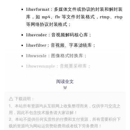
libavformat：多媒体文件或协议的封装和解封装
库，如 mp4、flv 等文件封装格式，rtmp、rtsp
等网络协议封装格式；
libavcodec：音视频解码核心库；
libavfilter：音视频、字幕滤镜库；
libswscale：图像格式转换库；
libswresample：音频重采样库；
libavutil：工具库
阅读全文
视频解码基础入门
下载说明：
1、本站所有资源均从互联网上收集整理而来，仅供学习交流之
解复用（Demux）：解复用也可叫解封装。这里
用，因此不包含技术服务请大家谅解！
有一个概念叫封装格式，封装格式指的是音视频
2、本站不提供任何实质性的付费和支付资源，所有需要积分下
的组合格式，常见的有 mp4、flv、mkv 等。通
载的资源均为网站运营赞助费用或者线下劳务费用！