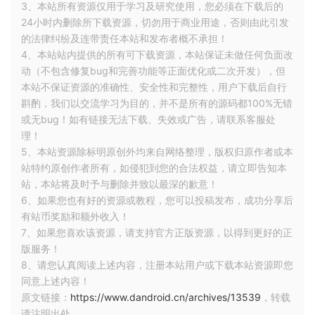
3、本站所有资源仅用于学习及研究使用，您必须在下载后的
俗来讲，封装是将音频流、视频流、字幕流以及
24小时内删除所下载资源，切勿用于商业用途，否则由此引发
其他附件按一定规则组合成一个封装的产物。而
的法律纠纷及连带责任本站和发布者概不承担！
解封装起着与封装相反的作用，将一个流媒体文
4、本站站内提供的所有可下载资源，本站保证未做任何负面改
件拆解成音频数据和视频数据等。此时拆分后数
动（不包含修复bug和完善功能等正面优化或二次开发），但
据是经过压缩编码的，常见的视频压缩数据格式
本站不保证资源的准确性、安全性和完整性，用户下载后自行
有 h264。
斟酌，我们以交流学习为目的，并不是所有的源码都100%无错
或无bug！如有链接无法下载、失效或广告，请联系客服处
理！
5、本站资源除标明原创外均来自网络整理，版权归原作者或本
站特约原创作者所有，如侵犯到您的合法权益，请立即告知本
站，本站将及时予与删除并致以最深的歉意！
6、如果您也有好的资源或教程，您可以投稿发布，成功分享后
有站币奖励和额外收入！
7、如果您喜欢该资源，请支持官方正版资源，以得到更好的正
版服务！
8、请您认真阅读上述内容，注册本站用户或下载本站资源即您
同意上述内容！
原文链接：
https://www.dandroid.cn/archives/13539
，转载
请注明出处。