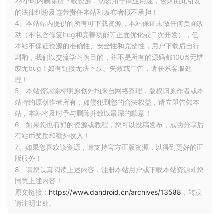
24小时内删除所下载资源，切勿用于商业用途，否则由此引发
上架，此应用可将用户自己的头像图片经算法加工成
的法律纠纷及连带责任本站和发布者概不承担！
4、本站站内提供的所有可下载资源，本站保证未做任何负面改
各种艺术效果。应用一经上架便广受好评，这一切正
动（不包含修复bug和完善功能等正面优化或二次开发），但
是得益于我们在项目中对 MAD 技术的综合运用，我
本站不保证资源的准确性、安全性和完整性，用户下载后自行
们在最短时间内完成了全部开发，并打造了出色的用
斟酌，我们以交流学习为目的，并不是所有的源码都100%无错
户体验。
或无bug！如有链接无法下载、失效或广告，请联系客服处
理！
5、本站资源除标明原创外均来自网络整理，版权归原作者或本
站特约原创作者所有，如侵犯到您的合法权益，请立即告知本
站，本站将及时予与删除并致以最深的歉意！
6、如果您也有好的资源或教程，您可以投稿发布，成功分享后
有站币奖励和额外收入！
7、如果您喜欢该资源，请支持官方正版资源，以得到更好的正
版服务！
8、请您认真阅读上述内容，注册本站用户或下载本站资源即您
同意上述内容！
原文链接：
https://www.dandroid.cn/archives/13588
，转载
请注明出处。
在 MAD 的指导下项目的代码架构也更加合理、更具