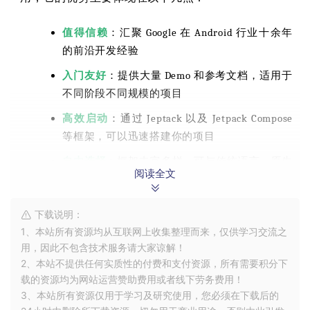
值得信赖
：汇聚 Google 在 Android 行业十余年
的前沿开发经验
入门友好
：提供大量 Demo 和参考文档，适用于
不同阶段不同规模的项目
高效启动
：通过 Jeptack 以及 Jetpack Compose
等框架，可以迅速搭建你的项目
自由选择
：框架丰富多样，可与传统语言、原生
阅读全文
开发、开源框架自由搭配
体验一致
：不同设备不同版本系统下也具备一致
下载说明：
的开发体验
1、本站所有资源均从互联网上收集整理而来，仅供学习交流之
用，因此不包含技术服务请大家谅解！
MAD 助力应用出海
2、本站不提供任何实质性的付费和支付资源，所有需要积分下
载的资源均为网站运营赞助费用或者线下劳务费用！
3、本站所有资源仅用于学习及研究使用，您必须在下载后的
近期我们完成了一款 AI 特效类应用在 GooglePlay 的