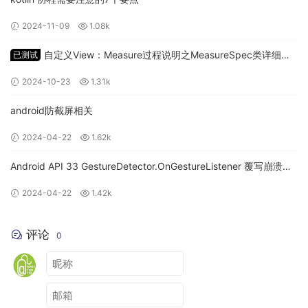
2024-11-09
1.08k
自定义View：Measure过程说明之MeasureSpec类详细讲
已测试
Kotlin 是 Andorid 认可的首选开发语言，我们的项目
解
中，所有代码都使用 Kotlin 开发。Kotlin 的语法十分
2024-10-23
1.31k
简洁，相对于 Java 同等功能的代码规模可以减少
android防截屏相关
25%。此外 Kotlin 还具有很多 Java 所不具备的优秀
特性：
2024-04-22
1.62k
Android API 33 GestureDetector.OnGestureListener 覆写崩溃问
1.1 Safety
题
2024-04-22
1.42k
Kotlin 在安全性方面有很多优秀的设计，比如空安全
评论
0
以及数据的不可变性。
Null Safety