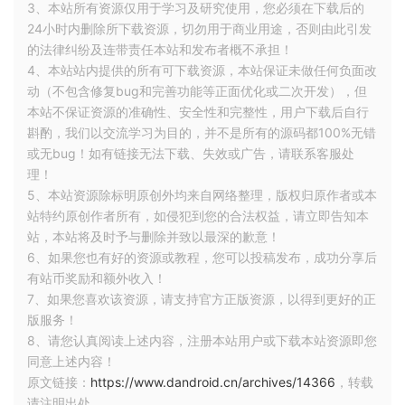
3、本站所有资源仅用于学习及研究使用，您必须在下载后的
24小时内删除所下载资源，切勿用于商业用途，否则由此引发
filter() 接收一个函数类型参数
，即筛选标准，该类
predicate
的法律纠纷及连带责任本站和发布者概不承担！
型用 lambda 描述为
，即函数接收一个列表
(T) -> Boolean
4、本站站内提供的所有可下载资源，本站保证未做任何负面改
对象并返回一个 Boolean。
动（不包含修复bug和完善功能等正面优化或二次开发），但
filter() 遍历原列表并将满足条件的元素添加到新列表来完成筛
本站不保证资源的准确性、安全性和完整性，用户下载后自行
选。在应用条件的时候用到了如下这种语法：
斟酌，我们以交流学习为目的，并不是所有的源码都100%无错
或无bug！如有链接无法下载、失效或广告，请联系客服处
这种语法在 Java 中没有，即
，就好像调用函数一
变量(参数)
理！
样调用变量，这是一个特殊的变量，里面存放着一个函数，所以
5、本站资源除标明原创外均来自网络整理，版权归原作者或本
这种语法的效果就是
将参数传递给变量中的函数并执行它
。在
站特约原创作者所有，如侵犯到您的合法权益，请立即告知本
Kotlin 中，称为叫
约定（运算符重载）
。
站，本站将及时予与删除并致以最深的歉意！
6、如果您也有好的资源或教程，您可以投稿发布，成功分享后
plus约定
有站币奖励和额外收入！
7、如果您喜欢该资源，请支持官方正版资源，以得到更好的正
版服务！
先看一个更简单的约定：
8、请您认真阅读上述内容，注册本站用户或下载本站资源即您
同意上述内容！
原文链接：
https://www.dandroid.cn/archives/14366
，转载
请注明出处。