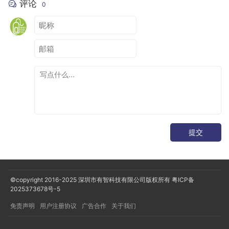
评论
0
上述代码是 kotlin.jvm.functions 文件中的部分内容，整个文件
一共定义了 24 个 FunctionN 接口。
Kotlin 中的 lambda 在被编译成 Java 代码时就会根据输入参数
的个数匹配为对应的 FunctionN 接口。
并且所有的 FunctionN 接口都默认实现了 invoke() 方法。也就
提交
是说，所以的 lambda 都默认可以使用 invoke() 约定。所以执
行 lambda 有以下几种方法：
©copyright 2016-2025
深圳市有智科技有限公司版权所有
粤ICP备
2025373678号-5
免责声明
用户注册协议
广告合作
关于我们