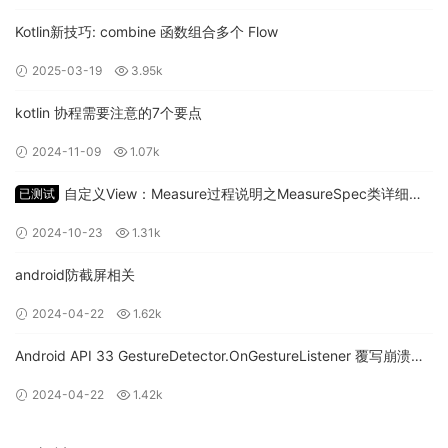
invoke约定 & in约定 & range约
定
Kotlin新技巧: combine 函数组合多个 Flow
2025-03-19
3.95k
在这些约定中有一个叫
：如果类使用
invoke约定
operator
kotlin 协程需要注意的7个要点
声明了
方法，则该类的对象就可以当做函数一样调
invoke()
2024-11-09
1.07k
用，即在对象后加上
。
()
Kotlin 中 lambda 都会被编译成实现了
接口的类，
FunctionN
自定义View：Measure过程说明之MeasureSpec类详细讲
已测试
FunctionN 中的 N 表示参数的个数：
解
2024-10-23
1.31k
android防截屏相关
2024-04-22
1.62k
Android API 33 GestureDetector.OnGestureListener 覆写崩溃问
题
2024-04-22
1.42k