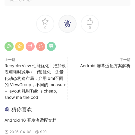
赏
0
0
上述代码的输出是 Point(x=3, y=1)
Point 类使用
关键词声明了 plus() 函数，并在其中
operator
上一篇
下一篇
RecyclerView 性能优化 | 把加载
Android 屏幕适配方案解析
定义了相加算法，这使得 Point 对象之间可以使用
来做加法运
+
表项耗时减半 (一)预优化，先量
算，即原本的
可以简写成
。
p1.plus(p2)
p1+p2
化动态构建布局，弃用 xml不同
plus 约定可以描述成：通过
关键词的声明，将
operator
的 ViewGroup，不同的 measure
函数和
建立了一一对应的关系。Kotlin 中定了很多
plus()
+
+ layout 耗时Talk is cheap,
这样的对应关系，比如
对应
，
对应
times()
*
equals()
show me the cod
。
==
猜你喜欢
约定将函数调用转换成运算符调用，以让代码更简洁的同时也更
具表现力。
Android 16 开发者适配文档
2026-04-08
929