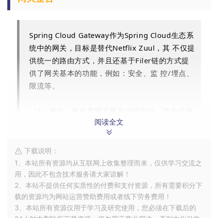
Spring Cloud Gateway作为Spring Cloud生态系
统中的网关，目标是替代Netflix Zuul，其 不仅提
供统一的路由方式，并且还基于Filer链的方式提
供了网关基本的功能，例如：安全、监 控/埋点、
限流等。
（1）路由。路由是网关最基础的部分，路由信息
阅读全文
有一个ID、一个目的URL、一组断言和一组 Filter
组成。如果断言路由为真，则说明请求的URL和配
置匹配
下载说明：
1、本站所有资源均从互联网上收集整理而来，仅供学习交流之
（2）断言。Java8中的断言函数。Spring Cloud
用，因此不包含技术服务请大家谅解！
2、本站不提供任何实质性的付费和支付资源，所有需要积分下
Gateway中的断言函数输入类型是Spring5.0框
载的资源均为网站运营赞助费用或者线下劳务费用！
架中的ServerWebExchange。Spring Cloud
3、本站所有资源仅用于学习及研究使用，您必须在下载后的
Gateway中的断言函数允许开发者去定义匹配来