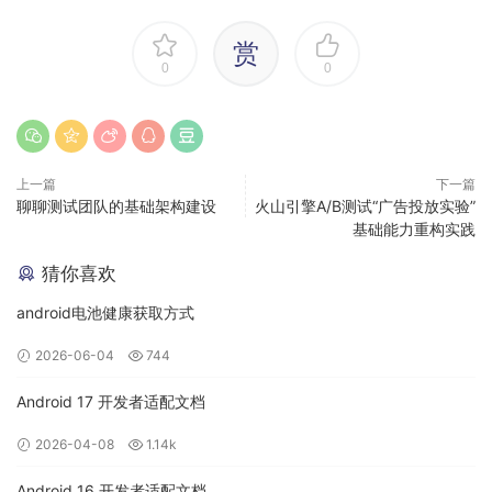
赏
0
0
上一篇
下一篇
聊聊测试团队的基础架构建设
火山引擎A/B测试“广告投放实验”
基础能力重构实践
猜你喜欢
Spring cloud Gateway发出请求。然后再由Gateway
android电池健康获取方式
Handler Mapping中找到与请 求相匹配的路由，将其发送到
Gateway web handler。Handler再通过指定的过滤器链将
2026-06-04
744
请求发 送到实际的服务执行业务逻辑，然后返回。
Android 17 开发者适配文档
注 意
2026-04-08
1.14k
项目中使用
Android 16 开发者适配文档