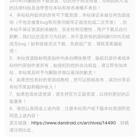
24小时内删除所下载资源，切勿用于商业用途，否则由此引发
自 于http request中的任何信息，比如请求头和
的法律纠纷及连带责任本站和发布者概不承担！
参数等。（3）过滤器。一个标准的Spring
4、本站站内提供的所有可下载资源，本站保证未做任何负面改
webFilter。Spring cloud gateway中的filter分
动（不包含修复bug和完善功能等正面优化或二次开发），但
为两种类型的 Filter，分别是Gateway Filter和
本站不保证资源的准确性、安全性和完整性，用户下载后自行
斟酌，我们以交流学习为目的，并不是所有的源码都100%无错
Global Filter。过滤器Filter将会对请求和响应进
或无bug！如有链接无法下载、失效或广告，请联系客服处
行修改处理
理！
5、本站资源除标明原创外均来自网络整理，版权归原作者或本
站特约原创作者所有，如侵犯到您的合法权益，请立即告知本
站，本站将及时予与删除并致以最深的歉意！
6、如果您也有好的资源或教程，您可以投稿发布，成功分享后
有站币奖励和额外收入！
7、如果您喜欢该资源，请支持官方正版资源，以得到更好的正
版服务！
8、请您认真阅读上述内容，注册本站用户或下载本站资源即您
同意上述内容！
原文链接：
https://www.dandroid.cn/archives/14490
，转载
请注明出处。