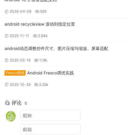
新建模块service_gateway
2026-04-08
926
android recycleview 滚动到指定位置
//公共模块依赖
2025-11-11
2.84k
        com.lzq

android动态调整控件尺寸、图片压缩与缩放、屏幕适配
        service_utils

0.0.1
-SNAPSHOT

2025-05-16
1.19k
Android Fresco调优实践
Fresco调优
        org.springframework.cloud

        spring-cloud-starter-gateway

2025-10-29
2.29k
评论
0
        com.alibaba.cloud

        spring-cloud-starter-alibaba-nacos-discovery
