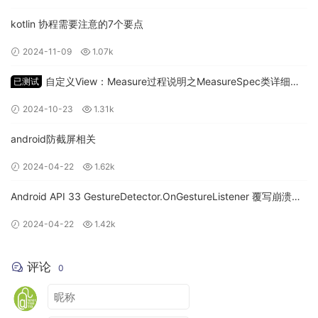
kotlin 协程需要注意的7个要点
详细可以参考
启动分析。
2024-11-09
1.07k
init.rc
Android init 启动流程
自定义View：Measure过程说明之MeasureSpec类详细讲
已测试
解
2.Zygote main 函数
2024-10-23
1.31k
android防截屏相关
是
进程的
函数，
app_main.cpp
Zygote
main
2024-04-22
1.62k
frameworksbasecmdsapp_processapp_main.cpp
Android API 33 GestureDetector.OnGestureListener 覆写崩溃问
是由
脚本启动，在
脚本中，我们可
Zygote
init.rc
init
题
以看到会导入
脚本
2024-04-22
1.42k
import /init.${ro.zygote}.rc
# 
Copyright
 (C) 
2012
 The Android Open Source Project

评论
0
#

# IMPORTANT
:
 Do not create world writable files 
or
 dire
# This 
is
 a common source of Android security bugs.

#
