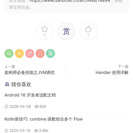
原文链接：
https://www.dandroid.cn/archives/14894
，转载
请注明出处。
Dalvik 虚拟机基本配置
四、Zygote 启动流程
赏
0
0
1.Zygote 启动代码
服务时通过
进程启动的，
Zygote
init.rc
上一篇
下一篇
的
为
.
架构师必备技能之JVM调优
Handler 使用详解
Zygote
classname
main
文件配置代码如下：
init.rc
猜你喜欢
Android 16 开发者适配文档
... ...

on nonencrypted

2026-04-08
929
    class_start main

    class_start late_start

Kotlin新技巧: combine 函数组合多个 Flow
on property:sys.init_log_level
=
*
    loglevel ${sys.init_log_level}

2025-03-19
3.95k