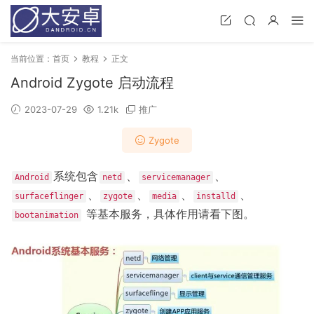
当前位置：
首页
教程
正文
Android Zygote 启动流程
2023-07-29
1.21k
推广
Zygote
系统包含
、
、
Android
netd
servicemanager
、
、
、
、
surfaceflinger
zygote
media
installd
等基本服务，具体作用请看下图。
bootanimation