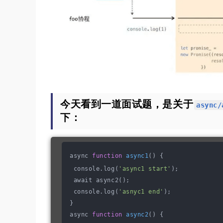
今天看到一道面试题，是关于
async/
下：
async 
function
async1
() {
 console.log(
'async1 start'
);
 await async2();
 console.log(
'asnyc1 end'
);
}
async 
function
async2
() {