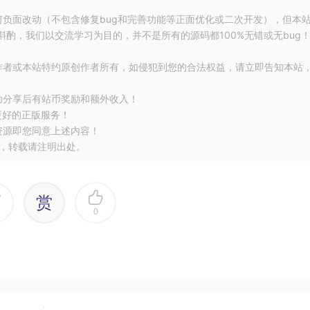
何负面改动（不包含修复bug和完善功能等正面优化或二次开发），但本
酌，我们以交流学习为目的，并不是所有的源码都100%无错或无bug
作者或本站特约原创作者所有，如侵犯到您的合法权益，请立即告知本站
功分享后有站币奖励和额外收入！
更好的正版服务！
资源即您同意上述内容！
，转载请注明出处。
赏
0