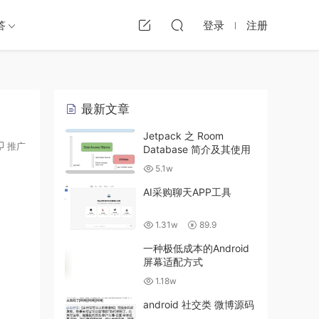
答
登录
注册
最新文章
Jetpack 之 Room
推广
Database 简介及其使用
5.1w
AI采购聊天APP工具
1.31w
89.9
一种极低成本的Android
屏幕适配方式
1.18w
android 社交类 微博源码