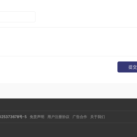
微任务，这个是基础，任务可以有同步任务和异步任务，同步
提交
，异步事件完成后，会将回调函数放入Event Queue中(宏任务
完成后，会从Event Queue中读取事件放入主线程执行，回调函数
操作。
回掉函数放进上述的异步队列中去，而是在定时器的时间到了之
果此时这个队列已经有很多任务了，那就排在他们的后面。这也
025373678号-5
免责声明
用户注册协议
广告合作
关于我们
准的执行的问题了。
执行需要满足两个条件：
setTimeOut
间了，主进程不空闲也不会执行你的回调函数