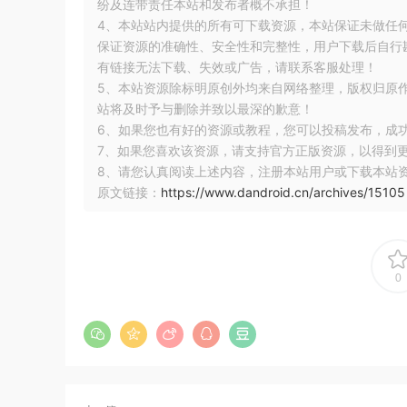
纷及连带责任本站和发布者概不承担！
4、本站站内提供的所有可下载资源，本站保证未做任
script start
async1 start
保证资源的准确性、安全性和完整性，用户下载后自行斟
async2
有链接无法下载、失效或广告，请联系客服处理！
asnyc1 end // x
5、本站资源除标明原创外均来自网络整理，版权归原
promise1
站将及时予与删除并致以最深的歉意！
script end
6、如果您也有好的资源或教程，您可以投稿发布，成
promise2
7、如果您喜欢该资源，请支持官方正版资源，以得到
setTimeOut
8、请您认真阅读上述内容，注册本站用户或下载本站
原文链接：
https://www.dandroid.cn/archives/15105
正确的答案：
0
script start
async1 start
async2
promise1
script end
asnyc1 end
promise2