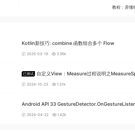
教程：弄懂
着这个疑问，我去了解了一下
事件循环机制
。
Kotlin新技巧: combine 函数组合多个 Flow
2025-03-19
3.95k
自定义View：Measure过程说明之MeasureS
已测试
类详细讲解
2024-10-23
1.31k
(micro-task)
Android API 33 GestureDetector.OnGestureListener
ise.[ then/catch/finally ]((非new Promise))
覆写崩溃问题
ess.nextTick(Node.js 环境)
2024-04-22
1.42k
aionOberver（浏览器环境）
ct.observe