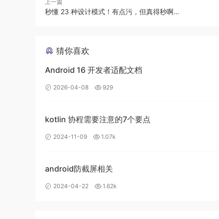
上一篇
setTimeOut
秒懂 23 种设计模式！有点污，但真得秒啊…
为什么
比
先出来呢？带
promise1
asnyc1 end
猜你喜欢
Android 16 开发者适配文档
js EventLoop 事件循环机制
2026-04-08
929
kotlin 协程需要注意的7个要点
JavaScript的事件分两种:
2024-11-09
1.07k
宏任务(macro-task)
微任务
android防截屏相关
script
prom
setTimeout
proc
2024-04-22
1.62k
setInterval
Mut
setImmediate(Node.js 环境)
Obje