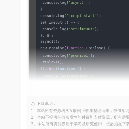
 console.log(
'async2'
);
}
console.log(
'script start'
);
setTimeout(() => {
 console.log(
'setTimeOut'
);
}, 0);
async1();
new Promise(
function
 (reslove) {
 console.log(
'promise1'
);
 reslove();
}).
then
(
function
 () {
 console.log(
'promise2'
);
})
console.log(
'script end'
);
下载说明：
1、本站所有资源均从互联网上收集整理而来，仅供学
我给出的答案：
2、本站不提供任何实质性的付费和支付资源，所有需
3、本站所有资源仅用于学习及研究使用，您必须在下