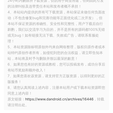
24小时内删除所下载资源，切勿用于商业用途，否则由此引发
术。这里面每一步都涉及知识点。
的法律纠纷及连带责任本站和发布者概不承担！
4、本站站内提供的所有可下载资源，本站保证未做任何负面改
数据模型
动（不包含修复bug和完善功能等正面优化或二次开发），但
本站不保证资源的准确性、安全性和完整性，用户下载后自行
有限状态机设计
斟酌，我们以交流学习为目的，并不是所有的源码都100%无错
或无bug！如有链接无法下载、失效或广告，请联系客服处
刚才提到后台管理系统里用到审核、审计、灰度。这三个可以
理！
与业务流程分离，做成三个工具组件。审核有审核状态：审核
5、本站资源除标明原创外均来自网络整理，版权归原作者或本
中、审核成功，审核失败。灰度也有待灰度、灰度中、灰度成
站特约原创作者所有，如侵犯到您的合法权益，请立即告知本
功、灰度失败四种状态。
站，本站将及时予与删除并致以最深的歉意！
6、如果您也有好的资源或教程，您可以投稿发布，成功分享后
假如有一条数据，目前它的状态可以分成数据状态：有效数据
有站币奖励和额外收入！
和无效数据。另外还有审核状态和灰度状态。这时候数据模型
7、如果您喜欢该资源，请支持官方正版资源，以得到更好的正
(可以简单理解成数据库的数据表设计)应该设计成三个状态用三
版服务！
个数据字段表示呢，还是用一个数据字段来表示这三种状态
8、请您认真阅读上述内容，注册本站用户或下载本站资源即您
呢。
同意上述内容！
原文链接：
https://www.dandroid.cn/archives/16446
，转载
这要看情况，一般来说，如果三种状态之前是相互独立的，比
请注明出处。
如：审核中是否可以待灰度，也可能是灰度中？对于一个工作