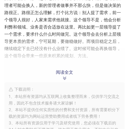
理者可能会换人，新的管理者做事并不那么快，但是做决策的
路很正。路很正怎么理解，打个比方说：别人提了需求，前一
个领导人很好，人家来需求他就接。这个领导不是，他会分析
利弊和领域、业务是否合适放在这里。再比如更一层领导提了
一个需求，要求什么什么时间做完。这个领导会去分析上层领
导更本质的需求，宁可延期，要做稳做好。而项目稳定之后，
继续稳定下去已经没有什么业绩了。这时候可能会再换领导，
这个领导会带来一些原来积累的规划、方法。
总之，这个面试者可能有这些能力，但是我们要招聘一个技术
阅读全文
人员，先考察硬实力，所以很自然的先请他介绍之前的项目做
了什么和怎么做的。他自己也很没底气的说就是CURD嘛。给人
下载说明：
感觉就是没有想法，在工作过程中思考的少。
1、本站所有资源均从互联网上收集整理而来，仅供学习交流之
拿一个后台管理系统来说，要对重要数据进行添加修改删除，
用，因此不包含技术服务请大家谅解！
2、本站不提供任何实质性的付费和支付资源，所有需要积分下
一般需要审核、审计，敏感数据脱敏，甚至需要数据灰度。将
载的资源均为网站运营赞助费用或者线下劳务费用！
这整套流程串联起来，需要一个工作流系统，可能会用到工作
3、本站所有资源仅用于学习及研究使用，您必须在下载后的
流引擎。目前有些数据脱敏已经用上了NLP(自然语言处理)技