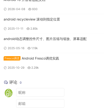
实际方案设计过程中我改造了一下，状态正常从左到右流转，
将终态用不同的形状(这里用椭圆)来表示。这样表示秩序感强
2026-04-08
930
些，更好理解。
android recycleview 滚动到指定位置
2025-11-11
2.85k
android动态调整控件尺寸、图片压缩与缩放、屏幕适配
2025-05-16
1.19k
Android Fresco调优实践
Fresco调优
2025-10-29
2.29k
数据表设计
在数据表设计时，要至少考虑数据类型、是否默认、是否为空
评论
0
和索引设计。比如对于钱什么的，需要用decimal(10,2)，具体
精确到多少位，要根据业务理解来定。对于加密字符什么的，
加密如果是md5的，可以用char，而不用varchar来提高效率。