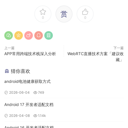
流系统来说，一般要先审核通过才会进行灰度流程。就是说各
个状态是互斥的。所以设计成三个字段，程序的判断逻辑会很
赏
复杂，因为有些组合是不成立的。这时候更合理的一个设计是
0
0
用一个状态字段表示，通过状态机流转来控制。
设计方案中可以通过类似下面的流转图来体现：
上一篇
下一篇
APP常用跨端技术栈深入分析
WebRTC直播技术方案「建议收
藏」
猜你喜欢
android电池健康获取方式
2026-06-04
749
Android 17 开发者适配文档
2026-04-08
1.14k
Android 16 开发者适配文档