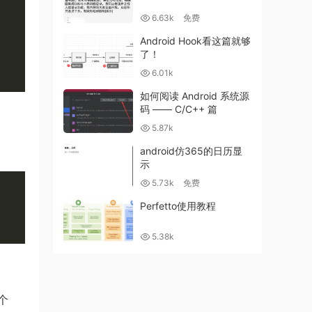
6.63k
免费
Android Hook看这篇就够
了！
6.01k
如何阅读 Android 系统源
码 —— C/C++ 篇
5.87k
android仿365的日历显
示
5.73k
免费
Perfetto使用教程
5.38k
一个