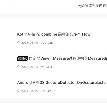
MySQL索引实现原
ON_DOWN
)
{
 when starting a new touch gesture.
d the up or cancel event for the previous gesture
 some other state change.
Kotlin新技巧: combine 函数组合多个 Flow
2025-03-19
3.93k
自定义View：Measure过程说明之MeasureS
已测试
什么要这么作？我的理解是ACTION_DOWN应该作为触摸动作最
类详细讲解
N事件，然后如果又移动就会发生ACTION_MOVEDMOVE事
2024-10-23
1.31k
你没抬手，只是吧触碰点移动出了控件的范围，那应该是发生
生ACTION_CANCEL事件而是发生ACTION_UP事件），这才
Android API 33 GestureDetector.OnGestureListener
ION_DOWN在这个动作完成之前ACTION_DOWN只会发生
覆写崩溃问题
2024-04-22
1.42k
的touch状态信息抛出ACTION_CANCEL事件来结束，然
OWN事件发生之前的状态再接着传递ACTION_DOWN事件：