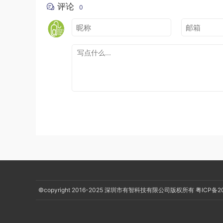
评论
0
/**

     * Cancels and clears all touch targets.

     */
private
void
 cancelAndClearTouchTargets
(
Moti
if
(
mFirstTouchTarget 
!=
null
)
{
boolean
 syntheticEvent 
=
false
;
if
(
event
==
null
)
{
final
long
 now 
=
SystemClock
.
upt
event
=
MotionEvent
.
obtain
(
now
,
 
MotionEvent
.
ACTION_CANCE
event
.
setSource
(
InputDevice
.
SOUR
                syntheticEvent 
=
true
;
}
for
(
TouchTarget
 target 
=
 mFirstTouc
                resetCancelNextUpFlag
(
target
.
chi
                dispatchTransformedTouchEvent
(
ev
}
©copyright 2016-2025
深圳市有智科技有限公司版权所有
粤ICP备2
            clearTouchTargets
();
if
(
syntheticEvent
)
{