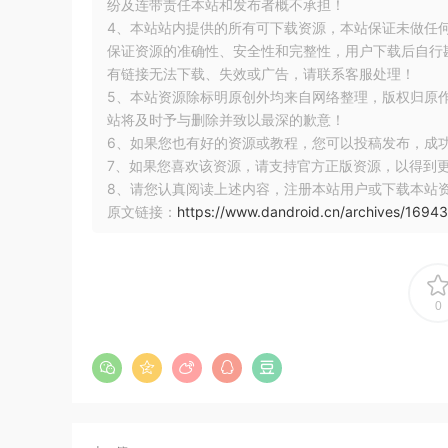
纷及连带责任本站和发布者概不承担！
image.png
4、本站站内提供的所有可下载资源，本站保证未做任
保证资源的准确性、安全性和完整性，用户下载后自行斟
从图上可以看出，Activity实际上是包含了一个Phon
有链接无法下载、失效或广告，请联系客服处理！
ViewGroup，我们通过setContentView为A
5、本站资源除标明原创外均来自网络整理，版权归原
站将及时予与删除并致以最深的歉意！
局文件最终是DecorView的child，所以当ACTION_
6、如果您也有好的资源或教程，您可以投稿发布，成
候：
7、如果您喜欢该资源，请支持官方正版资源，以得到
8、请您认真阅读上述内容，注册本站用户或下载本站
public
boolean
 superDispatchTouchEvent
(
MotionEve
原文链接：
https://www.dandroid.cn/archives/16943
return
super
.
dispatchTouchEvent
(
event
);
}
复制
0
实际上DecorView的superDispatchTouchEv
传递，ViewGroup的dispatchTouchE
码吧。在ViewGroup的dispatchTouchEvent