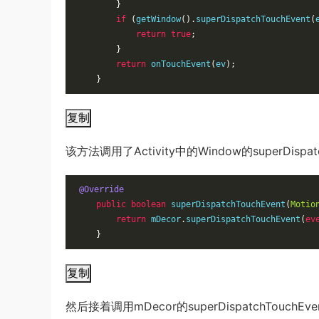
}
if
(
getWindow
().
superDispatchTouchEvent
(
return
true
;
}
return
 onTouchEvent
(
ev
);
}
复制
该方法调用了Activity中的Window的superDispa
@Override
public
boolean
 superDispatchTouchEvent
(
Motio
return
 mDecor
.
superDispatchTouchEvent
(
ev
}
复制
然后接着调用mDecor的superDispatchTouc