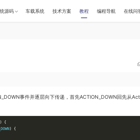
统源码
车载系统
技术方案
教程
编程导航
在线问
_DOWN事件并逐层向下传递，首先ACTION_DOWN回先从Activ
)
{
_DOWN
)
{