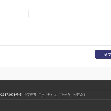
onEvent
event
)
{
imeMillis
();
now
,
L
,
0.0f
,
0.0f
,
0
);
提交
CE_TOUCHSCREEN
);
hTarget
;
 target 
!=
null
;
 target 
=
 target
.
next
)
{
ld
);
ent
,
true
,
 target
.
child
,
 target
.
pointerIdBits
);
025373678号-5
免责声明
用户注册协议
广告合作
关于我们