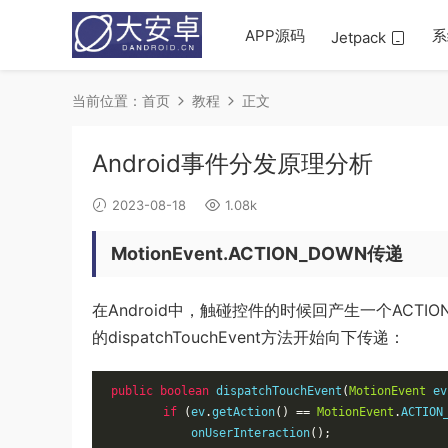
APP源码
系
Jetpack
当前位置：
首页
教程
正文
Android事件分发原理分析
2023-08-18
1.08k
MotionEvent.ACTION_DOWN传递
在Android中，触碰控件的时候回产生一个ACTION
的dispatchTouchEvent方法开始向下传递：
public
boolean
 dispatchTouchEvent
(
MotionEvent
 ev
if
(
ev
.
getAction
()
==
MotionEvent
.
ACTION
            onUserInteraction
();