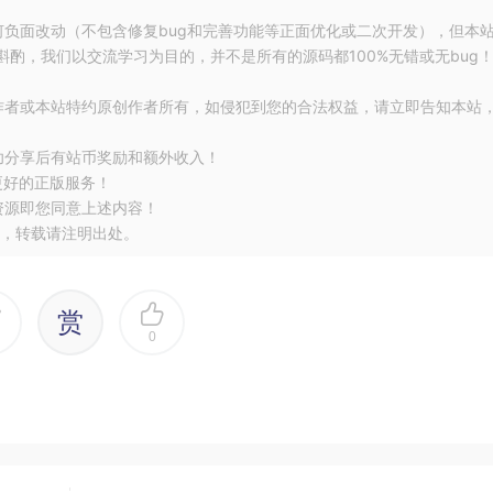
何负面改动（不包含修复bug和完善功能等正面优化或二次开发），但本
酌，我们以交流学习为目的，并不是所有的源码都100%无错或无bug
eWindow，然后在PhoneWindow中又包含了DecorView的
ctivity设置的布局文件最终是添加到DecorView下的，也就是我们的x
作者或本站特约原创作者所有，如侵犯到您的合法权益，请立即告知本站
DOWN传递到DecorView的superDispatchTouchEvent方法
功分享后有站币奖励和额外收入！
更好的正版服务！
资源即您同意上述内容！
nt
event
)
{
，转载请注明出处。
赏
0
ent就是调用了ViewGroup的dispatchTouchEvent方法继续往子
vent方法源码太长了，这里就不贴上来了，在分析到关键部分的时候只贴关
方法里，首先：