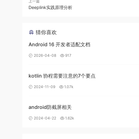
上一篇
// Handle an initial down.
Deeplink实践原理分析
if
(
actionMasked 
==
MotionEvent
.
ACTI
// Throw away all previous state
// The framework may have droppe
// due to an app switch, ANR, or
猜你喜欢
                cancelAndClearTouchTargets
(
ev
);
                resetTouchState
();
Android 16 开发者适配文档
}
2026-04-08
917
复制
kotlin 协程需要注意的7个要点
看注释是出来初始化的ACTION_DOWN事件，为
生的事件，一个触摸动作首先发生了ACTION_DOW
2024-11-09
1.07k
着再抬手发生了ACTION_UP事件，当然如果
ACTION_CANCEL事件（这个有些手机可能不会发
android防截屏相关
完整的触摸动作，所以对于一个单点触摸动作来说ACT
2024-04-22
1.62k
次，因此这里需要吧控件之前发生的一些触摸事件留下来
空该控件的touch信息与状态恢复到ACTION_D