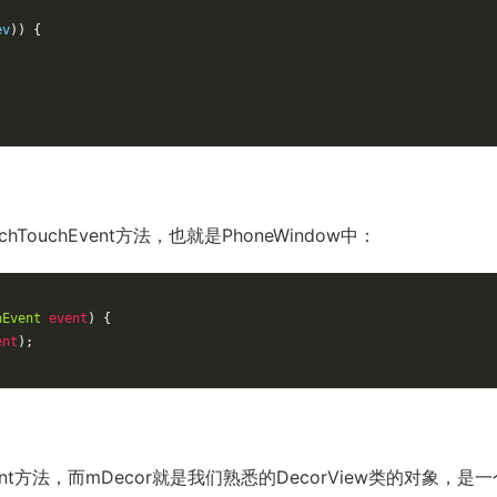
ev
))
{
tchTouchEvent方法，也就是PhoneWindow中：
nEvent
event
)
{
ent
);
hEvent方法，而mDecor就是我们熟悉的DecorView类的对象，是