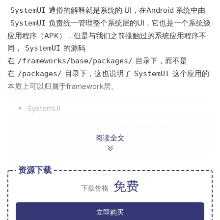
通俗的解释就是系统的 UI，在Android 系统中由
SystemUI
负责统一管理整个系统层的UI，它也是一个系统级
SystemUI
应用程序（APK），但是与我们之前接触过的系统应用程序不
同，
的源码
SystemUI
在
目录下，而不是
/frameworks/base/packages/
在
目录下，这也说明了
这个应用的
/packages/
SystemUI
本质上可以归属于framework层。
SystemUI
Android – Phone中
从源码量看就是一个相当复杂
SystemUI
阅读全文
的程序，常见的如：状态栏、消息中心、近期任务、截屏以及
一系列功能都是在
中实现的。
SystemUI
资源下载
免费
源码位
下载价格
置：
/frameworks/base/packages/SystemUI
立即购买