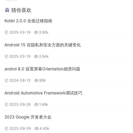
猜你喜欢
Kotlin 2.0.0 全面迁移指南
2025-03-19
3.92k
Android 15 在隐私和安全方面的关键变化
2025-03-19
3.54k
虽然
与
的源码位置不同，但是二
CarSystemUI
SystemUI
者实际上是复用关系。通过阅读
的Android.bp
CarSystemUI
androi 8.0 设置屏幕Orientation崩溃问题
文件可以发现
在编译时把
以静态
CarSystemUI
SystemUI
库的方式引入进来了。
2024-08-13
958
Android Automotive Framework调试技巧
android.bp源码位
2023-09-26
1.49k
置：
/frameworks/base/packages/CarSyste
mUI/Android.bp
2023 Google 开发者大会
2023-09-09
4.45k