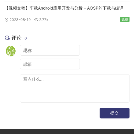
android_library 
{
【视频文稿】车载Android应用开发与分析 – AOSP的下载与编译
    name
:
"CarSystemUI-core"
,
...
免费
2023-08-19
2.77k
    static_libs
:
[
"SystemUI-core"
,
"SystemUIPluginLib"
,
评论
0
"SystemUISharedLib"
,
"SystemUI-tags"
,
"SystemUI-proto"
,
...
],
...
}
2.2 SystemUI 启动流程
提交
Android开发者应该都听说
，它是Android
SystemServer
framework中关键系统的服务，由Android系统最核心的进程
fork生成，进程名为
。我们常说的
Zygote
system_server