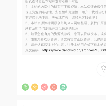
纷及连带责任本站和发布者概不承担！
4、本站站内提供的所有可下载资源，本站保证未做任
不使用外观模式
保证资源的准确性、安全性和完整性，用户下载后自行斟
有链接无法下载、失效或广告，请联系客服处理！
5、本站资源除标明原创外均来自网络整理，版权归原
站将及时予与删除并致以最深的歉意！
6、如果您也有好的资源或教程，您可以投稿发布，成
7、如果您喜欢该资源，请支持官方正版资源，以得到
8、请您认真阅读上述内容，注册本站用户或下载本站
原文链接：
https://www.dandroid.cn/archives/18030
0
如上述所说，门面模式提供一个高层次的接口，使
用相关功能的成本就会比较的复杂，需要和各个子系
的使用成本也相对较高。