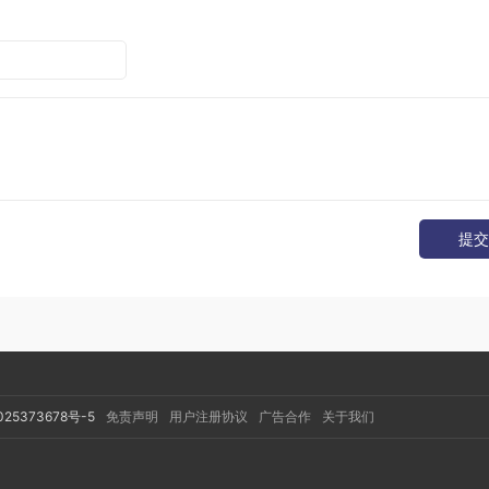
ChannelSystem
();
提交
025373678号-5
免责声明
用户注册协议
广告合作
关于我们