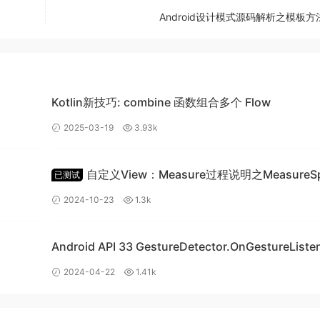
Android设计模式源码解析之模板
Kotlin新技巧: combine 函数组合多个 Flow
运用，遥控器可以控制电源的开源、声音的调整、频道的切换等
2025-03-19
3.93k
、声音、频道切换系统就是我们的子系统。遥控器统一对这些子
源开关、声音控制等功能。下面我们就来简单模拟一下这个系统
自定义View：Measure过程说明之MeasureS
已测试
类详细讲解
2024-10-23
1.3k
Android API 33 GestureDetector.OnGestureListener
覆写崩溃问题
2024-04-22
1.41k
erSystem
();
ceSystem
();