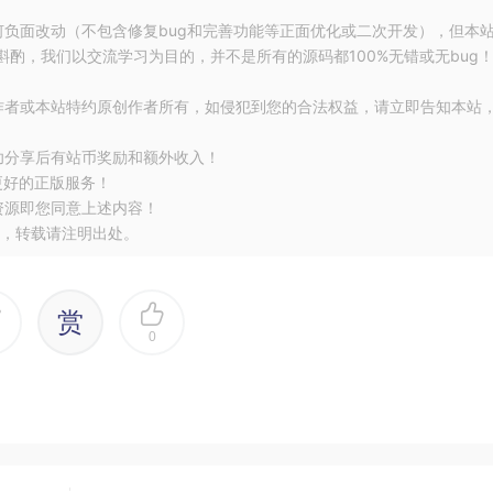
何负面改动（不包含修复bug和完善功能等正面优化或二次开发），但本
酌，我们以交流学习为目的，并不是所有的源码都100%无错或无bug
作者或本站特约原创作者所有，如侵犯到您的合法权益，请立即告知本站
功分享后有站币奖励和额外收入！
更好的正版服务！
资源即您同意上述内容！
，转载请注明出处。
赏
0
得子系统更易于使用。因此在不使用该模式的情况下，客户端程
统进行交互 ( 如上图 )，这样就使得系统的稳定性受到影响，