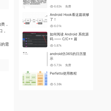
6.63k
免费
Android Hook看这篇就够
了！
的类，
6.01k
口，
如何阅读 Android 系统源
码 —— C/C++ 篇
新的需
5.87k
android仿365的日历显
示
5.73k
免费
Perfetto使用教程
5.38k