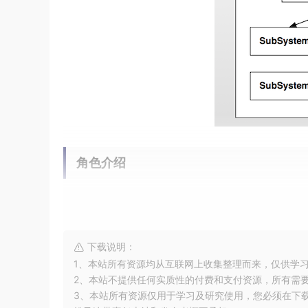
角色介绍
Client : 客户端程序。
Facade : 对外的统一入口,即外观对象。
SubSystemA : 子系统A。
下载说明：
SubSystemB : 子系统B。
1、本站所有资源均从互联网上收集整理而来，仅供学
SubSystemC : 子系统C。
2、本站不提供任何实质性的付费和支付资源，所有需
SubSystemD : 子系统D。
3、本站所有资源仅用于学习及研究使用，您必须在下