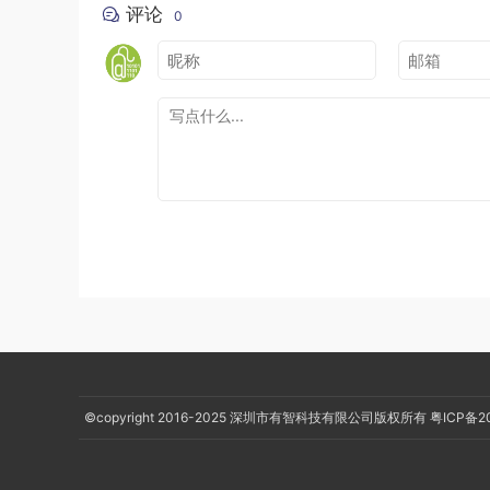
评论
private
ChannelSystem
 mChannelSystem 
=
new
0
public
void
 powerOn
()
{
        mPowerSystem
.
powerOn
();
}
public
void
 powerOff
()
{
        mPowerSystem
.
powerOff
();
}
public
void
 turnUp
()
{
        mVoiceSystem
.
turnUp
();
}
public
void
 turnDown
()
{
        mVoiceSystem
.
turnDown
();
}
public
void
 nextChannel
()
{
©copyright 2016-2025
深圳市有智科技有限公司版权所有
粤ICP备2
        mChannelSystem
.
next
();
}