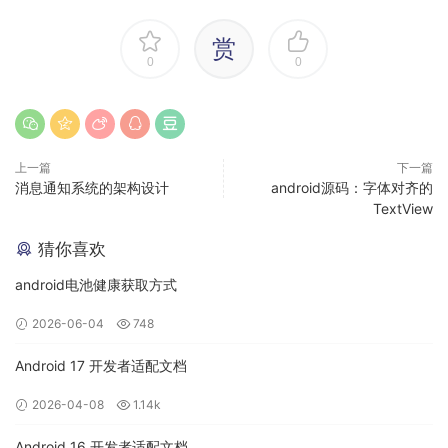
当您将应用更新为以 Android 11 为目标平台后，您将无法使用
requestLegacyExternalStorage，而且也没有其他标记可以提
赏
供停用分区存储。
0
0
分区存储对于App访问存储方式、App数据存放以及App间数据
共享，都产生很大影响。
而Environment.getExternalStorageDirectory() 在 API Level
29 开始已被弃用，开发者应迁移至
上一篇
下一篇
Context#getExternalFilesDir(String), MediaStore, 或
消息通知系统的架构设计
android源码：字体对齐的
Intent#ACTION_OPEN_DOCUMENT。
TextView
猜你喜欢
1.3. 适配
android电池健康获取方式
1 应用targetSdkVersion
2026-06-04
748
应用targetSdkVersion >= 30，都会强制打开分区存储，同时
Android 17 开发者适配文档
requestLegacyExternalStorage将会无效。
如果您需要对已安装的应用进行适配分区存储的数据迁移，则
2026-04-08
1.14k
可以在应用更新到目标平台为Android 11版本后仍暂时保留原
有的存储模式。请在应用的manifest中设置
Android 16 开发者适配文档