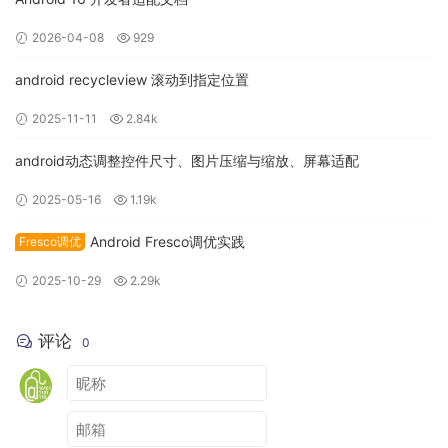
preserveLegacyExternalStorage属性为true，应用更新到
2026-04-08
929
android 11可以保留存储继承模式。
android recycleview 滚动到指定位置
2 应用私有目录访问
对于运行在Android 11的应用，无论targetSdkVersion是什么
2025-11-11
2.84k
都无法访问Emulated存储中的其他应用私有目录
android动态调整控件尺寸、图片压缩与缩放、屏幕适配
(Android/data)。SAF(Storage Access Framework)同样也禁
止访问应用私有目录。
2025-05-16
1.19k
某些应用的核心用例需要访问大量的文件，如文件管理操作或
备份和恢复操作。这些应用可通过执行以下操作获取“所有文件
Android Fresco调优实践
Fresco调优
访问权限”：
2025-10-29
2.29k
● 声明 MANAGE_EXTERNAL_STORAGE 权限。
● 使用
评论
0
ACTION_MANAGE_ALL_FILES_ACCESS_PERMISSION intent
操作将用户引导至一个系统设置页面，在该页面上，用户可以
为您的应用启用以下选项：授予所有文件的管理权限。