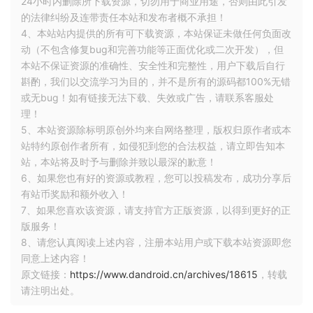
24小时内删除所下载资源，切勿用于商业用途，否则由此引发
为了让用户更好地控制自己的文件，保护用户隐私数据，并限
的法律纠纷及连带责任本站和发布者概不承担！
制文件混乱情况，Android 11在分区存储基础上限制了应用访
4、本站站内提供的所有可下载资源，本站保证未做任何负面改
问其他应用的文件。
动（不包含修复bug和完善功能等正面优化或二次开发），但
本站不保证资源的准确性、安全性和完整性，用户下载后自行
分区存储将存储空间分为两部分：
斟酌，我们以交流学习为目的，并不是所有的源码都100%无错
或无bug！如有链接无法下载、失效或广告，请联系客服处
● 公共目录：Downloads、Documents、Pictures 、DCIM、
理！
Movies、Music、Ringtones等
5、本站资源除标明原创外均来自网络整理，版权归原作者或本
站特约原创作者所有，如侵犯到您的合法权益，请立即告知本
■ 公共目录的文件在App卸载后，不会删除
站，本站将及时予与删除并致以最深的歉意！
■ 可以通过SAF、MediaStore接口访问
6、如果您也有好的资源或教程，您可以投稿发布，成功分享后
■ 拥有权限，也能通过路径直接访问
有站币奖励和额外收入！
● 应用专属目录
7、如果您喜欢该资源，请支持官方正版资源，以得到更好的正
■ 应用专属目录只能自己直接访问
版服务！
■ App卸载，数据会清除。
8、请您认真阅读上述内容，注册本站用户或下载本站资源即您
同意上述内容！
原文链接：
https://www.dandroid.cn/archives/18615
，转载
1.2. 兼容影响
请注明出处。