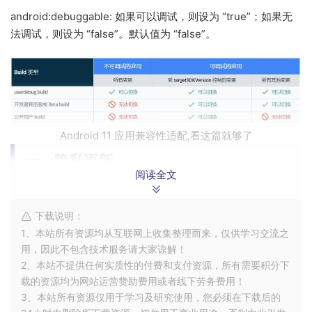
android:debuggable: 如果可以调试，则设为 “true”；如果无
法调试，则设为 “false”。默认值为 “false”。
Android 11 应用兼容性适配,看这篇就够了
一、隐私更新
阅读全文
2.1 存储
下载说明：
2.1.1 分区存储
1、本站所有资源均从互联网上收集整理而来，仅供学习交流之
1.1. 背景
用，因此不包含技术服务请大家谅解！
2、本站不提供任何实质性的付费和支付资源，所有需要积分下
Android 11 进一步增强了平台功能，为外部存储设备上的应用
载的资源均为网站运营赞助费用或者线下劳务费用！
和用户数据提供了更好的保护。作为这项工作的一部分，平台
3、本站所有资源仅用于学习及研究使用，您必须在下载后的
引入了进一步的改进，以简化向分区存储的转换。