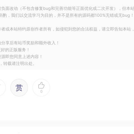
何负面改动（不包含修复bug和完善功能等正面优化或二次开发），但本
酌，我们以交流学习为目的，并不是所有的源码都100%无错或无bug
作者或本站特约原创作者所有，如侵犯到您的合法权益，请立即告知本站
功分享后有站币奖励和额外收入！
更好的正版服务！
资源即您同意上述内容！
，转载请注明出处。
赏
0
适配，例如通知、桌面组件
aterial Design Components 进行适配
，为了方便说明