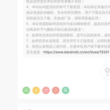
纷及连带责任本站和发布者概不承担！
4、本站站内提供的所有可下载资源，本站保证未做任
保证资源的准确性、安全性和完整性，用户下载后自行斟
有链接无法下载、失效或广告，请联系客服处理！
5、本站资源除标明原创外均来自网络整理，版权归原
站将及时予与删除并致以最深的歉意！
6、如果您也有好的资源或教程，您可以投稿发布，成
7、如果您喜欢该资源，请支持官方正版资源，以得到
8、请您认真阅读上述内容，注册本站用户或下载本站
原文链接：
https://www.dandroid.cn/archives/19241
为你的 Android App 适配暗黑模式
适配大概可以分为三部分工作：
0
为应用内的背景、文字、图标做适配
对在设备上显示但并不直接控制的界面进行
在应用内为用户提供切换主题的开关选项
适配的方式也分为三种：
自动适配、自定义适配、使用 M