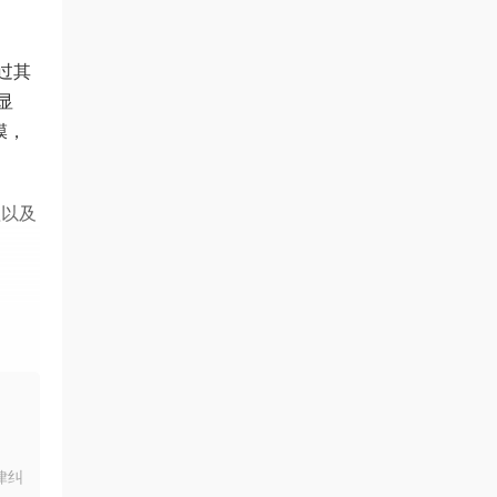
通过其
显
膜，
理以及
律纠