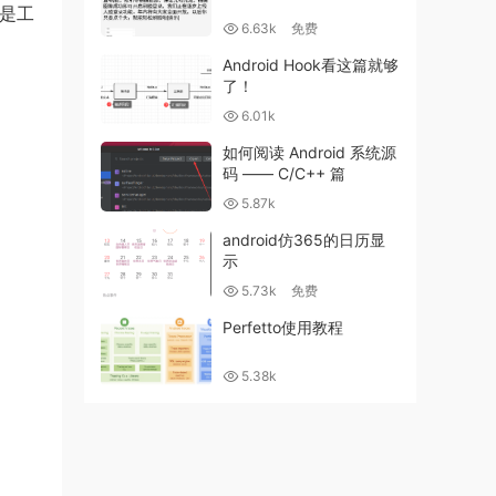
许是工
6.63k
免费
Android Hook看这篇就够
了！
6.01k
如何阅读 Android 系统源
码 —— C/C++ 篇
5.87k
android仿365的日历显
示
5.73k
免费
Perfetto使用教程
5.38k