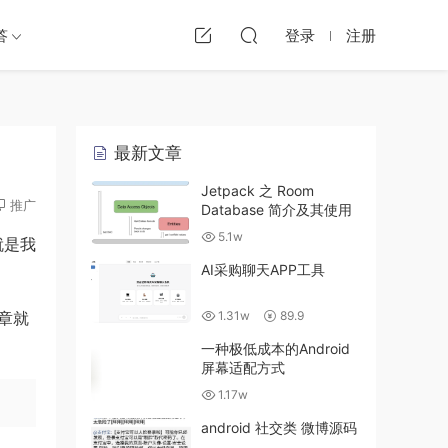
答
登录
注册
最新文章
Jetpack 之 Room
推广
Database 简介及其使用
5.1w
也就是我
AI采购聊天APP工具
章就
1.31w
89.9
一种极低成本的Android
屏幕适配方式
1.17w
android 社交类 微博源码