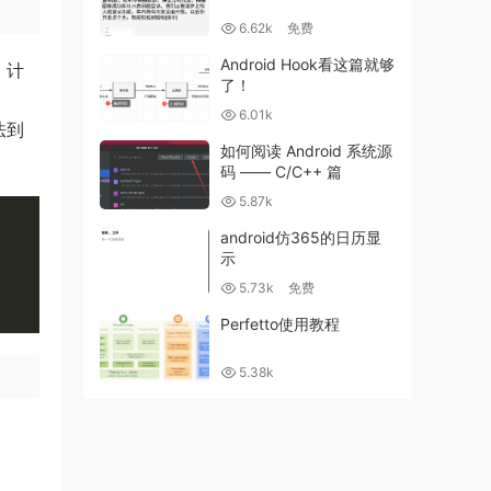
6.62k
免费
Android Hook看这篇就够
，计
了！
6.01k
法到
如何阅读 Android 系统源
码 —— C/C++ 篇
5.87k
android仿365的日历显
示
5.73k
免费
Perfetto使用教程
5.38k