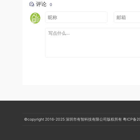
}
评论
0
}
@Override
protected
void
 finalize
()
throws
Throwable
super
.
finalize
();
System
.
out
.
println
(
"execute method fina
// 这句话让对象的状态由unreachable变成reac
         SAVE_HOOK 
=
this
;
}
}
方法区的垃圾回收
主要回收两部分内容：废弃常量，无用的类
如何判断废弃常量？
©copyright 2016-2025
深圳市有智科技有限公司版权所有
粤ICP备2
以字面量回收为例，如果一个字符串“abc”已