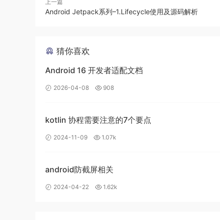
上一篇
System
.
gc
();
Android Jetpack系列–1.Lifecycle使用及源码解析
// sleep，目的是给低优先级线程从F-Queue队列
Thread
.
sleep
(
500
);
// 这里楼主说对象处于(reachable,finaliz
if
(
null
!=
 SAVE_HOOK
)
{
//此时对象应该处于(r
猜你喜欢
// 这句话会输出，注意对象由unreachable
System
.
out
.
println
(
"Yes , I am stil
Android 16 开发者适配文档
}
else
{
2026-04-08
System
908
.
out
.
println
(
"No , I am dead"
}
// 再一次将SAVE_HOOK放空，此时刚才复活的对象，状态
kotlin 协程需要注意的7个要点
         SAVE_HOOK 
=
null
;
// 再一次强制系统回收垃圾，此时系统发现对象不可
2024-11-09
1.07k
System
.
gc
();
// 为系统回收垃圾提供机会
Thread
.
sleep
(
500
);
android防截屏相关
if
(
null
!=
 SAVE_HOOK
)
{
// 这句话不会输出，因为对象已经彻底消失了
2024-04-22
1.62k
System
.
out
.
println
(
"Yes , I am stil
}
else
{
System
.
out
.
println
(
"No , I am dead"