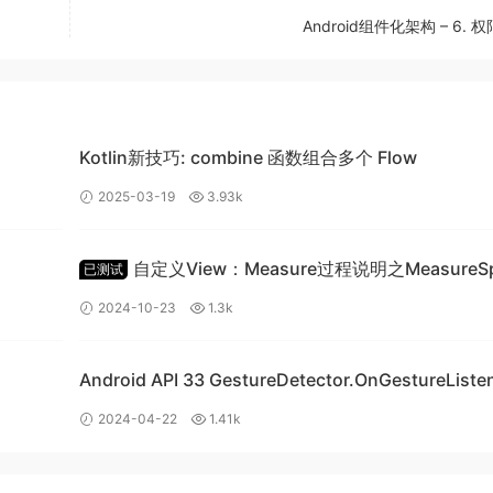
Android组件化架构 – 6. 
取出对象并执行其finalize方法提供机会。在执行完对象的finalize方法中的super.
ed)状态应该是合理的。对象的finalized方法被执行了，因此是finalized状态。又因为
eachable, finalized)状态
，经过finalize复活了。
l alive"
);
Kotlin新技巧: combine 函数组合多个 Flow
);
2025-03-19
3.93k
变成(unreachable,finalized)
自定义View：Measure过程说明之MeasureS
已测试
达，虽然覆盖了finalize方法，但已经执行过了，因此直接回收。
类详细讲解
2024-10-23
1.3k
Android API 33 GestureDetector.OnGestureListener
。
覆写崩溃问题
2024-04-22
1.41k
l alive"
);
);