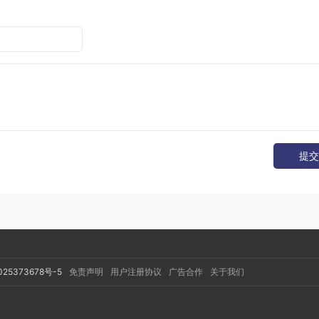
{
lize()"
);
hable，就是对象复活
提交
；
025373678号-5
免责声明
用户注册协议
广告合作
关于我们
经进入常量池，但是当前系统没有任何一个String对象引用了叫