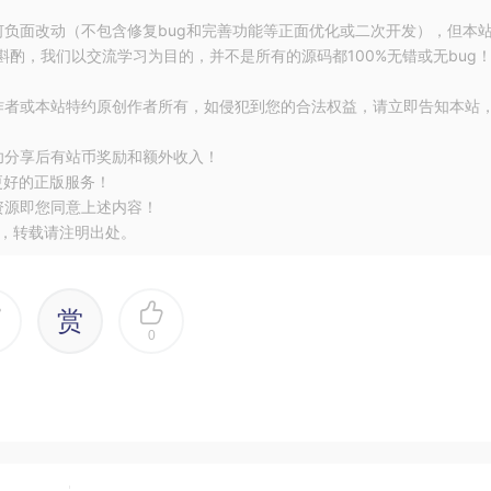
ize方法，即该对象将会被回收。反之，若对象覆盖了finalize
何负面改动（不包含修复bug和完善功能等正面优化或二次开发），但本
，这个对象会被放置在一个叫F-Queue的队列中，之后会由虚拟机自
酌，我们以交流学习为目的，并不是所有的源码都100%无错或无bug
行，而虚拟机不必要等待该线程执行结束，即虚拟机只负责建立线程，
作者或本站特约原创作者所有，如侵犯到您的合法权益，请立即告知本站
在finalize方法中拯救了自己，即关联上了GCRoots引用链，
标记的时候该对象将从“即将回收”的集合中移除，如果对象还是没
功分享后有站币奖励和额外收入！
更好的正版服务！
象如何在finalize方法中拯救了自己，然而，它只能拯救自己
资源即您同意上述内容！
，转载请注明出处。
赏
0
ws
InterruptedException
{
状态是(reachable,unfinalized)
就不可达了，因为没有句柄再指向它了，对象此时状态是(unreachable，unfinaliz
eachable状态，并检测到这个对象的类覆盖了finalize方法，因此把这个对象放入F-Que