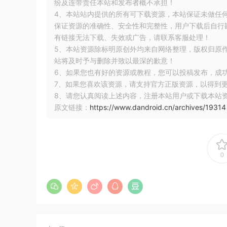
执行过了，则均视作不必要执行该对象的final
纷及连带责任本站和发布者概不承担！
4、本站站内提供的所有可下载资源，本站保证未做任
且该finalize方法并没有被执行过，那么
保证资源的准确性、安全性和完整性，用户下载后自行斟
立的、优先级低的Finalizer线程去执
有链接无法下载、失效或广告，请联系客服处理！
事情交给此线程去处理。
5、本站资源除标明原创外均来自网络整理，版权归原
对F-Queue中对象进行第二次标记，如果对象
站将及时予与删除并致以最深的歉意！
this关键字赋值给其他变量，那么在第二次
6、如果您也有好的资源或教程，您可以投稿发布，成
7、如果您喜欢该资源，请支持官方正版资源，以得到
救自己，那就会被回收。如下代码演示了一个对
8、请您认真阅读上述内容，注册本站用户或下载本站
次，第二次就被回收了。具体代码如下：
原文链接：
https://www.dandroid.cn/archives/19314
public
class
 GC 
{
public
static
 GC SAVE_HOOK 
=
null
;
0
public
static
void
 main
(
String
[]
 args
)
thro
// 新建对象，因为SAVE_HOOK指向这个对象，对象此时的
         SAVE_HOOK 
=
new
 GC
();
//将SAVE_HOOK设置成null，此时刚才创建的对象
         SAVE_HOOK 
=
null
;
//强制系统执行垃圾回收，系统发现刚才创建的对象处于unr