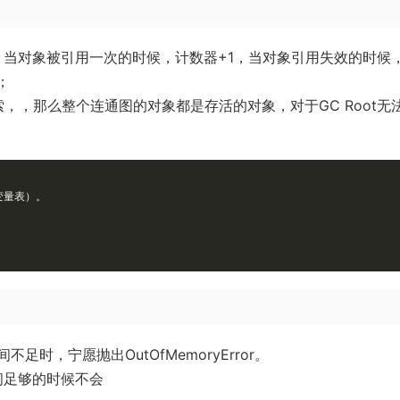
当对象被引用一次的时候，计数器+1，当对象引用失效的时候
；
索，，那么整个连通图的对象都是存活的对象，对于GC Root无
变量表）。
时，宁愿抛出OutOfMemoryError。
间足够的时候不会