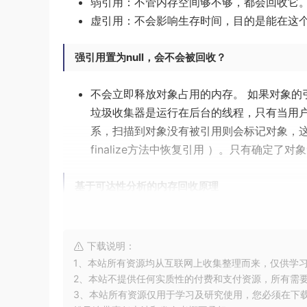
弱引用：不管内存空间够不够，都会回收它
虚引用：不会影响生存时间，目的是能在这
强引用置为null，会不会被回收？
不会立即释放对象占用的内存。 如果对象的
垃圾收集器是运行在后台的线程，只有当用户线程
系，扫描到对象没有被引用则会标记对象，
finalize方法中恢复引用 ）。只有确定
基于可达性分析的内存回收原理
对于可达性分析算法而言，未到达的对象并非
段。
下载说明：
1、本站所有资源均从互联网上收集整理而来，仅供学
如果对象在进行可达性分析后发现没有与GC
2、本站不提供任何实质性的付费和支付资源，所有需
条件为是否有必要执行该对象的finalize方法，
3、本站所有资源仅用于学习及研究使用，您必须在下