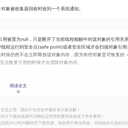
。
个对象被收集器回收时收到一个系统通知。
引用被置为null，只是断开了当前线程栈帧中对该对象的引用关
运行到安全点(safe point)或者安全区域才会扫描对象引用
这时候仍然不会立即释放该对象内存，因为有些对象是可恢复的
了对象无法恢复引用的时候才会清除对象内存。
阅读全文
是“非死不可”的，若要宣判一个对象死亡，至少需要经历两次
习交流之用，因此不包含技术服务请大家谅解！
Roots相连的引用链，则该对象被第一次标记并进行一次筛选，
要积分下载的资源均为网站运营赞助费用或者线下劳务费用！
若对象没有覆盖finalize方法或者该finalize方法是否已经被虚
载后的24小时内删除所下载资源，切勿用于商业用途，否则由此引发的法