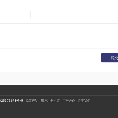
提交
atabase注解
，注解中指定表的实体类、数据库版本、是否输出
025373678号-5
免责声明
用户注册协议
广告合作
关于我们
om内部会调用构造方法