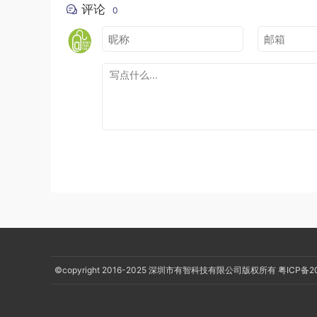
评论
@Query
(
"SELECT * FROM user WHERE id = :id"
)
0
User
 getUserById
(
int
 id
);
//插入一条数据
@Insert
void
 insertUser
(
User
 user
);
//删除一条数据
@Delete
void
 deleteUser
(
User
 user
);
//更新一条数据
@Update
void
 updateUser
(
User
 user
);
}
定义
抽象类
，继承于
RoomDatabase
，并使用
@D
©copyright 2016-2025
深圳市有智科技有限公司版权所有
粤ICP备2
使用单例模式时，
构造方法不能私有化
，因为Ro
定义获取Dao对象的
抽象函数