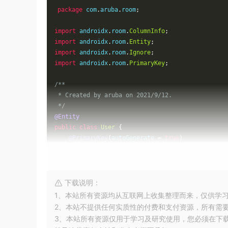
package
 com
.
aruba
.
room
;
import
 androidx
.
room
.
ColumnInfo
;
import
 androidx
.
room
.
Entity
;
import
 androidx
.
room
.
Ignore
;
import
 androidx
.
room
.
PrimaryKey
;
/**

 * Created by aruba on 2021/9/12.

 */
@Entity
public
class
User
{
@PrimaryKey
(
autoGenerate 
=
true
)
public
int
 id
;
public
String
 name
;
@ColumnInfo
(
name 
=
"age"
,
 typeAffinity 
=
Col
public
int
 age
;
下载说明：
@Ignore
1、本站所有资源均从互联网上收集整理而来，仅供学
public
boolean
 flag
;
2、本站不提供任何实质性的付费和支付资源，所有需
3、本站所有资源仅用于学习及研究使用，您必须在下
public
User
(
int
 id
,
String
 name
,
int
 age
)
{