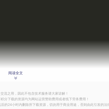
阅读全文
umnInfo
.
INTEGER
)
习交流之用，因此不包含技术服务请大家谅解！
要积分下载的资源均为网站运营赞助费用或者线下劳务费用！
载后的24小时内删除所下载资源，切勿用于商业用途，否则由此引发的法