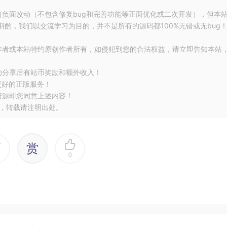
何负面改动（不包含修复bug和完善功能等正面优化或二次开发），但本
酌，我们以交流学习为目的，并不是所有的源码都100%无错或无bug
作者或本站特约原创作者所有，如侵犯到您的合法权益，请立即告知本站
功分享后有站币奖励和额外收入！
更好的正版服务！
资源即您同意上述内容！
，转载请注明出处。
赏
0
口使用
@Dao注解
，分别表示：
查询、新增、删除、更新