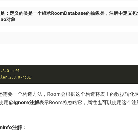
满足：定义的类是一个继承RoomDatabase的抽象类，注解中定义包
ao对象
2.3.0-rc01'
iler:2.3.0-rc01'
还需要一个构造方法，Room会根据这个构造将表里的数据转化
使用
@Ignore注解
表示Room将忽略它，属性也可以使用这个注
nInfo注解
：