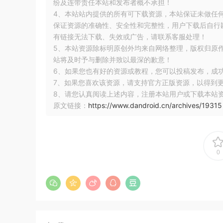
纷及连带责任本站和发布者概不承担！
this
.
id 
=
 id
;
4、本站站内提供的所有可下载资源，本站保证未做任
this
.
name 
=
 name
;
保证资源的准确性、安全性和完整性，用户下载后自行斟
this
.
age 
=
 age
;
有链接无法下载、失效或广告，请联系客服处理！
}
5、本站资源除标明原创外均来自网络整理，版权归原
@Ignore
站将及时予与删除并致以最深的歉意！
public
User
(
String
 name
,
int
 age
)
{
6、如果您也有好的资源或教程，您可以投稿发布，成
this
.
name 
=
 name
;
7、如果您喜欢该资源，请支持官方正版资源，以得到
this
.
age 
=
 age
;
8、请您认真阅读上述内容，注册本站用户或下载本站
}
原文链接：
https://www.dandroid.cn/archives/19315
@Ignore
public
User
()
{
}
0
}
定义Dao接口来对刚刚的User表进行操作，对接
@Query、@Insert、@Delete、@Update注解
增删改操作内部会自动使用
主键
进行操作