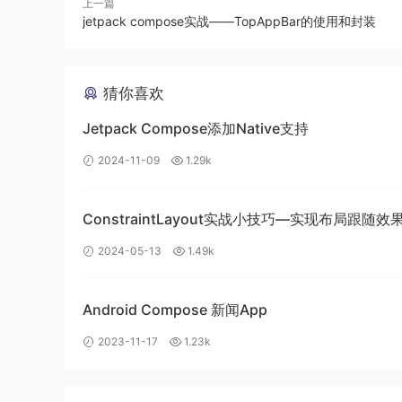
上一篇
jetpack compose实战——TopAppBar的使用和封装
package
 com
.
aruba
.
room
;
import
 androidx
.
room
.
Dao
;
猜你喜欢
import
 androidx
.
room
.
Delete
;
import
 androidx
.
room
.
Insert
;
Jetpack Compose添加Native支持
import
 androidx
.
room
.
Query
;
import
 androidx
.
room
.
Update
;
2024-11-09
1.29k
import
 java
.
util
.
List
;
ConstraintLayout实战小技巧—实现布局跟随效
/**

 * Created by aruba on 2021/9/12.

2024-05-13
1.49k
 */
@Dao
public
interface
UserDao
{
Android Compose 新闻App
//查询
@Query
(
"SELECT * FROM user"
)
2023-11-17
1.23k
List
 getUsers
();
//根据id查询