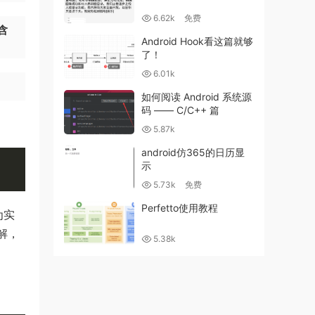
6.62k
免费
含
Android Hook看这篇就够
了！
6.01k
如何阅读 Android 系统源
码 —— C/C++ 篇
5.87k
android仿365的日历显
示
5.73k
免费
Perfetto使用教程
为实
解，
5.38k