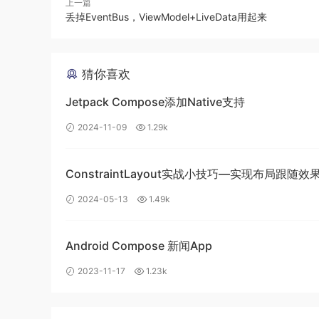
上一篇
丢掉EventBus，ViewModel+LiveData用起来
override
 fun onCreate
(
savedInstanceState
:
Bundl
super
.
onCreate
(
savedInstanceState
)
    setContentView
(
R
.
layout
.
activity_main
)
猜你喜欢
    mNavTab 
=
 findViewById
(
R
.
id
.
nav_tab
)
    controller 
=
 findNavController
(
R
.
id
.
nav_host
Jetpack Compose添加Native支持
2024-11-09
1.29k
    mNavTab
.
setupWithNavController
(
controller
)
//加这一句
    mNavTab
.
setOnNavigationItemReselectedListene
ConstraintLayout实战小技巧—实现布局跟随效
}
2024-05-13
1.49k
1.2、重写setOnNavigationItemSelectedListe
仿造
NavigationUI.setupWithNavContro
Android Compose 新闻App
监
OnNavigationItemSelectedListener
2023-11-17
1.23k
二、配合ViewModel使用