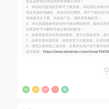
纷及连带责任本站和发布者概不承担！
4、本站站内提供的所有可下载资源，本站保证未做任
//代码在BottomNavigationView的构造方法中
this
.
menu
.
setCallback
(
保证资源的准确性、安全性和完整性，用户下载后自行斟
new
MenuBuilder
.
Callback
()
{
有链接无法下载、失效或广告，请联系客服处理！
@Override
5、本站资源除标明原创外均来自网络整理，版权归原
public
boolean
 onMenuItemSelected
(
MenuBuilde
站将及时予与删除并致以最深的歉意！
if
(
reselectedListener 
!=
null
&&
 item
.
g
6、如果您也有好的资源或教程，您可以投稿发布，成
            reselectedListener
.
onNavigationItemR
7、如果您喜欢该资源，请支持官方正版资源，以得到
return
true
;
// item is already sele
8、请您认真阅读上述内容，注册本站用户或下载本站
}
原文链接：
https://www.dandroid.cn/archives/19458
return
 selectedListener 
!=
null
&&
!
sele
}
@Override
public
void
 onMenuModeChange
(
MenuBuilder
 men
0
});
这里可以发现，只要让
reselectedListener
的
selectedListener
onNavigationItem
这是我最推荐的方案，代码入侵最小：