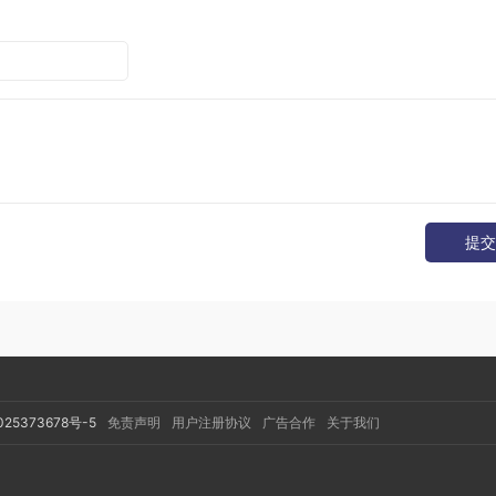
nt被销毁后，数据依然有效，只要将数据展示在新的Fragment上
决数据重复加载的问题，但界面闪烁，列表当前位置丢失等问题
提交
程较为复杂。这里就不详细展开了。
025373678号-5
免责声明
用户注册协议
广告合作
关于我们
，就不创建新的实例，而是直接返回当前Fragment。