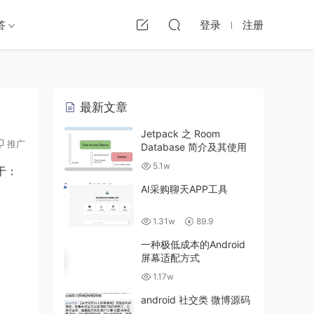
答
登录
注册
最新文章
Jetpack 之 Room
推广
Database 简介及其使用
5.1w
在于：
AI采购聊天APP工具
1.31w
89.9
一种极低成本的Android
屏幕适配方式
1.17w
android 社交类 微博源码