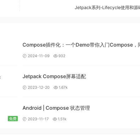
Jetpack系列-Lifecycle使用和
e
?)
{
)
Compose插件化：一个Demo带你入门Compose，
带你入门插件化开发
2024-11-09
932
r 
{
}
果
Jetpack Compose屏幕适配
2023-12-20
1.67k
ner方法
方法
ller(bottomNavigationView, navController)
Android | Compose 状态管理
听事件中，增加一个判断逻辑。
免费
2023-11-17
1.51k