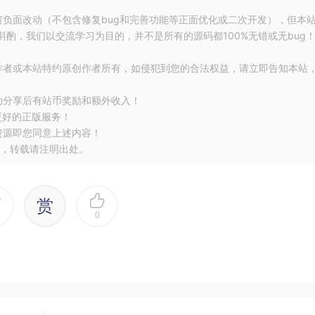
何负面改动（不包含修复bug和完善功能等正面优化或二次开发），但本
酌，我们以交流学习为目的，并不是所有的源码都100%无错或无bug
作者或本站特约原创作者所有，如侵犯到您的合法权益，请立即告知本站
r
 menu
,
@NonNull
MenuItem
 item
)
{
etItemId
()
==
 getSelectedItemId
())
{
功分享后有站币奖励和额外收入！
eselected
(
item
);
更好的正版服务！
cted
资源即您同意上述内容！
，转载请注明出处。
ctedListener
.
onNavigationItemSelected
(
item
);
赏
u
)
{}
0
不等于空，重复点击BottomNavigationView时，事件将不会
方法，也就不会让Navigation发生跳转。
Selected