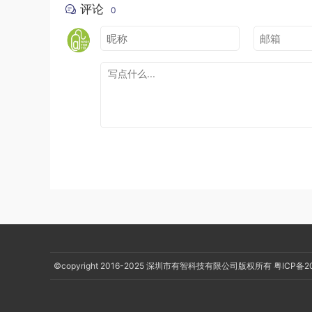
评论
0
这种方式是Google所推崇的，它能保证Fragme
让用户觉得一切都未改变。虽然这种方式，能够解
没有实质性的改变。
三、修改FragmentNavigator
这种方式又分两种：
3.1、重写navigate方法
将replace修改成hide、show方法，实现过
3.2、重写instantiateFragment方法
©copyright 2016-2025
深圳市有智科技有限公司版权所有
粤ICP备2
如果当前Fragment跟目标Fragment类型一致
实现过程如下：