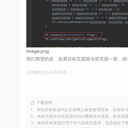
image.png
我们期望的是，如果目标页面跟当前页面一致，就
这种解决办法有很多：
一、从BottomNavigationView入手
下载说明：
包括以下2种方案：
1、本站所有资源均从互联网上收集整理而来，仅供学
1.1、设置OnNavigationItemReselectedListe
2、本站不提供任何实质性的付费和支付资源，所有需
从源代码入手分析：
3、本站所有资源仅用于学习及研究使用，您必须在下