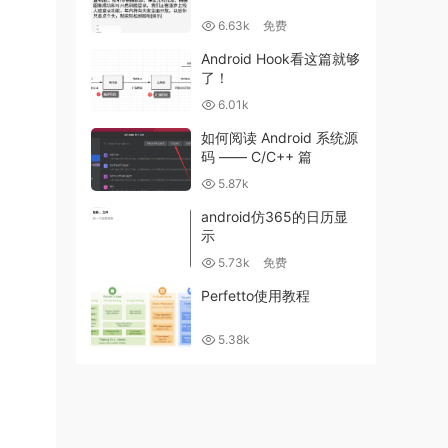
6.63k
免费
Android Hook看这篇就够
了！
6.01k
如何阅读 Android 系统源
码 —— C/C++ 篇
5.87k
android仿365的日历显
示
5.73k
免费
Perfetto使用教程
5.38k