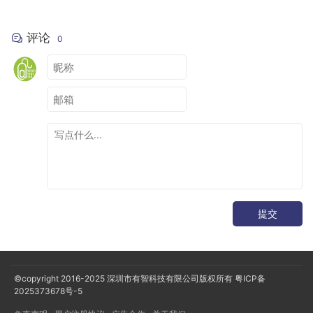
,
@Embedded
 val address
:
Address
// 地址
,
@Ignore
 val state
:
Int
// 状态只是临时用，所以不需要存储
)
{
评论
0
@PrimaryKey
(
autoGenerate 
=
true
)
@ColumnInfo
(
name 
=
"id"
)
var
 id
:
Long
=
0
}
：
收藏记录表
/**

 * 喜欢的球鞋

 */
提交
@Entity
(
    tableName 
=
"fav_shoe"
,
 foreignKeys 
=
[
ForeignKey
(
entity 
=
Shoe
::
class
,
 paren
,
ForeignKey
(
entity 
=
User
::
class
,
 parentColumns 
=
],
indices 
=
[
Index
(
"shoe_id"
)]
©copyright 2016-2025
深圳市有智科技有限公司版权所有
粤ICP备
)
2025373678号-5
data 
class
FavouriteShoe
(