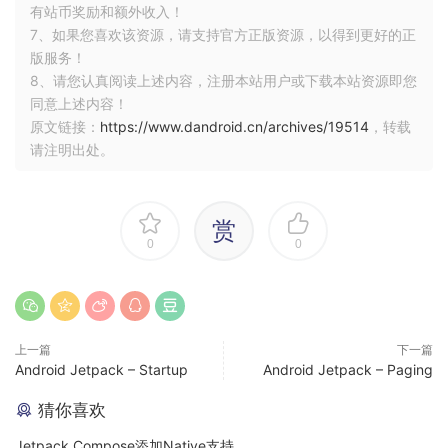
，
和
存在多对多的关系，确定好目标之后，
表
用户表
鞋表
有站币奖励和额外收入！
正式开始我们的实战之旅了。
7、如果您喜欢该资源，请支持官方正版资源，以得到更好的正
版服务！
8、请您认真阅读上述内容，注册本站用户或下载本站资源即您
第一步 添加依赖
同意上述内容！
原文链接：
https://www.dandroid.cn/archives/19514
，转载
模块层的
添加：
build.gradle
请注明出处。
apply plugin
:
'kotlin-kapt'
赏
dependencies 
{
0
0
// ... 省略无关
// room
    implementation 
"androidx.room:room-runtime:$rootProject
    implementation 
"androidx.room:room-ktx:$rootProject.roo
上一篇
下一篇
    kapt 
"androidx.room:room-compiler:$rootProject.roomVers
Android Jetpack – Startup
Android Jetpack – Paging
    androidTestImplementation 
"androidx.room:room-testing:$
}
猜你喜欢
Jetpack Compose添加Native支持