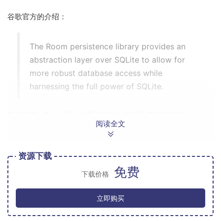
谷歌官方的介绍：
The Room persistence library provides an
abstraction layer over SQLite to allow for
more robust database access while
harnessing the full power of SQLite.
简单来说：Room是一个基于SQLite的强大数据库框架。
阅读全文
1. Room优点
资源下载
可是它强大在哪里呢？
免费
下载价格
使用编译时注解，能够对
和
里面的
@Query
@Entity
立即购买
SQL语句等进行验证。
与SQL语句的使用更加贴近，能够降低学习成本。