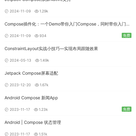
项目下的
添加：
build.gradle
2024-11-09
1.29k
ext 
{
Compose插件化：一个Demo带你入门Compose，同时带你入门插
   roomVersion 
=
'2.1.0-alpha06'
//... 省略无关
件化开发
免费
2024-11-09
934
}
ConstraintLayout实战小技巧—实现布局跟随效果
第二步 创建表（实体）
2024-05-13
1.49k
这里我们以
和
为例，
：
用户表
收藏记录表
用户表
Jetpack Compose屏幕适配
2023-12-20
1.67k
/**

 * 用户表

Android Compose 新闻App
 */
@Entity
(
tableName 
=
"user"
)
免费
2023-11-17
1.23k
data 
class
User
(
@ColumnInfo
(
name 
=
"user_account"
)
 val account
:
String
Android | Compose 状态管理
,
@ColumnInfo
(
name 
=
"user_pwd"
)
 val pwd
:
String
// 密码
,
@ColumnInfo
(
name 
=
"user_name"
)
 val name
:
String
2023-11-17
1.51k