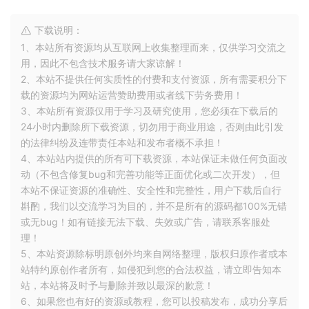
对
的支持（大部分都Android数据库框架都
RxJava 2
支持），对
的支持。
LiveData
下载说明：
能够减少表的创建。
@Embedded
1、本站所有资源均从互联网上收集整理而来，仅供学习交流之
用，因此不包含技术服务请大家谅解！
2、本站不提供任何实质性的付费和支付资源，所有需要积分下
二、实战
载的资源均为网站运营赞助费用或者线下劳务费用！
3、本站所有资源仅用于学习及研究使用，您必须在下载后的
我们的目标结构：
24小时内删除所下载资源，切勿用于商业用途，否则由此引发
的法律纠纷及连带责任本站和发布者概不承担！
4、本站站内提供的所有可下载资源，本站保证未做任何负面改
动（不包含修复bug和完善功能等正面优化或二次开发），但
本站不保证资源的准确性、安全性和完整性，用户下载后自行
斟酌，我们以交流学习为目的，并不是所有的源码都100%无错
或无bug！如有链接无法下载、失效或广告，请联系客服处
理！
5、本站资源除标明原创外均来自网络整理，版权归原作者或本
站特约原创作者所有，如侵犯到您的合法权益，请立即告知本
目标ER图
站，本站将及时予与删除并致以最深的歉意！
我们的目标挺简单的，三张表，
、
和
用户表
鞋表
收藏记录
6、如果您也有好的资源或教程，您可以投稿发布，成功分享后