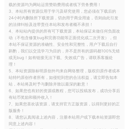
载的资源均为网站运营赞助费用或者线下劳务费用！
r16cpu目录
3、本站所有资源仅用于学习及研究使用，您必须在下载后的
24小时内删除所下载资源，切勿用于商业用途，否则由此引发
查看了一下网上的主流方法 一种是将ndk版本降低 改为r16版本
的法律纠纷及连带责任本站和发布者概不承担！
（打开你的ndk 路径 local.properties配置文件可以看到你的
4、本站站内提供的所有可下载资源，本站保证未做任何负面改
ndk 文件位置 如上图 ndk-bundle 把这个包下的文件删除 然后
动（不包含修复bug和完善功能等正面优化或二次开发），但
https://developer.android.google.cn/ndk/downloads/older_
本站不保证资源的准确性、安全性和完整性，用户下载后自行
releases 下载ndk 解压到ndk-bundle报下即可）
斟酌，我们以交流学习为目的，并不是所有的源码都100%无错
另一种是不通过ndk 编译 （打开local.properties 删除或者注
或无bug！如有链接无法下载、失效或广告，请联系客服处
释ndk 配置 清一下缓存 编译运行即可）
理！
我使用了第三种 如上图如示 既然ndk r17 不支持mips 那就手动
5、本站资源除标明原创外均来自网络整理，版权归原作者或本
配置 cpu 资源 / 或者删除项目中mips 相关cpu资源
站特约原创作者所有，如侵犯到您的合法权益，请立即告知本
站，本站将及时予与删除并致以最深的歉意！
打开你的model 的build.gradle文件
6、如果您也有好的资源或教程，您可以投稿发布，成功分享后
有站币奖励和额外收入！
android {
7、如果您喜欢该资源，请支持官方正版资源，以得到更好的正
defaultConfig {
版服务！
ndk {
8、请您认真阅读上述内容，注册本站用户或下载本站资源即您
//支持的CPU架构，如armeabi、x86、mips等
同意上述内容！