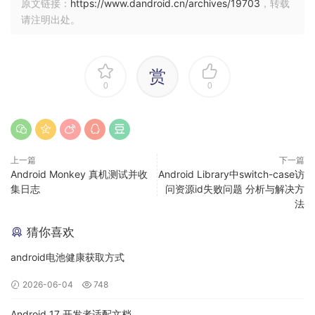
abiFilters “armeabi”, “x86”
原文链接：
https://www.dandroid.cn/archives/19703
，转载
请注明出处。
}
}
// 排除编译mips相关
赏
packagingOptions {
0
0
doNotStrip ‘
/mips/
.so’
doNotStrip ‘
/mips64/
.so’
}
这样有针对性的解决这个问题 好了 今天就到这里 欢迎留言或私
上一篇
下一篇
信
Android Monkey 真机测试并收
Android Library中switch-case访
集日志
问资源id失败问题 分析与解决方
法
猜你喜欢
android电池健康获取方式
2026-06-04
748
Android 17 开发者适配文档