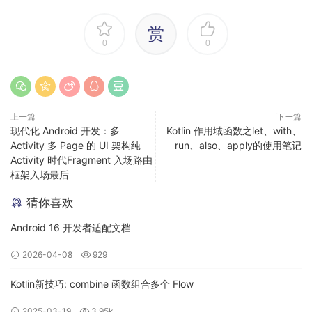
中，即内联到函数调用处了
。
赏
0
0
inline
通过上面的例子，inline的作用就很明显了，就是在编译时直接
将函数内容直接复制粘贴到调用处。
上一篇
下一篇
现代化 Android 开发：多
Kotlin 作用域函数之let、with、
我们知道函数调用最终是通过JVM操作数栈的栈帧完成的，每
Activity 多 Page 的 UI 架构纯
run、also、apply的使用笔记
一个方法从调用开始至执行完成的过程，都对应着一个栈帧在
Activity 时代Fragment 入场路由
框架入场最后
虚拟机栈里从入栈到出栈的过程，使用了inline关键字理论上可
以减少一个栈帧层级。
猜你喜欢
那么是不是所有的函数前面都适合加上inline关键字了呢？答案
Android 16 开发者适配文档
是否定的，其实JVM本身在编译时，就支持函数内联，并不是
2026-04-08
929
kotlin中特有的，那么kotlin中什么样的函数才需要使用inline关
键字呢？答：高阶函数！
Kotlin新技巧: combine 函数组合多个 Flow
只有高阶函数中才需要inline去做内联优化，普通函数并不需
2025-03-19
3.95k