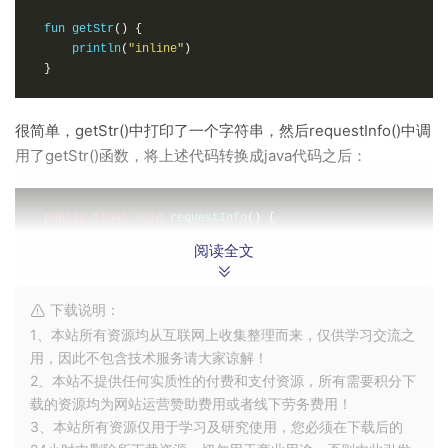
fun getStr
()
{
    println
(
"inline"
)
}
很简单，getStr()中打印了一个字符串，然后requestInfo()中调
用了getStr()函数，将上述代码转换成java代码之后：
public
final
void
 requestInfo
()
{
this
.
getStr
();
阅读全文
}
public
final
void
 getStr
()
{
下载说明：
String
 var1 
=
"inline"
;
1、本站所有资源均从互联网上收集整理而来，仅供学习交流之
System
.
out
.
println
(
var1
);
用，因此不包含技术服务请大家谅解！
}
2、本站不提供任何实质性的付费和支付资源，所有需要积分下
载的资源均为网站运营赞助费用或者线下劳务费用！
继续，在getStr()的前面加上inline声明，如下：
3、本站所有资源仅用于学习及研究使用，您必须在下载后的