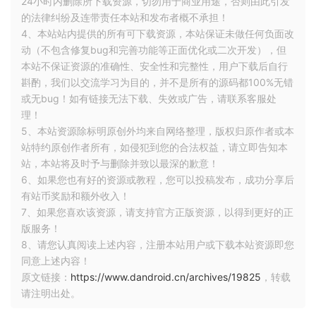
24小时内删除所下载资源，切勿用于商业用途，否则由此引发
的法律纠纷及连带责任本站和发布者概不承担！
fun requestInfo
()
{
4、本站站内提供的所有可下载资源，本站保证未做任何负面改
    getStr
()
动（不包含修复bug和完善功能等正面优化或二次开发），但
}
本站不保证资源的准确性、安全性和完整性，用户下载后自行
//普通函数中并不推荐加inline关键字
斟酌，我们以交流学习为目的，并不是所有的源码都100%无错
inline
 fun getStr
()
{
或无bug！如有链接无法下载、失效或广告，请联系客服处
    println
(
"inline"
)
理！
}
5、本站资源除标明原创外均来自网络整理，版权归原作者或本
站特约原创作者所有，如侵犯到您的合法权益，请立即告知本
站，本站将及时予与删除并致以最深的歉意！
转换成java之后：
6、如果您也有好的资源或教程，您可以投稿发布，成功分享后
有站币奖励和额外收入！
public
final
void
 requestInfo
()
{
7、如果您喜欢该资源，请支持官方正版资源，以得到更好的正
String
 var3 
=
"inline"
;
版服务！
System
.
out
.
println
(
var3
);
8、请您认真阅读上述内容，注册本站用户或下载本站资源即您
}
同意上述内容！
原文链接：
https://www.dandroid.cn/archives/19825
，转载
请注明出处。
可以看到转换成java之后的代码有明显的区别：
加上inline之
后，getStr()中的函数内容直接“复制粘贴”到requestInfo()