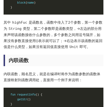
    block
(
name
)
}
其中
是函数名，函数中传入了2个参数，第一个参数
highFuc
为
类型，第二个参数即是函数类型，->左边的部分用
String
来声明该函数接收什么参数的，多个参数之间用逗号隔开，如
果没有参数直接使用()表示就可以了；->右边表示该函数的返回
值是什么类型，如果没有返回值直接使用
即可。
Unit
内联函数
内联函数，顾名思义，就是在编译时将作为函数参数的函数体
直接映射到函数调用处，直接用一个例子来说明：
fun requestInfo
()
{
    getStr
()
}