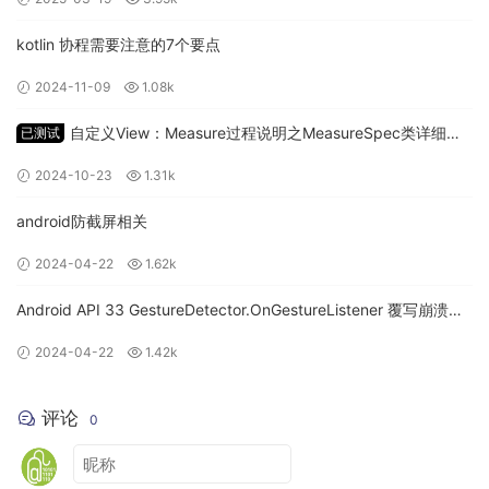
要，如果在普通函数强行加上inline，编辑器会立刻提醒：
kotlin 协程需要注意的7个要点
2024-11-09
1.08k
Expected
 performance impact 
from
 inlining 
is
insignificant
.
Inlining
 works best 
for
 functions 
自定义View：Measure过程说明之MeasureSpec类详细讲
已测试
with
 parameters of functional types
解
2024-10-23
1.31k
意思是 内联对普通函数性能优化的预期影响是微不足道的。内
android防截屏相关
联最适合带有函数类型参数的函数
2024-04-22
1.62k
为什么高阶函数要使用inline
Android API 33 GestureDetector.OnGestureListener 覆写崩溃问
inline优化了什么问题呢？因为我们使用的Lambda表示式在编
题
2024-04-22
1.42k
译转换后被换成了匿名类的实现方式。
评论
0
fun requestInfo
()
{
    highFuc
(
"inline"
)
{
 str 
->
        println
(
str
)
}