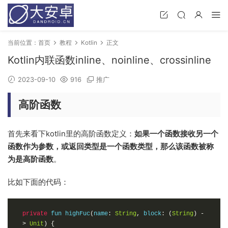
当前位置：
首页
教程
Kotlin
正文
Kotlin内联函数inline、noinline、crossinline
2023-09-10
916
推广
高阶函数
首先来看下kotlin里的高阶函数定义：
如果一个函数接收另一个
函数作为参数，或返回类型是一个函数类型，那么该函数被称
为是高阶函数
。
比如下面的代码：
private
 fun highFuc
(
name
:
String
,
 block
:
(
String
)
-
>
Unit
)
{