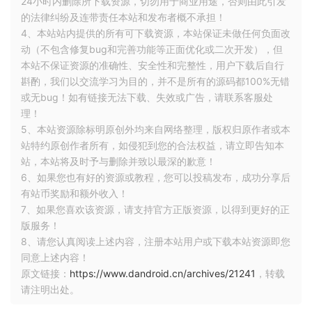
24小时内删除所下载资源，切勿用于商业用途，否则由此引发
的法律纠纷及连带责任本站和发布者概不承担！
4、本站站内提供的所有可下载资源，本站保证未做任何负面改
动（不包含修复bug和完善功能等正面优化或二次开发），但
本站不保证资源的准确性、安全性和完整性，用户下载后自行
斟酌，我们以交流学习为目的，并不是所有的源码都100%无错
或无bug！如有链接无法下载、失效或广告，请联系客服处
image.png
理！
5、本站资源除标明原创外均来自网络整理，版权归原作者或本
就算通过mapping找也会找不到对应的行号
站特约原创作者所有，如侵犯到您的合法权益，请立即告知本
站，本站将及时予与删除并致以最深的歉意！
6、如果您也有好的资源或教程，您可以投稿发布，成功分享后
有站币奖励和额外收入！
7、如果您喜欢该资源，请支持官方正版资源，以得到更好的正
版服务！
8、请您认真阅读上述内容，注册本站用户或下载本站资源即您
同意上述内容！
原文链接：
https://www.dandroid.cn/archives/21241
，转载
image.png
请注明出处。
除了这个行号配置加号后，其他的混淆配置要根据自己的