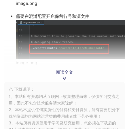
image.png
需要在混淆配置开启保留行号和源文件
image.png
这个其实默认是注释的直接放开注释的 这个要是不放开
阅读全文
还是会
下载说明：
# Uncomment this to preserve the line number information f
1、本站所有资源均从互联网上收集整理而来，仅供学习交流之
# debugging stack traces.
用，因此不包含技术服务请大家谅解！
-
keepattributes 
SourceFile
,
LineNumberTable
2、本站不提供任何实质性的付费和支付资源，所有需要积分下
载的资源均为网站运营赞助费用或者线下劳务费用！
这个要是没加上
3、本站所有资源仅用于学习及研究使用，您必须在下载后的