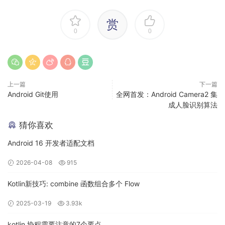
项目去开启配置类和文件的混淆，比如用于解析json的实
体类自定义view、方法以及第三方平台之类的东西
赏
在重新打包的app执行异常，我这里是插着线连接电脑
0
0
的，能在android studio的logcat中找到如下日志 ，可以
看到行号发生了问题 ，不是正确的行号
上一篇
下一篇
Android Git使用
全网首发：Android Camera2 集
成人脸识别算法
猜你喜欢
Android 16 开发者适配文档
2026-04-08
915
image.png
Kotlin新技巧: combine 函数组合多个 Flow
bugly的后台也是
2025-03-19
3.93k
kotlin 协程需要注意的7个要点