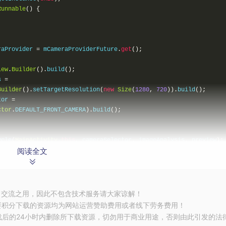
Runnable
()
{
raProvider 
=
 mCameraProviderFuture
.
get
();
iew
.
Builder
().
build
();
s 
=
Builder
().
setTargetResolution
(
new
Size
(
1280
,
720
)).
build
();
tor 
=
ctor
.
DEFAULT_FRONT_CAMERA
).
build
();
ycle
(
MainActivity
.
this
,
 cameraSelector
,
 imageAnalysis
,
 preview
);
阅读全文
(
mPreview
.
getSurfaceProvider
());
{
e
)
{
习交流之用，因此不包含技术服务请大家谅解！
要积分下载的资源均为网站运营赞助费用或者线下劳务费用！
载后的24小时内删除所下载资源，切勿用于商业用途，否则由此引发的法