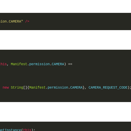
sion.CAMERA"
/>
this
,
Manifest
.
permission
.
CAMERA
)
==
,
new
String
[]{
Manifest
.
permission
.
CAMERA
},
 CAMERA_REQUEST_CODE
)
getInstance
(
this
);