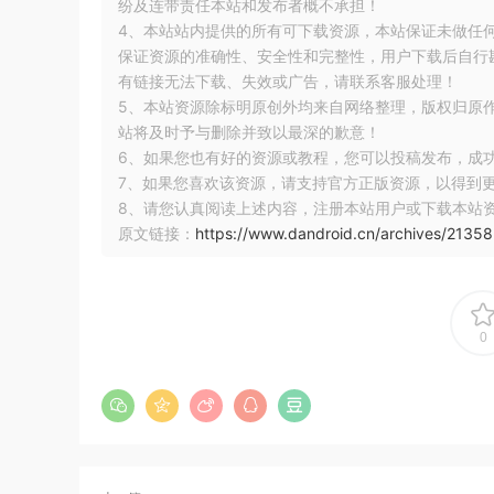
纷及连带责任本站和发布者概不承担！
},
ContextCompat
.
getMainExecutor
(
this
)
4、本站站内提供的所有可下载资源，本站保证未做任
保证资源的准确性、安全性和完整性，用户下载后自行斟
这就是打开Camera，并且将采集数据渲染出来
有链接无法下载、失效或广告，请联系客服处理！
5、本站资源除标明原创外均来自网络整理，版权归原
关闭Camera:
站将及时予与删除并致以最深的歉意！
6、如果您也有好的资源或教程，您可以投稿发布，成
7、如果您喜欢该资源，请支持官方正版资源，以得到
try
{
8、请您认真阅读上述内容，注册本站用户或下载本站
            mCameraProviderFuture
.
get
().
shutdo
原文链接：
https://www.dandroid.cn/archives/21358
}
catch
(
ExecutionException
 e
)
{
            e
.
printStackTrace
();
}
catch
(
InterruptedException
 e
)
{
            e
.
printStackTrace
();
}
0