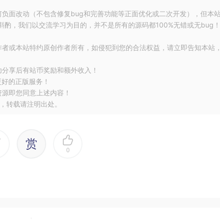
);
何负面改动（不包含修复bug和完善功能等正面优化或二次开发），但本
酌，我们以交流学习为目的，并不是所有的源码都100%无错或无bug
的全部代码了，很简单。
作者或本站特约原创作者所有，如侵犯到您的合法权益，请立即告知本站
功分享后有站币奖励和额外收入！
更好的正版服务！
资源即您同意上述内容！
wn
();
，转载请注明出处。
赏
0