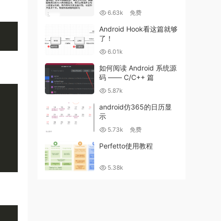
6.63k
免费
Android Hook看这篇就够
了！
6.01k
如何阅读 Android 系统源
码 —— C/C++ 篇
5.87k
android仿365的日历显
示
5.73k
免费
Perfetto使用教程
;
5.38k