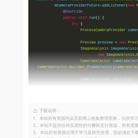
        mCameraProviderFuture
.
addListener
(
new
@Override
public
void
 run
()
{
try
{
ProcessCameraProvider
 came
Preview
 preview 
=
new
Prev
ImageAnalysis
 imageAnalysi
new
ImageAnalysis
.
CameraSelector
 cameraSelec
CameraSelector
.
Builder
.
fromSelector
(
CameraSele
                    cameraProvider
.
unbind
();
                    cameraProvider
.
bindToLifec
                    preview
.
setSurfaceProvider
}
catch
(
ExecutionException
 e
)
下载说明：
                    e
.
printStackTrace
();
}
catch
(
InterruptedException
 
1、本站所有资源均从互联网上收集整理而来，仅供学
                    e
.
printStackTrace
();
2、本站不提供任何实质性的付费和支付资源，所有需
}
3、本站所有资源仅用于学习及研究使用，您必须在下
}