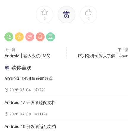
}
赏
0
0
buildTypes 
{
    profile 
{
        initWith debug

}
上一篇
下一篇
    release 
{
Android | 输入系统(IMS)
序列化机制深入了解 | Java
        minifyEnabled 
false
        proguardFiles getDefaultProguardFile
(
'proguard-andr
猜你喜欢
}
android电池健康获取方式
}
2026-06-04
721
5. 同步项目
Android 17 开发者适配文档
同步一下项目，看有没有报错，如果有排查一下问题
2026-04-08
1.12k
6. 添加 FlutterActivity
Android 16 开发者适配文档
在
中添加
AdnroidManifest.xml
FlutterActivity