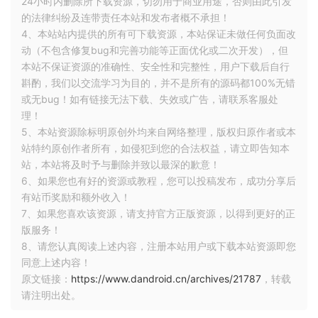
24小时内删除所下载资源，切勿用于商业用途，否则由此引发
image-20220113183440084
的法律纠纷及连带责任本站和发布者概不承担！
完成上面截图中的四项
4、本站站内提供的所有可下载资源，本站保证未做任何负面改
上面截图中的四个项目都需要在 android 代码中完成
动（不包含修复bug和完善功能等正面优化或二次开发），但
本站不保证资源的准确性、安全性和完整性，用户下载后自行
斟酌，我们以交流学习为目的，并不是所有的源码都100%无错
repositories 
{
或无bug！如有链接无法下载、失效或广告，请联系客服处
//...	
理！
    maven 
{
 url 
'D:\android\project\example\flutter_module\
    maven 
{
 url 
"https://storage.googleapis.com/download.fl
5、本站资源除标明原创外均来自网络整理，版权归原作者或本
}
站特约原创作者所有，如侵犯到您的合法权益，请立即告知本
站，本站将及时予与删除并致以最深的歉意！
6、如果您也有好的资源或教程，您可以投稿发布，成功分享后
新项目的 repositories 都需要配置在
setting.gradle
有站币奖励和额外收入！
中。
7、如果您喜欢该资源，请支持官方正版资源，以得到更好的正
上面中的 url 就是 fluuter_modlue 的路径了。
版服务！
8、请您认真阅读上述内容，注册本站用户或下载本站资源即您
dependencies 
{
同意上述内容！
//.....	
原文链接：
https://www.dandroid.cn/archives/21787
，转载
    debugImplementation 
'com.lv.example.flutter_module:flut
请注明出处。
    profileImplementation 
'com.lv.example.flutter_module:fl
    releaseImplementation 
'com.lv.example.flutter_module:fl