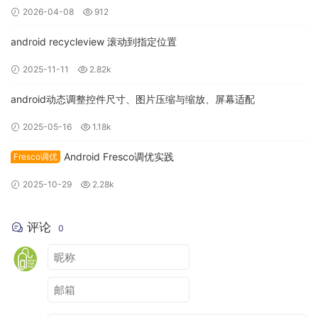
2026-04-08
912
android recycleview 滚动到指定位置
7. 跳转
2025-11-11
2.82k
android动态调整控件尺寸、图片压缩与缩放、屏幕适配
class
MainActivity
:
AppCompatActivity
()
{
    override fun onCreate
(
savedInstanceState
:
Bundle
?)
{
2025-05-16
1.18k
        super
.
onCreate
(
savedInstanceState
)
        setContentView
(
R
.
layout
.
activity_main
)
Android Fresco调优实践
Fresco调优
2025-10-29
2.28k
        findViewById
(
R
.
id
.
start
).
setOnClickListener 
{
            startActivity
(
FlutterActivity
.
createDefaultIntent
(
this
)
评论
0
)
}
}
}