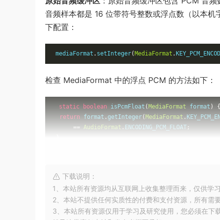
原始音频缓冲区
：原始音频缓冲区包含 PCM 音
音频样本都是 16 位带符号整数或浮点数（以本机
下配置：
mediaFormat
.
setInteger
(
MediaFormat
.
KEY_PCM_ENCO
检查 MediaFormat 中的浮点 PCM 的方法如下：
static
boolean
 isPcmFloat
(
MediaFormat
 format
)
return
 format
.
getInteger
(
MediaFormat
.
KEY_PCM_E
==
AudioFormat
.
ENCODING_PCM_FLOAT
;
}
提取包含 16 位带符号整数音频数据的缓冲区的
下载说明：
1、本站所有资源均从互联网上收集整理而来，仅供学
// Assumes the buffer PCM encoding is 16 bit.
2、本站不提供任何实质性的付费和支付资源，所有需
short
[]
 getSamplesForChannel
(
MediaCodec
 codec
,
i
3、本站所有资源仅用于学习及研究使用，您必须在下
ByteBuffer
 outputBuffer 
=
 codec
.
getOutputBuf