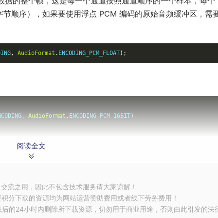
频数据的整个帧，这是每一个通道按照通道顺序的一个样本，每个 
字节顺序），如果要使用浮点 PCM 编码的原始音频缓冲区，需
DING
,
AudioFormat
.
ENCODING_PCM_FLOAT
);
{
NCODING
,
AudioFormat
.
ENCODING_PCM_16BIT
)
阅读全文
一个通道，可以使用以下代码：
习交流之用，因此不包含技术服务请大家谅解！
要积分下载的资源均为网站运营赞助费用或者线下劳务费用！
nt
 bufferId
,
int
 channelIx
)
{
载后的24小时内删除所下载资源，切勿用于商业用途，否则由此引发的法
fer
(
bufferId
);