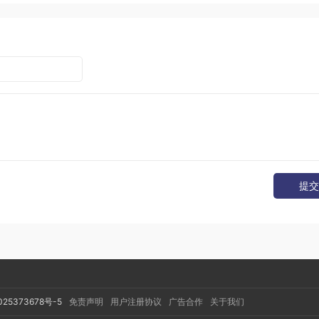
IDTH
);
ontainsKey
(
"crop-right"
))
{
-
 format
.
getInteger
(
"crop-left"
);
HEIGHT
);
ntainsKey
(
"crop-bottom"
))
{
1
-
 format
.
getInteger
(
"crop-top"
);
提交
，填充要编码或解码的数据，再将填充数据的输入缓冲区送到
放这个填充数据的输入缓冲区，最后获取已经编码或解码的输出缓冲
如下：
025373678号-5
免责声明
用户注册协议
广告合作
关于我们