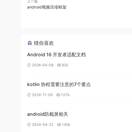
上一篇
other specific formats：其他特定
android视频压缩框架
应商的，其他在均在 CodecCapabilities 
自 Android 5.1 开始，所有视频编解码器均支持灵活的
MediaFormat＃KEY_HEIGHT 键指定
猜你喜欢
Android 16 开发者适配文档
2026-04-08
925
kotlin 协程需要注意的7个要点
2024-11-09
1.07k
需要使用以下键从输出格式获取原始输出图像的裁
在使用任何 MediaFormat＃KEY_ROTA
android防截屏相关
参考如下：
2024-04-22
1.62k
MediaFormat
 format 
=
 decoder
.
getOutputFormat
(…