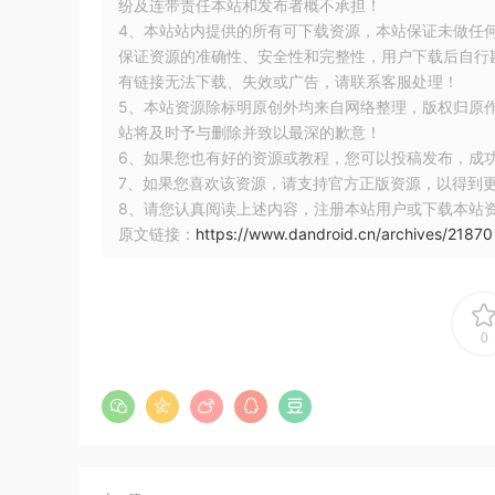
纷及连带责任本站和发布者概不承担！
MediaFormat
 format 
=
 codec
.
getOutputFormat
(
b
ShortBuffer
 samples 
=
 outputBuffer
.
order
(
Byt
4、本站站内提供的所有可下载资源，本站保证未做任
int
 numChannels 
=
 format
.
getInteger
(
MediaFor
保证资源的准确性、安全性和完整性，用户下载后自行斟
if
(
channelIx 
<
0
||
 channelIx 
>=
 numChannel
有链接无法下载、失效或广告，请联系客服处理！
return
null
;
5、本站资源除标明原创外均来自网络整理，版权归原
}
站将及时予与删除并致以最深的歉意！
short
[]
 res 
=
new
short
[
samples
.
remaining
()
6、如果您也有好的资源或教程，您可以投稿发布，成
for
(
int
 i 
=
0
;
 i 
<
 res
.
length
;
++
i
)
{
7、如果您喜欢该资源，请支持官方正版资源，以得到
        res
[
i
]
=
 samples
.
get
(
i 
*
 numChannels 
+
 c
8、请您认真阅读上述内容，注册本站用户或下载本站
}
原文链接：
https://www.dandroid.cn/archives/21870
return
 res
;
}
原始视频缓冲区
：在 ByteBuffer 模式下，视频缓
0
局，可以从通过 MediaCodecInfo 相关
native raw video format：原始原始视频格
以与输入或输出Surface一起使用。
flexible YUV buffers：灵活的 YUV 缓冲区，
应的颜色格式，可以通过 getInput、OutputI