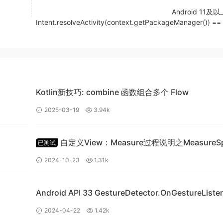
格式：通常仅在 ByteBuffer 模式下支持这些格式， 某些颜色格式是特
Android 11及
Intent.resolveActivity(context.getPackageManager()) ==
中定义。
 YUV 4：2：0 缓冲区。其中 MediaFormat＃KEY_WIDTH
视频帧的大小，在大多数情况下，视频仅占据视频帧的一部分，具体表示如
Kotlin新技巧: combine 函数组合多个 Flow
2025-03-19
3.94k
自定义View：Measure过程说明之MeasureS
已测试
类详细讲解
2024-10-23
1.31k
剪矩形，如果输出格式中不存在这些键，则视频将占据整个视频
TION 之前，也就是在设置旋转之前，可以使用下面的方式计算视频帧的
Android API 33 GestureDetector.OnGestureListener
覆写崩溃问题
2024-04-22
1.42k
);