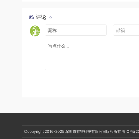
int
 width 
=
 format
.
getInteger
(
MediaFormat
.
KEY_W
if
(
format
.
containsKey
(
"crop-left"
)
&&
 format
.
c
评论
0
    width 
=
 format
.
getInteger
(
"crop-right"
)
+
1
}
int
 height 
=
 format
.
getInteger
(
MediaFormat
.
KEY_
if
(
format
.
containsKey
(
"crop-top"
)
&&
 format
.
co
    height 
=
 format
.
getInteger
(
"crop-bottom"
)
+
}
MediaCodec编解码的流程
MediaCodec 首先获取一个空的输入缓冲区
MediaCodec 进行处理，处理完数据后会释
用完毕后释放输出缓冲区，其编解码的流程示意图
©copyright 2016-2025
深圳市有智科技有限公司版权所有
粤ICP备2