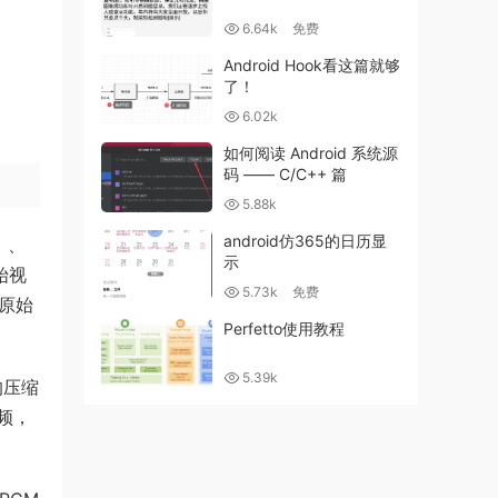
6.64k
免费
Android Hook看这篇就够
了！
6.02k
如何阅读 Android 系统源
码 —— C/C++ 篇
5.88k
android仿365的日历显
）、
示
始视
5.73k
免费
问原始
Perfetto使用教程
5.39k
的压缩
频，