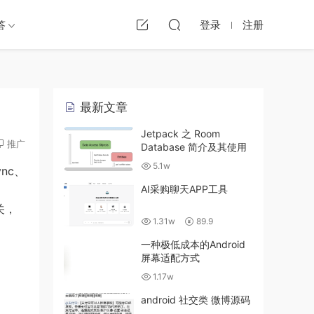
答
登录
注册
最新文章
Jetpack 之 Room
推广
Database 简介及其使用
5.1w
ync、
AI采购聊天APP工具
关，
1.31w
89.9
一种极低成本的Android
屏幕适配方式
1.17w
android 社交类 微博源码