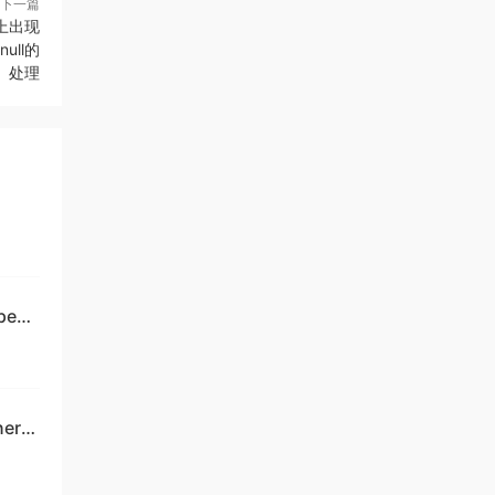
下一篇
定于供
以上出现
 null的
处理
 和
下：
pec
帧，
大小，