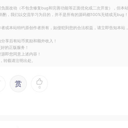
ufferId
);
eOrder
.
nativeOrder
()).
asShortBuffer
();
何负面改动（不包含修复bug和完善功能等正面优化或二次开发），但本
mat
.
KEY_CHANNEL_COUNT
);
酌，我们以交流学习为目的，并不是所有的源码都100%无错或无bug
s
)
{
作者或本站特约原创作者所有，如侵犯到您的合法权益，请立即告知本站
/
 numChannels
];
功分享后有站币奖励和额外收入！
更好的正版服务！
hannelIx
);
资源即您同意上述内容！
，转载请注明出处。
冲区根据其 MediaFormat 的 KEY_COLOR_FORMAT 设置的值
赏
0
方法获取设备受支持的颜色格式，视频编解码器可能支持三种颜色格式：
式，由CodecCapabilities 的 COLOR_FormatSurface 常量
如 CodecCapabilities 的 COLOR_FormatYUV420Flexible
mage 等于与输入、输出 Surface 以及 ByteBuffer 模式一起