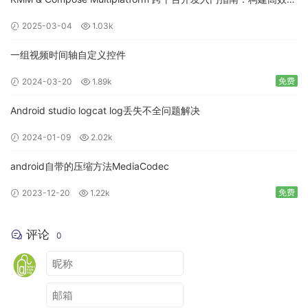
mView2
.
loop
(
true
);
移动应用
2025-03-04
1.03k
mView1
.
setRepeatCount
(
5
);
一组视频时间轴自定义控件
可以通过
addAnimatorListener()
进行动画监听；其中当设置
免费
2024-03-20
1.89k
**** 播放次数后，每次播放均会调用 *
onAnimationRepeat()
*
回调，播放结束之后才会调用
onAnimationEnd()
；而如果不
Android studio logcat log丢失不全问题解决
设置播放次数时，不会进入
onAnimationRepeat()
回调；
2024-01-09
2.02k
mView2
.
addAnimatorListener
(
new
Animator
.
AnimatorListener
()
android自带的压缩方法MediaCodec
@Override
public
void
 onAnimationStart
(
Animator
 animator
)
{
免费
2023-12-20
1.22k
Log
.
e
(
TAG
,
"-> onAnimationStart()"
);
}
评论
0
@Override
public
void
 onAnimationEnd
(
Animator
 animator
)
{
Log
.
e
(
TAG
,
"-> onAnimationEnd()"
);
}