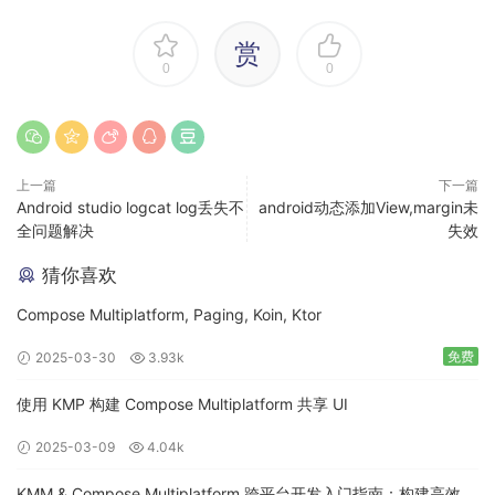
mView2
.
playAnimation
();
赏
0
0
上一篇
下一篇
Android studio logcat log丢失不
android动态添加View,margin未
全问题解决
失效
猜你喜欢
4. 循环播放 & 动画监听
Compose Multiplatform, Paging, Koin, Ktor
前两步设置完
setAnimation()
之后，播放完成就停止动画，若
免费
2025-03-30
3.93k
需要重复播放，可以通过
loop(true)
方式进行循环播放，但该
使用 KMP 构建 Compose Multiplatform 共享 UI
方法在新的
API
中不建议使用，可以通过
setRepeatCount()
设置播放次数，或通过动画监听在动画结束时再次播放等；
2025-03-09
4.04k
KMM & Compose Multiplatform 跨平台开发入门指南：构建高效的