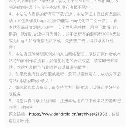
24小时内删除所下载资源，切勿用于商业用途，否则由此引发
mView 
=
(
LottieAnimationView
)
this
.
findViewById
(
R
.
id
.
lottie
的法律纠纷及连带责任本站和发布者概不承担！
mView
.
setAnimationFromUrl
(
"https://assets6.lottiefiles.com/
4、本站站内提供的所有可下载资源，本站保证未做任何负面改
mView
.
playAnimation
();
动（不包含修复bug和完善功能等正面优化或二次开发），但
本站不保证资源的准确性、安全性和完整性，用户下载后自行
斟酌，我们以交流学习为目的，并不是所有的源码都100%无错
或无bug！如有链接无法下载、失效或广告，请联系客服处
理！
5、本站资源除标明原创外均来自网络整理，版权归原作者或本
站特约原创作者所有，如侵犯到您的合法权益，请立即告知本
站，本站将及时予与删除并致以最深的歉意！
3. 加载本地资源
6、如果您也有好的资源或教程，您可以投稿发布，成功分享后
有站币奖励和额外收入！
当
LottieAnimationView
加载本地资源时，需要先下载生成的
7、如果您喜欢该资源，请支持官方正版资源，以得到更好的正
json
文件，并添加到工程中，通过
setAnimation()
引入本地
版服务！
资源；其中
setAnimation()
也有多个重载方法，可以灵活应
8、请您认真阅读上述内容，注册本站用户或下载本站资源即您
用；
同意上述内容！
原文链接：
https://www.dandroid.cn/archives/21933
，转载
请注明出处。
mView2 
=
(
LottieAnimationView
)
this
.
findViewById
(
R
.
id
.
lotti
mView2
.
setAnimation
(
"mooncake.json"
);