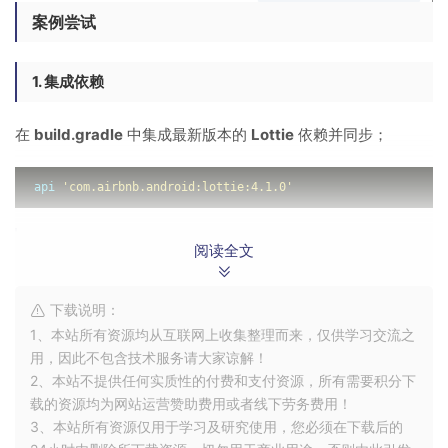
案例尝试
1. 集成依赖
在
build.gradle
中集成最新版本的
Lottie
依赖并同步；
api 
'com.airbnb.android:lottie:4.1.0'
2. 添加 LottieAnimationView 加载网络资源
阅读全文
首先在
xml
文件中添加
LottieAnimationView
，之后通过
下载说明：
setAnimationFromUrl()
加载网络资源；其中加载网络图片时
1、本站所有资源均从互联网上收集整理而来，仅供学习交流之
有两个重载方法，其中
cacheKey
为缓存策略；加载完网络资
用，因此不包含技术服务请大家谅解！
源之后还需要
playAnimation(
启动动画；
2、本站不提供任何实质性的付费和支付资源，所有需要积分下
载的资源均为网站运营赞助费用或者线下劳务费用！
3、本站所有资源仅用于学习及研究使用，您必须在下载后的