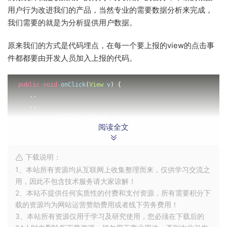
用户行为改进我们的产品，当然专业的需要数据分析来完成，
我们需要的就是为分析提供用户数据。
原来我们的方式是代码埋点，在每一个要上报的view的点击事
件都都要由开发人员加入上报的代码。
public
void
 onClick
(
View
 v
)
{
..
..
//在点击事件回调中走统一的上报
阅读全文
ClickReport
.
collect
(
ClickReport
.
MineAction
.
MINE_MORE_PR
..
..
下载说明：
}
1、本站所有资源均从互联网上收集整理而来，仅供学习交流之
复制代码
用，因此不包含技术服务请大家谅解！
2、本站不提供任何实质性的付费和支付资源，所有需要积分下
2、存在的问题
载的资源均为网站运营赞助费用或者线下劳务费用！
3、本站所有资源仅用于学习及研究使用，您必须在下载后的