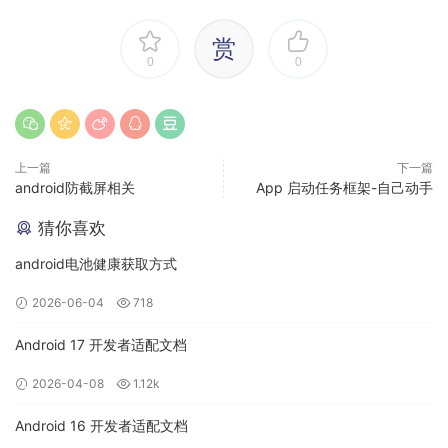
1、埋点的三种方式：
赏
0
0
因为不同的app也会有自己的异化处理，埋点的方式也是根据特
殊情况有这众多方案的，但是大体上现在主要流行的就是三种
方案：
上一篇
下一篇
android防截屏相关
App 启动任务框架-自己动手
1、代码埋点：将收集数据的代码直接写在需要的地方，当用户
点击某个控件或者打开某个页面时调用到该部分代码完成数据
猜你喜欢
的收集。
android电池健康获取方式
优点：准确性高，收集数据和发送数据都能精确控制，同
2026-06-04
718
时能方便的设置自定义属性，自定义控件，自定义View
等。
Android 17 开发者适配文档
缺点：埋点工作量大，更新代价大，需要跟版本，不灵
2026-04-08
1.12k
活。
Android 16 开发者适配文档
2、可视化埋点：根据可视化界面进行配置然后上报后台，后台