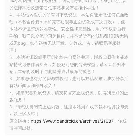
24小时内删除所下载资源，切勿用于商业用途，否则由此引发
但由于业务迭代速度很快，手动埋点方案虽然灵活多变，但是
的法律纠纷及连带责任本站和发布者概不承担！
也存在很多问题：
4、本站站内提供的所有可下载资源，本站保证未做任何负面改
动（不包含修复bug和完善功能等正面优化或二次开发），但
1、开发完成业务功能需要花费很大的精力处理埋点事宜，而且
本站不保证资源的准确性、安全性和完整性，用户下载后自行
多余的代码显得很冗余，浪费开发时间
斟酌，我们以交流学习为目的，并不是所有的源码都100%无错
或无bug！如有链接无法下载、失效或广告，请联系客服处
2、随着迭代版本，新的需求增加，埋点的数量会越来越多，这
理！
些老旧埋点的维护工作也需要付出不小的努力。
5、本站资源除标明原创外均来自网络整理，版权归原作者或本
站特约原创作者所有，如侵犯到您的合法权益，请立即告知本
3、代码埋点需要跟版本迭代，无法实现动态化的配置，如果在
站，本站将及时予与删除并致以最深的歉意！
开发过程中忘记埋点，就只能等待下个版本再埋点。
6、如果您也有好的资源或教程，您可以投稿发布，成功分享后
有站币奖励和额外收入！
所以，为了减少代码埋点的不便，减少开发人员介入，使运营
7、如果您喜欢该资源，请支持官方正版资源，以得到更好的正
或者用研的同学就可以随时动态化的调整需要上报的点，我们
版服务！
需要改变下当前的埋点方式，开发一个合适客户端埋点的上报
8、请您认真阅读上述内容，注册本站用户或下载本站资源即您
模式。
同意上述内容！
原文链接：
https://www.dandroid.cn/archives/21987
，转载
请注明出处。
二、可视化埋点