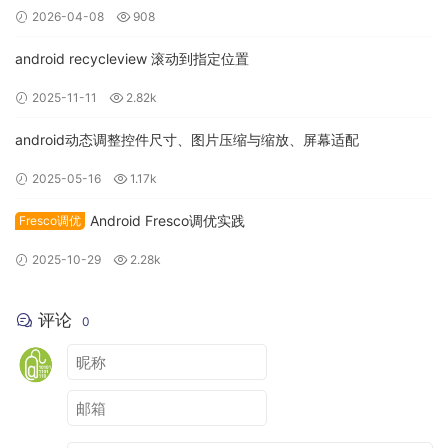
向终端下发配置文件，终端点击时获取当前点击的控件根据配
2026-04-08
908
置文件进行选择上报。
android recycleview 滚动到指定位置
优点：数据量相对精确，覆盖范围大。
2025-11-11
2.82k
缺点：可视化平台搭建困难，控件树的元素的精确识别较
为麻烦。
android动态调整控件尺寸、图片压缩与缩放、屏幕适配
3、无埋点：与可视化埋点基本一致。不同点在于可视化埋点是
2025-05-16
1.17k
根据配置文件收集数据，无埋点是预先收集所有的用户行为，
Android Fresco调优实践
Fresco调优
然后根据配置文件来提取数据。
2025-10-29
2.28k
优点：数据覆盖全，开发人员工作量小。
缺点：数据量大，后端筛选分析工作量大，每个点都统计
对性能有隐患。
评论
0
2、为什么选择可视化的埋点
对于无埋点，和可视化埋点的方案很相似，区别在于无埋点需