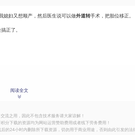
我媳妇又想顺产，然后医生说可以做
外道转
手术，把胎位移正。
位搞正了。
阅读全文
习交流之用，因此不包含技术服务请大家谅解！
们在外面等着的时候，真是度秒如年，生怕出了什么意外。
要积分下载的资源均为网站运营赞助费用或者线下劳务费用！
载后的24小时内删除所下载资源，切勿用于商业用途，否则由此引发的法