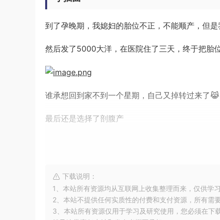
到了孕晚期，我媳妇的胎位不正，不能顺产，但是
然后发了5000大洋，在医院住了三天，终于把胎
谁承想回到家不到一个星期，自己又掉转过来了😹
最后还是选择了剖腹产
看来干什么事情都要顺其自然，强求不来
宝宝顺利出生了
下载说明：
1、本站所有资源均从互联网上收集整理而来，仅供学
时间过得最慢的就是媳妇推进手术室做剖腹产，我
2、本站不提供任何实质性的付费和支付资源，所有需
3、本站所有资源仅用于学习及研究使用，您必须在下