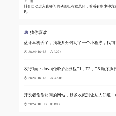
上一篇
有了孩子后最大的变化就是，自己可支配的时间越
抖音自动进入直播间的动画挺有意思的，看看有多少种方
的，有了孩子后二人世界彻底崩塌😭
现
还有就是
猜你喜欢
说来也奇怪，有了孩子后，基本上对学习没啥动力
少），大部分时间都不会再关注技术，有点时间就
蓝牙耳机丢了，我花几分钟写了一个小程序，找到了
2024-10-13
1.27k
我之所以打算写点东西，很大一部分原因就是为了
农行1面：Java如何保证线程T1，T2，T3 顺序执
2024-10-13
3.51k
越来越像爸爸
开发者偷偷访问的网站，赶紧收藏别让别人知道！
有小孩的前三个月，我媳妇有产假，加上我妈也来
睡好觉就直接一个人跑到次卧去，做个甩手装柜。
新)
2024-10-06
883
后来我媳妇也上班了，加上她离公司比较远，基本