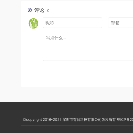
评论
0
怎么说呢，这种感觉很奇妙，就是
你陪伴孩子的时
每当孩子有什么头疼发烧啥的，当父母的就像心里
现在就希望孩子可以快点长大，我有更多的时间和
我的行踪
最近想把我的一些经历和所想记录起来
我的牛马
后期想做个节目：采访100位有趣的程序员，一起
感兴趣的可加我卫星（lyh1347635797）哟！😘
©copyright 2016-2025
深圳市有智科技有限公司版权所有
粤ICP备2