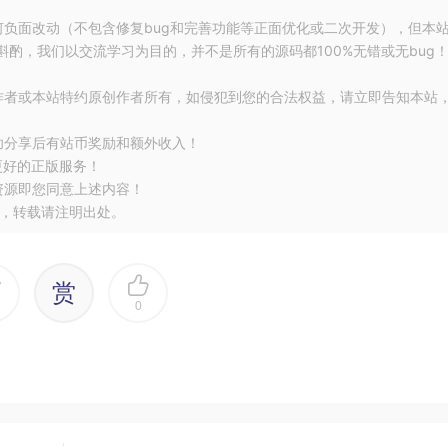
何负面改动（不包含修复bug和完善功能等正面优化或二次开发），但本
酌，我们以交流学习为目的，并不是所有的源码都100%无错或无bug
作者或本站特约原创作者所有，如侵犯到您的合法权益，请立即告知本站
何经验，什么东西都得现学，比如如何喂奶，如何包裹小孩…
功分享后有站币奖励和额外收入！
更好的正版服务！
资源即您同意上述内容！
，转载请注明出处。
赏
经历了很多很多。
0