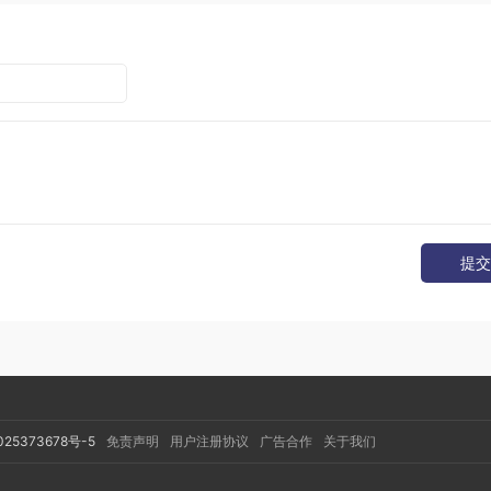
间越长，你就会越喜欢哄小孩，然后小孩也会越来越喜欢你
压住个千斤顶，这个做父母的应该都懂吧。
精力干我自己感兴趣的事。
提交
人生
听听他们的故事
025373678号-5
免责声明
用户注册协议
广告合作
关于我们