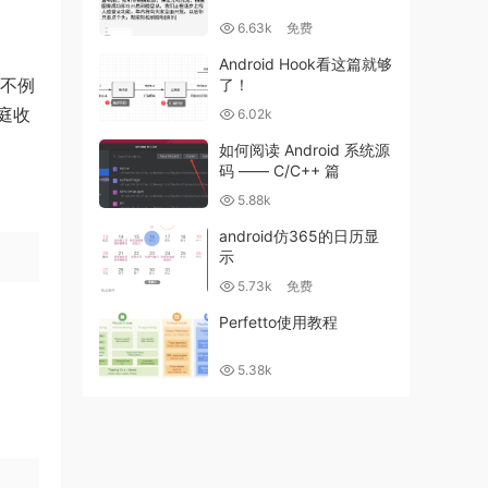
6.63k
免费
Android Hook看这篇就够
不不例
了！
庭收
6.02k
如何阅读 Android 系统源
码 —— C/C++ 篇
5.88k
android仿365的日历显
示
5.73k
免费
Perfetto使用教程
5.38k