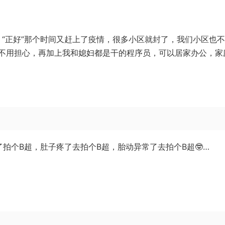
。“正好”那个时间又赶上了疫情，很多小区就封了，我们小区也
不用担心，再加上我和媳妇都是干的程序员，可以居家办公，家
拍个B超，肚子疼了去拍个B超，胎动异常了去拍个B超🤓…