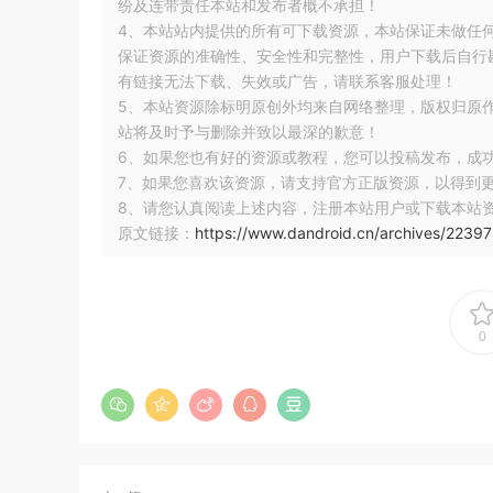
纷及连带责任本站和发布者概不承担！
4、本站站内提供的所有可下载资源，本站保证未做任
好在最后一切顺利
保证资源的准确性、安全性和完整性，用户下载后自行斟
有链接无法下载、失效或广告，请联系客服处理！
5、本站资源除标明原创外均来自网络整理，版权归原
站将及时予与删除并致以最深的歉意！
当爸爸的第一个晚上，真是一夜没睡，因为没有任
6、如果您也有好的资源或教程，您可以投稿发布，成
7、如果您喜欢该资源，请支持官方正版资源，以得到
所以干什么还是提前做好功课为好
8、请您认真阅读上述内容，注册本站用户或下载本站
原文链接：
https://www.dandroid.cn/archives/22397
现在已经一岁多啦
现在宝宝已经一岁一个月了，时间过得既快又慢，
0
下面就谈谈有了孩子后的感受吧！
可支配的时间越来越少