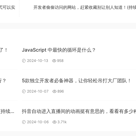
来越少了。没有孩子之前，我和媳妇还可以有时间看电影，泡温
式可以实
开发者偷偷访问的网站，赶紧收藏别让别人知道！(持续
了，除非是工作中要用到的一些技术，可能有时间会自己研究下
想着刷刷抖音，打打游戏😑
！​
JavaScript 中最快的循环是什么？
2024-10-13
958
减少我刷抖音的时间😶
行？
5款独立开发者必备神器，让你轻松吊打大厂团队！
2024-10-07
896
(持续更
抖音自动进入直播间的动画挺有意思的，看看有多少
共同照护孩子，所以在带小孩上我基本上没怎么操心。有些时候
式可以实现
2024-10-06
3.71k
上都是我先下班，所以我也要承担一部分照护小孩的责任。