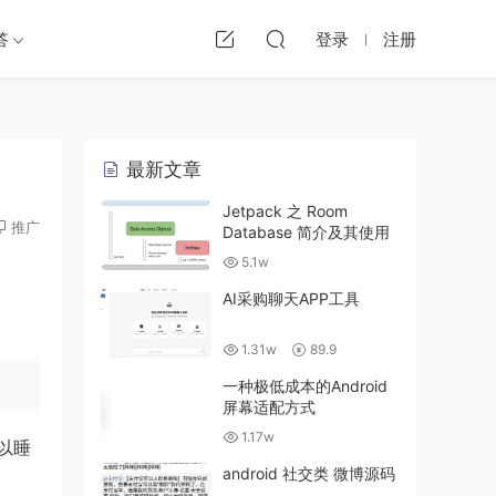
答
登录
注册
最新文章
Jetpack 之 Room
推广
Database 简介及其使用
5.1w
AI采购聊天APP工具
1.31w
89.9
一种极低成本的Android
屏幕适配方式
1.17w
以睡
android 社交类 微博源码