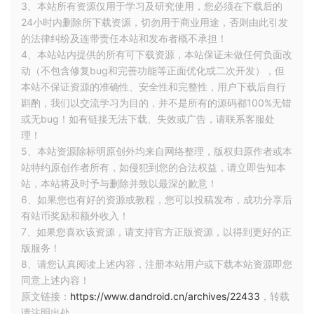
3、本站所有资源仅用于学习及研究使用，您必须在下载后的
24小时内删除所下载资源，切勿用于商业用途，否则由此引发
的法律纠纷及连带责任本站和发布者概不承担！
4、本站站内提供的所有可下载资源，本站保证未做任何负面改
动（不包含修复bug和完善功能等正面优化或二次开发），但
本站不保证资源的准确性、安全性和完整性，用户下载后自行
斟酌，我们以交流学习为目的，并不是所有的源码都100%无错
应用打包
或无bug！如有链接无法下载、失效或广告，请联系客服处
理！
5、本站资源除标明原创外均来自网络整理，版权归原作者或本
如下图所示，Android studio 打开项目后，我们可以在右侧的
站特约原创作者所有，如侵犯到您的合法权益，请立即告知本
Gradle 中找到 composeApp -> Tasks ->compose desktop ->
站，本站将及时予与删除并致以最深的歉意！
packageDmg ，点击执行 packageDmg 任务，把当前的应用
6、如果您也有好的资源或教程，您可以投稿发布，成功分享后
打包。
有站币奖励和额外收入！
7、如果您喜欢该资源，请支持官方正版资源，以得到更好的正
版服务！
8、请您认真阅读上述内容，注册本站用户或下载本站资源即您
同意上述内容！
原文链接：
https://www.dandroid.cn/archives/22433
，转载
请注明出处。