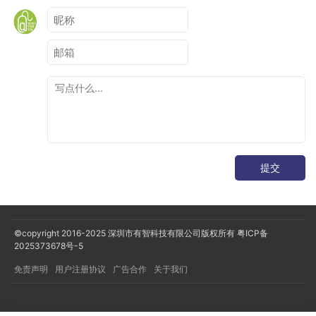
tasks
.
withType
()
{
    compilerOptions
.
freeCompilerArgs
.
addAll
(
"-P"
,
"plugin:androidx.compose.compiler.plugins.kotlin:ex
)
}
随着功能的 Stable 以及 Compose Compiler 合入 Kotlin 仓
库， 自 Kotlin 2.0.0 起，可以像下面这样开启
提交
android 
{
...
}
composeCompiler 
{
   enableStrongSkippingMode 
=
true
©copyright 2016-2025
深圳市有智科技有限公司版权所有
粤ICP备
}
2025373678号-5
免责声明
用户注册协议
广告合作
关于我们
注意从 Kotlin 2.0.2 之后，强跳模式会默认开启，上面配置省略
也会生效。