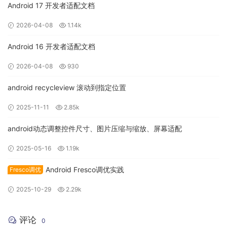
会参与重组中的diff。参数 diff 过程中
Android 17 开发者适配文档
2026-04-08
1.14k
不稳定类型与 Composition 存储的历史值做
比较
===
稳定类型则跟以前一样使用
比较
Object.equals()
Android 16 开发者适配文档
当所有参数 diff 均返回 false 时，Composable 会跳过重组。
2026-04-08
930
android recycleview 滚动到指定位置
注意：正确理解“强制跳过模式” 的意思，并非
强制 Composable 跳过重组，而是强制
2025-11-11
2.85k
Composable 的参数参与是否重组的比较，具
android动态调整控件尺寸、图片压缩与缩放、屏幕适配
体是否跳过重组要根据比较结果来看
2025-05-16
1.19k
如何开启强跳
Android Fresco调优实践
Fresco调优
2025-10-29
2.29k
强跳模式最早可使用版本是 Jetpack Compose Compiler
1.5.4，彼时可以作为实验功能开启：
评论
0