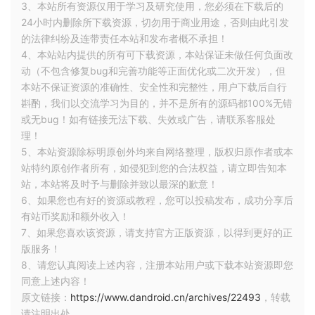
3、本站所有资源仅用于学习及研究使用，您必须在下载后的
参数比较。这对于理解强跳模式的作业也是一个关键知识点，
24小时内删除所下载资源，切勿用于商业用途，否则由此引发
后文会介绍到
的法律纠纷及连带责任本站和发布者概不承担！
4、本站站内提供的所有可下载资源，本站保证未做任何负面改
为什么不稳定类型不能跳过重组？
动（不包含修复bug和完善功能等正面优化或二次开发），但
本站不保证资源的准确性、安全性和完整性，用户下载后自行
斟酌，我们以交流学习为目的，并不是所有的源码都100%无错
例如一个有 var 成员的 data class，当 var 成员变化时，重组
或无bug！如有链接无法下载、失效或广告，请联系客服处
中无法通过 diff 发现实例的变化，此时本着错杀一千不放过一
理！
起的原则，Compose 干脆将其视为不稳定类型，不生成 diff 代
5、本站资源除标明原创外均来自网络整理，版权归原作者或本
码，也无法跳过重组，以确保渲染的正确。
站特约原创作者所有，如侵犯到您的合法权益，请立即告知本
站，本站将及时予与删除并致以最深的歉意！
如果我们有信心确保一个不稳定的类型不会发生预期外的变
6、如果您也有好的资源或教程，您可以投稿发布，成功分享后
更，可以通过
或
注解将其声明为稳
@Stable
@Immutable
有站币奖励和额外收入！
定类型，这样，接收其作为参数的 Composable 仍然可以通过
7、如果您喜欢该资源，请支持官方正版资源，以得到更好的正
diff 跳过重组。
版服务！
8、请您认真阅读上述内容，注册本站用户或下载本站资源即您
同意上述内容！
为什么要有强跳模式？
原文链接：
https://www.dandroid.cn/archives/22493
，转载
请注明出处。