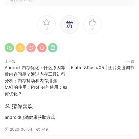
不稳定类型强制参与重组，这个初衷是好的，通常功能正确比
性能更重要。但是这也给广大开发者带来了困惑，Compose 社
区有无数反馈都是关于 “为什么参数没有变化但仍然触发了重
赏
组？”。
0
0
为了跳过不必要的重组，开发者们需要弄懂稳定类型、不稳定
类型等复杂概念，需要添加
让不稳定类型跳过重
@Stable
组，对于那些三方库的类，无法添加注解的还要思考更 trick 的
上一篇
下一篇
方法来染过“不稳定类型无法跳过重组”这个规则限制。
Android 内存优化：什么原因导
Flutter&Rust#05 | 图片亮度调节
致内存问题？通过内存工具进行
根据二八原则，不稳定类型的状态被篡改可能只是少数，但是
分析；内存抖动和内存泄漏；
MAT的使用；Profiler的使用；如
连累八成没问题的 case 也无法跳过重组，开发者们为了为了提
何优化？
升性能要付出更多编码成本，有些本末倒置。
猜你喜欢
一个好的框架，应该让开发者用最低的成本和最符合直觉方式
android电池健康获取方式
完成八成的工作，剩余少数的边界情况再 case by case 解决。
因此，Compose 引入了强跳模式，强跳模式放宽了“可跳过重
2026-06-04
749
组的”限制，Composable 的参数中即使有不稳定类型参数，也