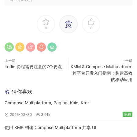
赏
0
0
对于 Android，为了与平台进行交互，可以使用特定平台
版本的 Kotlin（Kotlin/JVM、Kotlin/JS、
Kotlin/Native），这些平台将 kotlin 代码编译成相应的字
节码或者Dex。
上一篇
下一篇
kotlin 协程需要注意的7个要点
KMM & Compose Multiplatform
跨平台开发入门指南：构建高效
的移动应用
猜你喜欢
Android
Compose Multiplatform, Paging, Koin, Ktor
对于 iOS，共享的 Kotlin 代码会通过 Kotlin/Native 编译
为本机二进制文件，在应用中捆绑一个常规的 iOS 框架，
免费
2025-03-30
3.91k
通过 Framework 的方式导入项目。
使用 KMP 构建 Compose Multiplatform 共享 UI