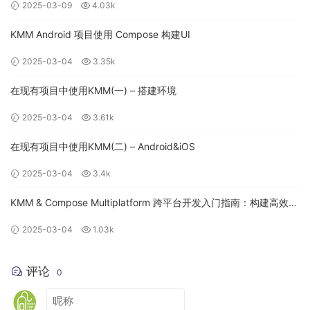
2025-03-09
4.03k
KMM Android 项目使用 Compose 构建UI
iOS
2025-03-04
3.35k
iOS 的调用逻辑会稍显复杂，因为会设计到 kotlin 和 OC/Swift
在现有项目中使用KMM(一) – 搭建环境
的相互调用，在编译时会有一些中间代码。
2025-03-04
3.61k
Kotlin Native 内部使用 cinterop（Kotlin Native 的核心） 来对
在现有项目中使用KMM(二) – Android&iOS
Apple Framework 进行扫描，根据 Framework 中的
Headers（.h 文件）获取可以调用的类、方法、变量、常量及
2025-03-04
3.4k
他们对应的类型，最终生成 klib 文件，而 klib 文件中包含着针
KMM & Compose Multiplatform 跨平台开发入门指南：构建高效的
对不同 CPU 架构所编译的二进制文件，以及可供 Kotlin Native
移动应用
调用的 knm 文件，knm 文件类似 Jar 包中的 .class 文件，是
2025-03-04
1.03k
被编译后的 Kotlin 代码，内部将 cinterop 扫描出来的
Objective-C 内容转换成了 Kotlin 对应的内容，以便 IDE 可以
评论
0
进行索引，最终在 KMM 模块中使用 Kotlin 代码进行调用。