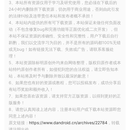
– iOS
3、本站所有资源仅用于学习及研究使用，您必须在下载后的
24小时内删除所下载资源，切勿用于商业用途，否则由此引发
Kotlin Multiplatform 项目一般分为Common Kotlin 代码
的法律纠纷及连带责任本站和发布者概不承担！
和平台特定代码（Android/iOS），Common Kotlin 包括
4、本站站内提供的所有可下载资源，本站保证未做任何负面改
核心库和基本工具，可以依赖诸如 HTTP、序列化和协程
动（不包含修复bug和完善功能等正面优化或二次开发），但
本站不保证资源的准确性、安全性和完整性，用户下载后自行
管理等日常任务的库，里面编写的代码可以在所有平台上
斟酌，我们以交流学习为目的，并不是所有的源码都100%无错
运行。
或无bug！如有链接无法下载、失效或广告，请联系客服处
理！
5、本站资源除标明原创外均来自网络整理，版权归原作者或本
站特约原创作者所有，如侵犯到您的合法权益，请立即告知本
站，本站将及时予与删除并致以最深的歉意！
6、如果您也有好的资源或教程，您可以投稿发布，成功分享后
有站币奖励和额外收入！
7、如果您喜欢该资源，请支持官方正版资源，以得到更好的正
版服务！
8、请您认真阅读上述内容，注册本站用户或下载本站资源即您
同意上述内容！
原文链接：
https://www.dandroid.cn/archives/22784
，转载
请注明出处。