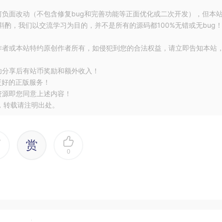
何负面改动（不包含修复bug和完善功能等正面优化或二次开发），但本
酌，我们以交流学习为目的，并不是所有的源码都100%无错或无bug
作者或本站特约原创作者所有，如侵犯到您的合法权益，请立即告知本站
功分享后有站币奖励和额外收入！
更好的正版服务！
资源即您同意上述内容！
，转载请注明出处。
赏
0