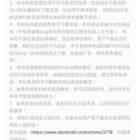
3、本站所有资源仅用于学习及研究使用，您必须在下载后的
24小时内删除所下载资源，切勿用于商业用途，否则由此引发
的法律纠纷及连带责任本站和发布者概不承担！
4、本站站内提供的所有可下载资源，本站保证未做任何负面改
动（不包含修复bug和完善功能等正面优化或二次开发），但
本站不保证资源的准确性、安全性和完整性，用户下载后自行
斟酌，我们以交流学习为目的，并不是所有的源码都100%无错
或无bug！如有链接无法下载、失效或广告，请联系客服处
理！
5、本站资源除标明原创外均来自网络整理，版权归原作者或本
站特约原创作者所有，如侵犯到您的合法权益，请立即告知本
站，本站将及时予与删除并致以最深的歉意！
如果在MyApplication工程中Module使用相同的名称将会出现
6、如果您也有好的资源或教程，您可以投稿发布，成功分享后
有站币奖励和额外收入！
错误。为了从一个library工程导入一个修改的Module,我们可以
7、如果您喜欢该资源，请支持官方正版资源，以得到更好的正
给它一个版本号在Module名称设置框。
版服务！
8、请您认真阅读上述内容，注册本站用户或下载本站资源即您
同意上述内容！
原文链接：
https://www.dandroid.cn/archives/3718
，转载请
注明出处。