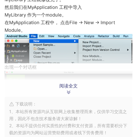
然后我们在MyApplication 工程中导入
MyLibrary 作为一个module。
在MyApplication 工程中， 点击File -> New -> Import
Module。
出现一个对话框
阅读全文
下载说明：
1、本站所有资源均从互联网上收集整理而来，仅供学习交流之
用，因此不包含技术服务请大家谅解！
2、本站不提供任何实质性的付费和支付资源，所有需要积分下
从MyLibrary工程中找到你想要导入的Module目录。通常它是
载的资源均为网站运营赞助费用或者线下劳务费用！
app module除非你给了它另一个名称。