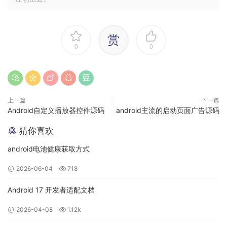
修改Module的名称为my-library,导入成功。
赏
0
0
上一篇
下一篇
Android自定义播放器控件源码
android主流的启动页面广告源码
猜你喜欢
到这一步差不多已经完成，最后一步是在MyApplication 工程中
android电池健康获取方式
修改依赖。
很多人会忘了做这一步。
2026-06-04
718
打开工程结构对话框，选择app Module(可以有别的名称)，在
Android 17 开发者适配文档
右侧点击依赖标签。
2026-04-08
1.12k