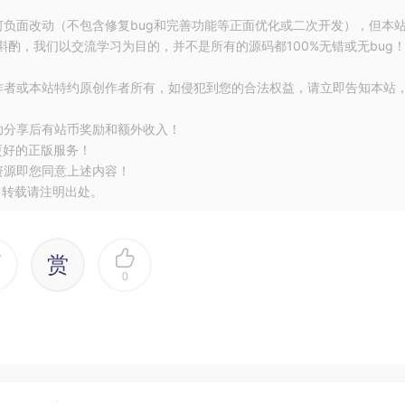
何负面改动（不包含修复bug和完善功能等正面优化或二次开发），但本
酌，我们以交流学习为目的，并不是所有的源码都100%无错或无bug
作者或本站特约原创作者所有，如侵犯到您的合法权益，请立即告知本站
功分享后有站币奖励和额外收入！
更好的正版服务！
资源即您同意上述内容！
，转载请注明出处。
赏
0