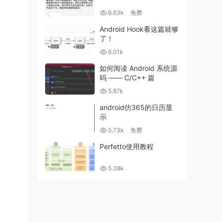
6.63k
免费
Android Hook看这篇就够
了！
6.01k
如何阅读 Android 系统源
码 —— C/C++ 篇
5.87k
android仿365的日历显
示
5.73k
免费
Perfetto使用教程
5.38k