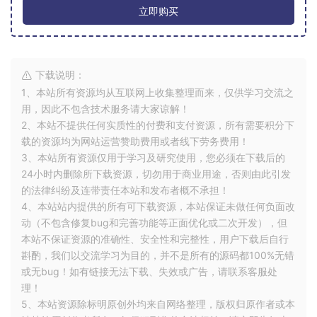
立即购买
下载说明：
1、本站所有资源均从互联网上收集整理而来，仅供学习交流之
用，因此不包含技术服务请大家谅解！
2、本站不提供任何实质性的付费和支付资源，所有需要积分下
载的资源均为网站运营赞助费用或者线下劳务费用！
3、本站所有资源仅用于学习及研究使用，您必须在下载后的
24小时内删除所下载资源，切勿用于商业用途，否则由此引发
的法律纠纷及连带责任本站和发布者概不承担！
4、本站站内提供的所有可下载资源，本站保证未做任何负面改
动（不包含修复bug和完善功能等正面优化或二次开发），但
本站不保证资源的准确性、安全性和完整性，用户下载后自行
斟酌，我们以交流学习为目的，并不是所有的源码都100%无错
或无bug！如有链接无法下载、失效或广告，请联系客服处
理！
5、本站资源除标明原创外均来自网络整理，版权归原作者或本