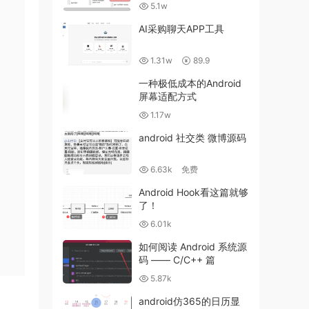
5.1w
AI采购聊天APP工具
1.31w
89.9
一种极低成本的Android
屏幕适配方式
1.17w
android 社交类 微博源码
6.63k
免费
Android Hook看这篇就够
了！
6.01k
如何阅读 Android 系统源
码 —— C/C++ 篇
5.87k
android仿365的日历显