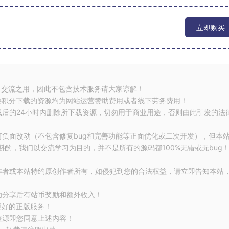
立即购买
习交流之用，因此不包含技术服务请大家谅解！
要积分下载的资源均为网站运营赞助费用或者线下劳务费用！
载后的24小时内删除所下载资源，切勿用于商业用途，否则由此引发的法
何负面改动（不包含修复bug和完善功能等正面优化或二次开发），但本
酌，我们以交流学习为目的，并不是所有的源码都100%无错或无bug
作者或本站特约原创作者所有，如侵犯到您的合法权益，请立即告知本站
功分享后有站币奖励和额外收入！
更好的正版服务！
资源即您同意上述内容！