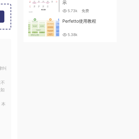
示
5.73k
免费
Perfetto使用教程
5.38k
律纠
站不
！如
，本