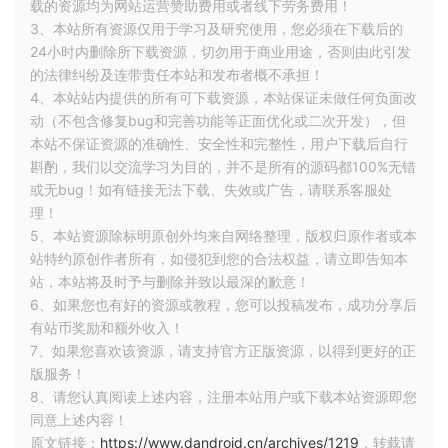
载的资源均为网站运营赞助费用或者线下劳务费用！
3、本站所有资源仅用于学习及研究使用，您必须在下载后的
24小时内删除所下载资源，切勿用于商业用途，否则由此引发
的法律纠纷及连带责任本站和发布者概不承担！
4、本站站内提供的所有可下载资源，本站保证未做任何负面改
动（不包含修复bug和完善功能等正面优化或二次开发），但
本站不保证资源的准确性、安全性和完整性，用户下载后自行
斟酌，我们以交流学习为目的，并不是所有的源码都100%无错
或无bug！如有链接无法下载、失效或广告，请联系客服处
理！
5、本站资源除标明原创外均来自网络整理，版权归原作者或本
站特约原创作者所有，如侵犯到您的合法权益，请立即告知本
站，本站将及时予与删除并致以最深的歉意！
6、如果您也有好的资源或教程，您可以投稿发布，成功分享后
有站币奖励和额外收入！
7、如果您喜欢该资源，请支持官方正版资源，以得到更好的正
版服务！
8、请您认真阅读上述内容，注册本站用户或下载本站资源即您
同意上述内容！
原文链接：
https://www.dandroid.cn/archives/1219
，转载请