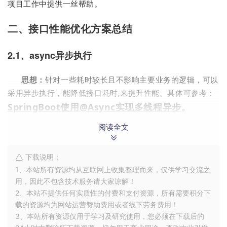
项目工作中提供一丝帮助。
二、接口性能优化方案总结
2.1、async异步执行
思想：
针对一些耗时较长且不影响主要业务的逻辑，可以
采用异步执行，能降低接口耗时,来提升性能。具体可参考：
。
SpringBoot使用@Async实现多线程异步
阅读全文
常见的异步实现
：线程池、消息队列MQ、Spring注解
@Async、异步框架CompletableFuture、Spring
ApplicationEvent事件。
下载说明：
1、本站所有资源均从互联网上收集整理而来，仅供学习交流之
2.2、批量入库
用，因此不包含技术服务请大家谅解！
2、本站不提供任何实质性的付费和支付资源，所有需要积分下
载的资源均为网站运营赞助费用或者线下劳务费用！
思想：
批量数据插入数据库时，可以在批处理执行完成
3、本站所有资源仅用于学习及研究使用，您必须在下载后的
后一次性插入或更新数据库，避免多次 IO。
具体使用可参考