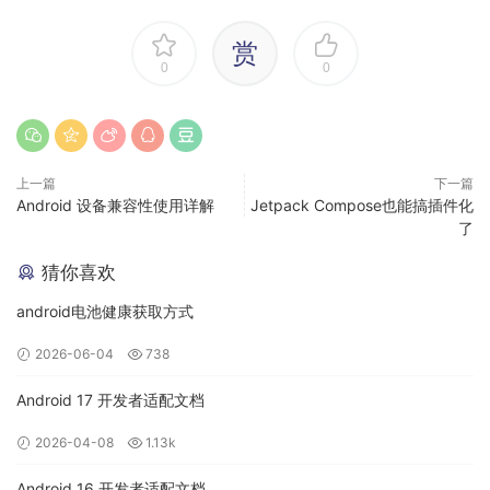
2.4、索引
赏
0
0
思想：
数据库加索引能大大提高数据查询效率，
但索引是
否生效？索引设计是否合理？这些问题也需要我们同时去考
虑。
注意:
在数据量很大的表中创建索引，最好选择在业务
不繁忙时间段，避免影响线上业务正常使用。
上一篇
下一篇
Android 设备兼容性使用详解
Jetpack Compose也能搞插件化
2.4.1、索引不生效场景
了
猜你喜欢
有时候虽然添加了索引，但是索引可能会失效，失效场景如
下：
android电池健康获取方式
2026-06-04
738
Android 17 开发者适配文档
2026-04-08
1.13k
Android 16 开发者适配文档