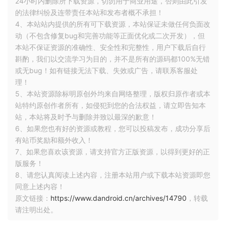
24小时内删除所下载资源，切勿用于商业用途，否则由此引发
文章
：
springBoot对接kafka,批量、并发、异步获取消息,
的法律纠纷及连带责任本站和发布者概不承担！
并动态、批量插入库表
。
4、本站站内提供的所有可下载资源，本站保证未做任何负面改
动（不包含修复bug和完善功能等正面优化或二次开发），但
本站不保证资源的准确性、安全性和完整性，用户下载后自行
//for循环单笔入库
list
.stream().forEatch(msg->{
    insert(
斟酌，我们以交流学习为目的，并不是所有的源码都100%无错
或无bug！如有链接无法下载、失效或广告，请联系客服处
2.3、池化技术
理！
5、本站资源除标明原创外均来自网络整理，版权归原作者或本
思想
：
池化技术最常见的是线程池、数据库连接池，解
站特约原创作者所有，如侵犯到您的合法权益，请立即告知本
决的问题就是避免重复创建对象或创建连接，可重复利用，
站，本站将及时予与删除并致以最深的歉意！
避免不必要损耗，毕竟创建
回收
也会占用时间。
6、如果您也有好的资源或教程，您可以投稿发布，成功分享后
有站币奖励和额外收入！
例如：
线程池使用
：若
你每次需要用到线程，都去创建，
7、如果您喜欢该资源，请支持官方正版资源，以得到更好的正
就会有增加一定的耗时
，
线程池可以重复利用线程，避免不
版服务！
8、请您认真阅读上述内容，注册本站用户或下载本站资源即您
必要的耗时，
让任务并行处理
。
同意上述内容！
原文链接：
https://www.dandroid.cn/archives/14790
，转载
具体案例参考：
SpringBoot用线程池
请注明出处。
ThreadPoolTaskExecutor异步处理百万级数据
。