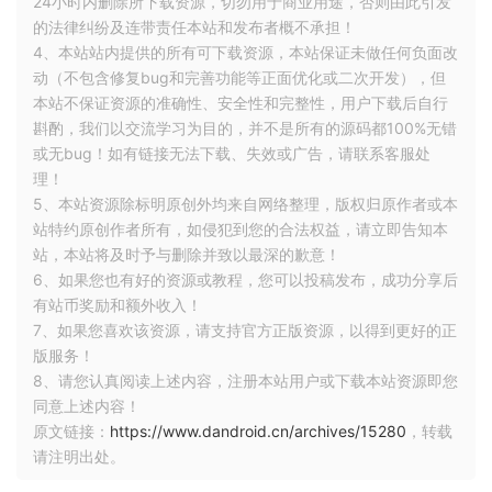
24小时内删除所下载资源，切勿用于商业用途，否则由此引发
的法律纠纷及连带责任本站和发布者概不承担！
4、本站站内提供的所有可下载资源，本站保证未做任何负面改
动（不包含修复bug和完善功能等正面优化或二次开发），但
本站不保证资源的准确性、安全性和完整性，用户下载后自行
斟酌，我们以交流学习为目的，并不是所有的源码都100%无错
或无bug！如有链接无法下载、失效或广告，请联系客服处
PluginActivity 的内容如下：
理！
5、本站资源除标明原创外均来自网络整理，版权归原作者或本
class
PluginActivity
:
ComponentActivity
() {
站特约原创作者所有，如侵犯到您的合法权益，请立即告知本
override
fun
onCreate
(savedInstanceState:
Bundle
?)
站，本站将及时予与删除并致以最深的歉意！
{
6、如果您也有好的资源或教程，您可以投稿发布，成功分享后
super
.onCreate(savedInstanceState)
有站币奖励和额外收入！
val
type = intent.getStringExtra(
“type”
) ?:
“NewsL
7、如果您喜欢该资源，请支持官方正版资源，以得到更好的正
ist”
setContent {
版服务！
MaterialTheme {
8、请您认真阅读上述内容，注册本站用户或下载本站资源即您
if
(type ==
“NewsList”
) {
同意上述内容！
NewsList()
原文链接：
https://www.dandroid.cn/archives/15280
，转载
}
else
if
(type ==
“NewsDetail”
) {
请注明出处。
NewsDetail()
}