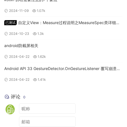
}
@Composable
2024-11-09
1.07k
private
fun
NewsItem
(
text :
String
,
自定义View：Measure过程说明之MeasureSpec类详细讲
已测试
modifier:
Modifier
= Modifier,
解
bgColor:
Color
= Color.White,
2024-10-23
1.3k
fontColor:
Color
= Color.Black,
)
{
android防截屏相关
Card(
elevation =
8.
dp,
modifier = modifier.fillMaxWidth(),
2024-04-22
1.62k
backgroundColor = bgColor
) {
Android API 33 GestureDetector.OnGestureListener 覆写崩溃问
Box(
题
Modifier.fillMaxWidth().padding(
15.
dp),
2024-04-22
1.41k
contentAlignment = Alignment.Center
) {
Text(text = text, fontSize =
20.
sp, color = fontCol
评论
0
or)
}
}
}