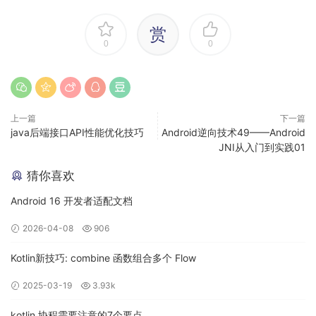
}
}
赏
}
}
0
0
这里就是简单的根据 intent 读取的 type 类型来判断，
如果是 NewsList 就显示一个新闻列表的 Composable
页面， 如果是 NewsDetail 就显示一个新闻详情的
Composable 页面。
上一篇
下一篇
java后端接口API性能优化技巧
Android逆向技术49——Android
JNI从入门到实践01
NewsList 内容如下：
猜你喜欢
@Composable
fun
NewsList
()
{
Android 16 开发者适配文档
LazyColumn(
Modifier.fillMaxSize().background(Color.Gray),
2026-04-08
906
contentPadding = PaddingValues(
15.
dp),
verticalArrangement = Arrangement.spacedBy(
10.
dp)
) {
Kotlin新技巧: combine 函数组合多个 Flow
items(
50
) { index ->
NewsItem(
“我是第
$index
条新闻”
)
2025-03-19
3.93k
}
}
kotlin 协程需要注意的7个要点