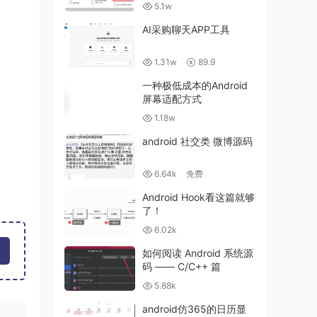
5.1w
AI采购聊天APP工具
1.31w
89.9
一种极低成本的Android
屏幕适配方式
1.18w
android 社交类 微博源码
6.64k
免费
Android Hook看这篇就够
了！
6.02k
如何阅读 Android 系统源
码 —— C/C++ 篇
5.88k
android仿365的日历显