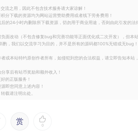
习交流之用，因此不包含技术服务请大家谅解！
要积分下载的资源均为网站运营赞助费用或者线下劳务费用！
载后的24小时内删除所下载资源，切勿用于商业用途，否则由此引发的法
何负面改动（不包含修复bug和完善功能等正面优化或二次开发），但本
酌，我们以交流学习为目的，并不是所有的源码都100%无错或无bug
作者或本站特约原创作者所有，如侵犯到您的合法权益，请立即告知本站
功分享后有站币奖励和额外收入！
更好的正版服务！
资源即您同意上述内容！
，转载请注明出处。
赏
0