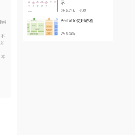
示
5.74k
免费
Perfetto使用教程
律纠
5.39k
站不
！如
，本