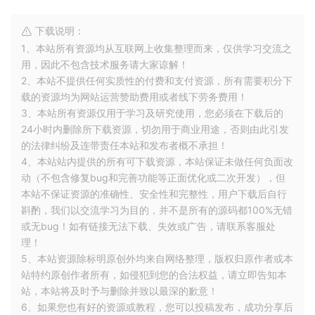
下载说明：
1、本站所有资源均从互联网上收集整理而来，仅供学习交流之
用，因此不包含技术服务请大家谅解！
2、本站不提供任何实质性的付费和支付资源，所有需要积分下
载的资源均为网站运营赞助费用或者线下劳务费用！
3、本站所有资源仅用于学习及研究使用，您必须在下载后的
24小时内删除所下载资源，切勿用于商业用途，否则由此引发
的法律纠纷及连带责任本站和发布者概不承担！
4、本站站内提供的所有可下载资源，本站保证未做任何负面改
动（不包含修复bug和完善功能等正面优化或二次开发），但
本站不保证资源的准确性、安全性和完整性，用户下载后自行
斟酌，我们以交流学习为目的，并不是所有的源码都100%无错
或无bug！如有链接无法下载、失效或广告，请联系客服处
理！
5、本站资源除标明原创外均来自网络整理，版权归原作者或本
站特约原创作者所有，如侵犯到您的合法权益，请立即告知本
站，本站将及时予与删除并致以最深的歉意！
外部拖拽，在屏幕上垂直滑动就可对视图进行拖拽，能
6、如果您也有好的资源或教程，您可以投稿发布，成功分享后
够设置主视图滑动折叠