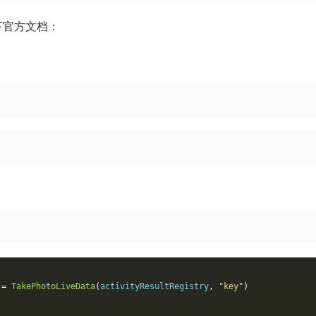
先看下官方文档：
=
TakePhotoLiveData
(
activityResultRegistry
,
"key"
)