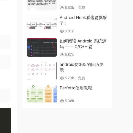
6.63k
免费
Android Hook看这篇就够
了！
6.01k
如何阅读 Android 系统源
码 —— C/C++ 篇
5.87k
android仿365的日历显
示
5.73k
免费
Perfetto使用教程
5.38k