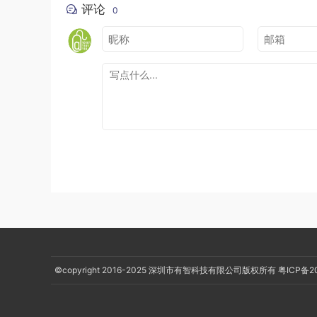
评论
0
一个全局计数器，Activity销毁时，计时器停止
时。
示例代码
// 开启计时器
TimerGlobalLiveData
.
get
().
startTimer
()
// 停止计时器
TimerGlobalLiveData
.
get
().
cancelTimer
()
// 全局监听
TimerGlobalLiveData
.
get
().
observe
(
this
)
{
Log
.
i
(
TAG
,
"GlobalTimer value: ==  $it"
)
©copyright 2016-2025
深圳市有智科技有限公司版权所有
粤ICP备2
}