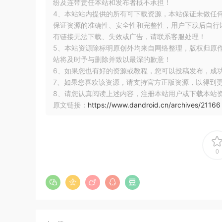
纷及连带责任本站和发布者概不承担！
        takePhotoLauncher 
=
 registry
.
register
(
ke
4、本站站内提供的所有可下载资源，本站保证未做任
            value 
=
 result

保证资源的准确性、安全性和完整性，用户下载后自行斟
}
有链接无法下载、失效或广告，请联系客服处理！
}
5、本站资源除标明原创外均来自网络整理，版权归原
站将及时予与删除并致以最深的歉意！
override
 fun onInactive
()
=
 takePhotoLaunche
6、如果您也有好的资源或教程，您可以投稿发布，成
7、如果您喜欢该资源，请支持官方正版资源，以得到
    fun takePhoto
()
=
 takePhotoLauncher
.
launch
(
n
8、请您认真阅读上述内容，注册本站用户或下载本站
}
原文链接：
https://www.dandroid.cn/archives/21166
同理，请求权限也可以类似封装：
0
1.2 请求权限
场景
请求系统权限，例如GPS定位