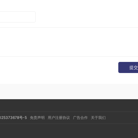
，不会导致内存泄露，Activity激活时，计时器开始，自动获取最
提交
025373678号-5
免责声明
用户注册协议
广告合作
关于我们