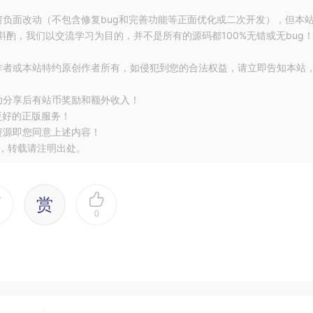
y
,
ActivityResultContracts
.
TakePicturePreview
())
{
 result 
->
何负面改动（不包含修复bug和完善功能等正面优化或二次开发），但本
酌，我们以交流学习为目的，并不是所有的源码都100%无错或无bug
作者或本站特约原创作者所有，如侵犯到您的合法权益，请立即告知本站
r
.
unregister
()
功分享后有站币奖励和额外收入！
更好的正版服务！
ull
)
资源即您同意上述内容！
，转载请注明出处。
赏
0