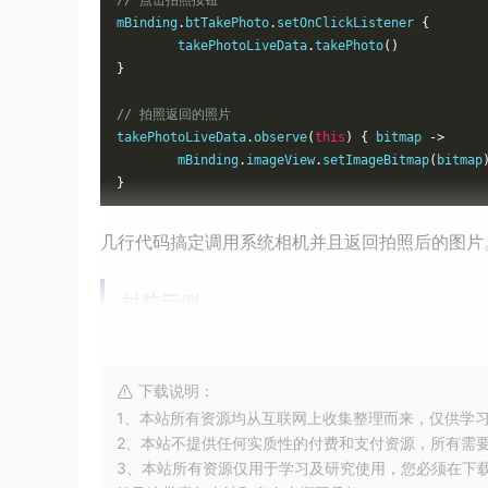
// 点击拍照按钮
mBinding
.
btTakePhoto
.
setOnClickListener 
{
        takePhotoLiveData
.
takePhoto
()
}
// 拍照返回的照片
takePhotoLiveData
.
observe
(
this
)
{
 bitmap 
->
        mBinding
.
imageView
.
setImageBitmap
(
bitmap
}
几行代码搞定调用系统相机并且返回拍照后的图片
封装示例
class
TakePhotoLiveData
(
private
 val registry
:
Ac
下载说明：
LiveData
()
{
1、本站所有资源均从互联网上收集整理而来，仅供学
2、本站不提供任何实质性的付费和支付资源，所有需
private
 lateinit 
var
 takePhotoLauncher
:
Acti
3、本站所有资源仅用于学习及研究使用，您必须在下
override
 fun onActive
()
{