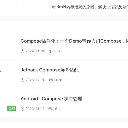
Android内存泄漏的原因、解决办法以及如
ermissionLiveData
(
activityResultRegistry
,
"key"
)
Compose插件化：一个Demo带你入门Compose，
{
带你入门插件化开发
2024-11-09
933
Manifest
.
permission
.
RECORD_AUDIO
)
果
Jetpack Compose屏幕适配
ted 
->
2023-12-20
1.67k
Android | Compose 状态管理
免费
2023-11-17
1.51k