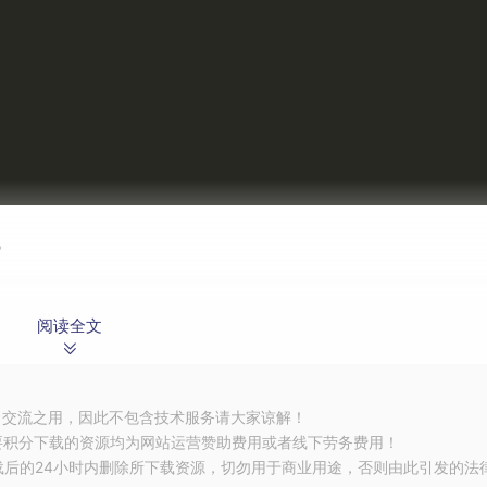
)
。
阅读全文
tivityResultRegistry
,
private
 val key
:
String
)
:
习交流之用，因此不包含技术服务请大家谅解！
要积分下载的资源均为网站运营赞助费用或者线下劳务费用！
vityResultLauncher
载后的24小时内删除所下载资源，切勿用于商业用途，否则由此引发的法