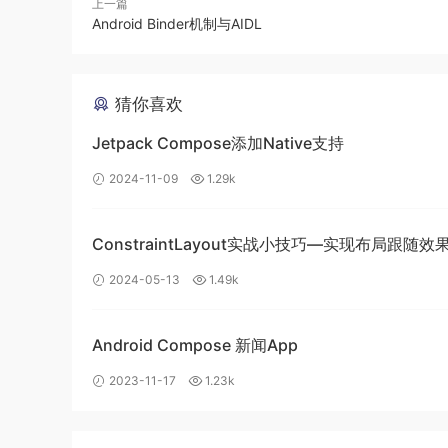
上一篇
Android Binder机制与AIDL
示例代码
猜你喜欢
private
var
 requestPermissionLiveData 
=
RequestP
Jetpack Compose添加Native支持
mBinding
.
btRequestPermission
.
setOnClickListener 
2024-11-09
1.29k
    requestPermissionLiveData
.
requestPermission
(
}
ConstraintLayout实战小技巧—实现布局跟随效
requestPermissionLiveData
.
observe
(
this
)
{
 isGran
    toast
(
"权限RECORD_AUDIO请求结果   $isGranted"
)
2024-05-13
1.49k
封装的代码跟上面类似，就不列出来了。
Android Compose 新闻App
二、LiveData实现全局定时器
2023-11-17
1.23k
场景