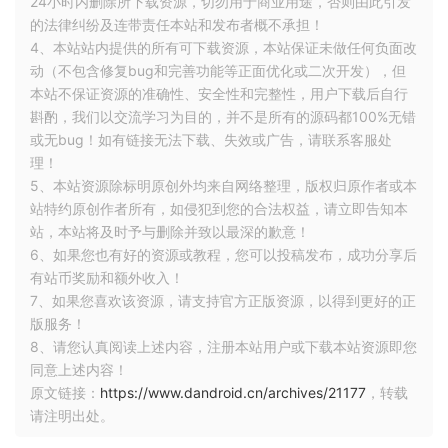
24小时内删除所下载资源，切勿用于商业用途，否则由此引发
数据交换。通过这样的方式，减少了数据的赋值操作，因
的法律纠纷及连带责任本站和发布者概不承担！
此共享内存实现进程间通信在速度上有明显优势。
4、本站站内提供的所有可下载资源，本站保证未做任何负面改
管道（Pipe）
管道也是操作系统中常见的一种进程间通
动（不包含修复bug和完善功能等正面优化或二次开发），但
本站不保证资源的准确性、安全性和完整性，用户下载后自行
信方式，Windows系统进程间的通信依赖于此中方式实
斟酌，我们以交流学习为目的，并不是所有的源码都100%无错
现。在进行进程间通信时，会在两个进程间建立一根拥有
或无bug！如有链接无法下载、失效或广告，请联系客服处
读（read）写(write)功能的管道,一个进程写数据，另一
理！
个进程可以读取数据，从而实现进程间通信问题。
5、本站资源除标明原创外均来自网络整理，版权归原作者或本
UDS（UNIX Domain Socket）
UDS也被称为IPC
站特约原创作者所有，如侵犯到您的合法权益，请立即告知本
Socket，但它有别于network 的Socket。UDS的内部实
站，本站将及时予与删除并致以最深的歉意！
现不依赖于TCP/IP协议，而是基于本机的“安全可靠操作”
6、如果您也有好的资源或教程，您可以投稿发布，成功分享后
实现。UDS这种进程间通信方式在Android中用到的也是
有站币奖励和额外收入！
比较多的。
7、如果您喜欢该资源，请支持官方正版资源，以得到更好的正
Binder
Binder是Android中独有的一种进程间通信方
版服务！
式。它底层依靠mmap,只需要一次数据拷贝，把一块物理
8、请您认真阅读上述内容，注册本站用户或下载本站资源即您
同意上述内容！
内存同时映射到内核和目标进程的用户空间。
原文链接：
https://www.dandroid.cn/archives/21177
，转载
本篇文章，我们重点就是了解如何使用Binder实现进程间通
请注明出处。
信。Binder仅仅从名字来看就给人一种很神秘的感觉，就因为