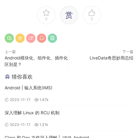
这个名字可能就会吓走不少初学者。但其实Binder本身并没有
很神秘，它仅仅是Android系统提供给开发者的一种进程间通信
赏
0
0
方式。
而从上述几种进程间通信方式来看，无论是哪种进程间通信，
都是需要一个进程提供数据，一个进程获取数据。因此，我们
可以把提供数据的一端称为
服务端
，把获取数据的一端称为
客
上一篇
下一篇
户端
。从这个角度来看Binder是不是就有点类似于HTTP协议
Android模块化、组件化、插件化
LiveData奇思妙用总结
区别是？
了？所以，你完全可以把Binder当成是一种HTTP协议，客户端
通过Binder来获取服务端的数据。认识到这一点，再看Binder
猜你喜欢
的使用就会简单多了。
Android | 输入系统(IMS)
二、使用Binder实现进程间通信
2023-11-17
1.47k
深入理解 Linux 的 RCU 机制
使用Binder完成进程间通信其实非常简单。我们举一个查询成
绩的例子，服务端提供根据学生姓名查询学生成绩的接口，客
2023-11-17
1.31k
户端连接服务端通过学生姓名来查询成绩，而客户端与服务端
Class 和 Dex 文件深入理解 | JAVA_Android