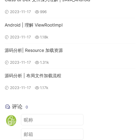
的媒介就是Binder。
2023-11-17
996
1.服务端的实现
Android | 理解 ViewRootImpl
服务端自然是要提供服务的，因此就需要我们开启一个Service
2023-11-17
1.18k
等待客户端的连接。关于Android的Service这里就不用多说了
源码分析| Resource 加载资源
吧，我们实现一个GradeService并继承Service，来提供成绩
查询接口。代码如下:
2023-11-17
1.31k
源码分析 | 布局文件加载流程
public
class
GradeService
extends
Service
{
public
static
final
int
 REQUEST_CODE
=
1000
;
2023-11-17
1.17k
private
final
Binder
 mBinder 
=
new
Binder
()
{
@Override
protected
boolean
 onTransact
(
int
 code
,
评论
0
@NonNull
Parcel
 data
,
@Nullable
Parcel
 reply
,
int
flags
)
throws
RemoteException
{
if
(
code 
==
 REQUEST_CODE
)
{
String
 name 
=
 data
.
readString
();
// 根据姓名查询学生成绩并将成绩写入到返