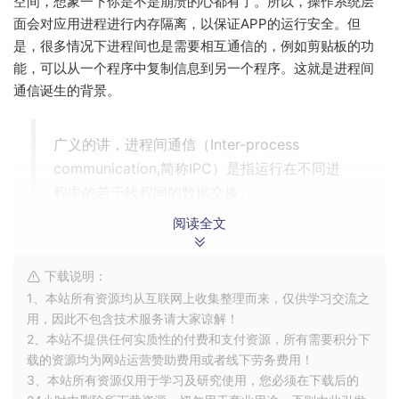
空间，想象一下你是不是崩溃的心都有了。所以，操作系统层
面会对应用进程进行内存隔离，以保证APP的运行安全。但
是，很多情况下进程间也是需要相互通信的，例如剪贴板的功
能，可以从一个程序中复制信息到另一个程序。这就是进程间
通信诞生的背景。
广义的讲，进程间通信（Inter-process
communication,简称IPC）是指运行在不同进
程中的若干线程间的数据交换。
阅读全文
操作系统中常见的进程间通信方式有共享内存、管道、UDS以
及Binder等。关于这些进程间的通信方式本篇文章我们不做深
下载说明：
究，了解即可。
1、本站所有资源均从互联网上收集整理而来，仅供学习交流之
用，因此不包含技术服务请大家谅解！
共享内存（Shared Memory)
共享内存方式实现进程间
2、本站不提供任何实质性的付费和支付资源，所有需要积分下
通信依靠的是申请一块内存区域，让后将这块内存映射到
载的资源均为网站运营赞助费用或者线下劳务费用！
进程空间中，这样两个进程都可以直接访问这块内存。在
3、本站所有资源仅用于学习及研究使用，您必须在下载后的
进行进程间通信时，两个进程可以利用这块内存空间进行