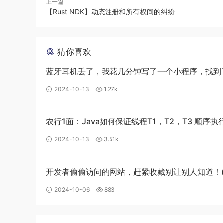
上一篇
【Rust NDK】动态注册和所有权间的纠纷
展望未来，
VoidZero
计划在未来几个月内进一步
一打包器。这将有助于实现更高效的开发流程和更
猜你喜欢
此外，公司还将持续完善
Oxc
的功能，逐步将整
蓝牙耳机丢了，我花几分钟写了一个小程序，找到了
进，我们相信这些工具将能够更好地满足开发者的
2024-10-13
1.27k
除了开源项目，VoidZero 还将提供专为
企业环境
应用和安全性的需求，为企业提供更加
稳定
、
高效
农行1面：Java如何保证线程T1，T2，T3 顺序执
我们相信，通过技术创新和服务优化，我们可以帮
2024-10-13
3.51k
写在最后
开发者偷偷访问的网站，赶紧收藏别让别人知道！
新)
2024-10-06
883
如果觉得本文对你有帮助，希望能够给我点赞支
加群，一起学习前端技能 公众号内包含很多