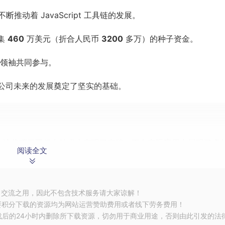
动着 JavaScript 工具链的发展。
集
460
万美元（折合人民币
3200
多万）的种子资金。
业领袖共同参与。
更为公司未来的发展奠定了坚实的基础。
项目，这些项目不仅在技术上实现了突破，更在实际应用中展现了卓
阅读全文
vaScript 解析器，它的性能比 SWC 快 3 倍。这意味着开
习交流之用，因此不包含技术服务请大家谅解！
整体开发效率。
要积分下载的资源均为网站运营赞助费用或者线下劳务费用！
载后的24小时内删除所下载资源，切勿用于商业用途，否则由此引发的法
析器，比 enhanced-resolve 快 28 倍。它有效解决了依赖解