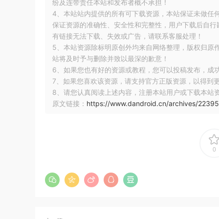
纷及连带责任本站和发布者概不承担！
颈问题，让开发者能够更快速地定位和管理
4、本站站内提供的所有可下载资源，本站保证未做任
保证资源的准确性、安全性和完整性，用户下载后自行斟
Oxc-transform
：在 TypeScript/J
有链接无法下载、失效或广告，请联系客服处理！
和优化，提升开发体验。
5、本站资源除标明原创外均来自网络整理，版权归原
站将及时予与删除并致以最深的歉意！
Oxlint
：作为最快的 linter，它的速度比 ES
6、如果您也有好的资源或教程，您可以投稿发布，成
潜在问题，确保代码质量。
7、如果您喜欢该资源，请支持官方正版资源，以得到
8、请您认真阅读上述内容，注册本站用户或下载本站
Vitest
：这款功能最齐全的 Web 应用程
原文链接：
https://www.dandroid.cn/archives/22395
测试框架和断言库，让开发者能够轻松编写
Rolldown
：基于 Oxc 构建的最快打包器，它的性
了打包效率，让开发者能够在更短的时间内
0
这些工具已经被全球领先的工程团队广泛采用，
性能和实用价值得到了业界的一致认可，充分证明了 Voi
🚀 未来发展规划