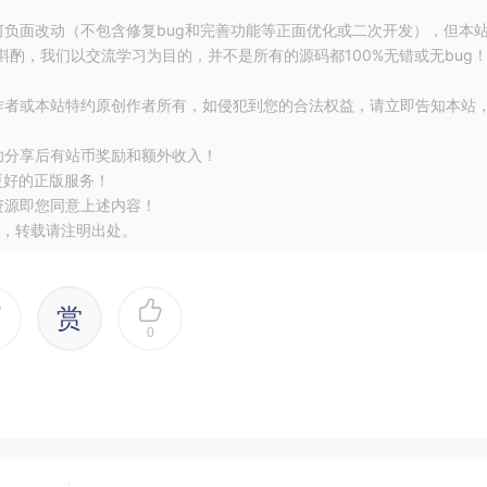
项目依赖。
何负面改动（不包含修复bug和完善功能等正面优化或二次开发），但本
酌，我们以交流学习为目的，并不是所有的源码都100%无错或无bug
SX 转换方面，它比 SWC 快 4 倍。这使得开发者能够更快速地进行代
作者或本站特约原创作者所有，如侵犯到您的合法权益，请立即告知本站
Lint 快 50-100 倍。Oxlint 帮助开发者更高效地发现和修复代
功分享后有站币奖励和额外收入！
更好的正版服务！
资源即您同意上述内容！
序测试运行器，为开发者提供了全面而高效的测试解决方案。它支持
，转载请注明出处。
和运行测试用例。
能比 esbuild 和其他 Rust 打包器都快。Rolldown 极大
赏
完成项目的构建和部署。
0
包括
OpenAI
、
Google
、
Apple
、
Microsoft
等科技巨头。它们
dZero 在 JavaScript 工具链领域的领先地位。