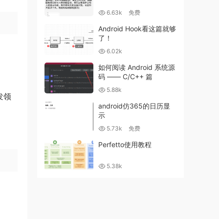
6.63k
免费
Android Hook看这篇就够
了！
6.02k
如何阅读 Android 系统源
码 —— C/C++ 篇
5.88k
发领
android仿365的日历显
示
5.73k
免费
Perfetto使用教程
5.38k