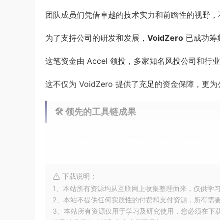
团队成员们凭借卓越的技术实力和前瞻性的视野，不断推
为了支持公司的研发和发展，
VoidZero
已成功筹
这笔资金由 Accel 领投，多家知名风投公司和行
这不仅为 VoidZero 提供了充足的资金保障，
🛠️ 领先的工具链成果
VoidZero 已经交付了一系列令人瞩目的开源
性能：
Oxc-parser
：作为速度最快、最符合规范的 Ja
下载说明：
1、本站所有资源均从互联网上收集整理而来，仅供学
以在更短的时间内完成代码解析，从而提高
2、本站不提供任何实质性的付费和支付资源，所有需
3、本站所有资源仅用于学习及研究使用，您必须在下
Oxc-resolver
：这款最快的 Node.js 兼容解