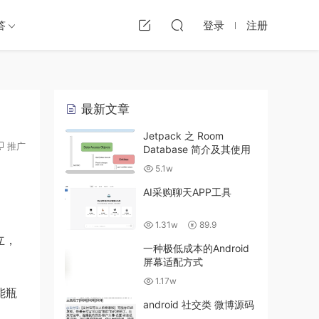
答
登录
注册
最新文章
Jetpack 之 Room
推广
Database 简介及其使用
5.1w
AI采购聊天APP工具
1.31w
89.9
立，
一种极低成本的Android
屏幕适配方式
1.17w
能瓶
android 社交类 微博源码