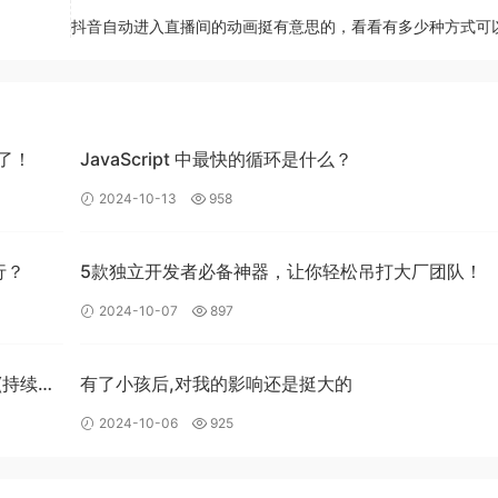
抖音自动进入直播间的动画挺有意思的，看看有多少种方式可
稳定
Rolldown
打包器，并使其成为
Vite
在开发和生产环境中
卓越的性能表现。
个
Vite
生态系统迁移到
Rolldown
和
Oxc
上。通过不断优化和
！​
JavaScript 中最快的循环是什么？
需求，提升整体开发体验。
2024-10-13
958
设计的端到端 JavaScript 工具解决方案。这些方案将充分考虑
和
安全
的开发工具链。
行？
5款独立开发者必备神器，让你轻松吊打大厂团队！
助企业提升开发效率，降低开发成本，实现更大的商业价值。
2024-10-07
897
(持续更
有了小孩后,对我的影响还是挺大的
2024-10-06
925
持一下哦 💪 也可以关注wx公众号：
回复
前端开发爱好者
精选资源教程，欢迎关注
实战