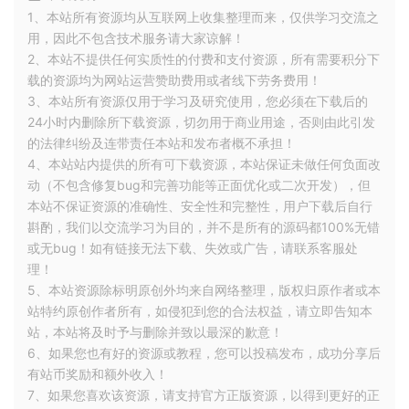
1、本站所有资源均从互联网上收集整理而来，仅供学习交流之
用，因此不包含技术服务请大家谅解！
2、本站不提供任何实质性的付费和支付资源，所有需要积分下
载的资源均为网站运营赞助费用或者线下劳务费用！
3、本站所有资源仅用于学习及研究使用，您必须在下载后的
24小时内删除所下载资源，切勿用于商业用途，否则由此引发
的法律纠纷及连带责任本站和发布者概不承担！
4、本站站内提供的所有可下载资源，本站保证未做任何负面改
动（不包含修复bug和完善功能等正面优化或二次开发），但
本站不保证资源的准确性、安全性和完整性，用户下载后自行
斟酌，我们以交流学习为目的，并不是所有的源码都100%无错
或无bug！如有链接无法下载、失效或广告，请联系客服处
理！
5、本站资源除标明原创外均来自网络整理，版权归原作者或本
站特约原创作者所有，如侵犯到您的合法权益，请立即告知本
站，本站将及时予与删除并致以最深的歉意！
6、如果您也有好的资源或教程，您可以投稿发布，成功分享后
有站币奖励和额外收入！
7、如果您喜欢该资源，请支持官方正版资源，以得到更好的正