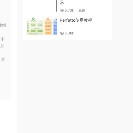
示
5.73k
免费
Perfetto使用教程
律纠
5.38k
站不
！如
，本