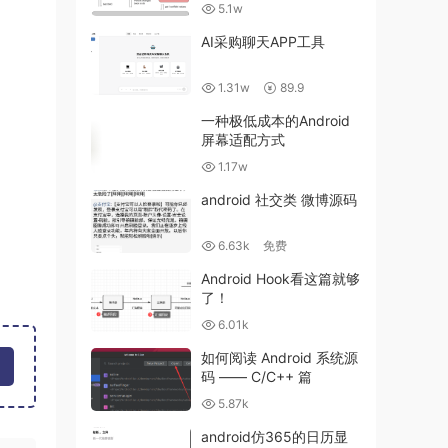
5.1w
AI采购聊天APP工具
1.31w
89.9
一种极低成本的Android
屏幕适配方式
1.17w
android 社交类 微博源码
6.63k
免费
Android Hook看这篇就够
了！
6.01k
如何阅读 Android 系统源
码 —— C/C++ 篇
5.87k
android仿365的日历显