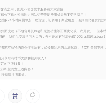
习交流之用，因此不包含技术服务请大家谅解！
要积分下载的资源均为网站运营赞助费用或者线下劳务费用！
载后的24小时内删除所下载资源，切勿用于商业用途，否则由此引发的法
何负面改动（不包含修复bug和完善功能等正面优化或二次开发），但本
酌，我们以交流学习为目的，并不是所有的源码都100%无错或无bug
作者或本站特约原创作者所有，如侵犯到您的合法权益，请立即告知本站
功分享后有站币奖励和额外收入！
更好的正版服务！
资源即您同意上述内容！
，转载请注明出处。
赏
0