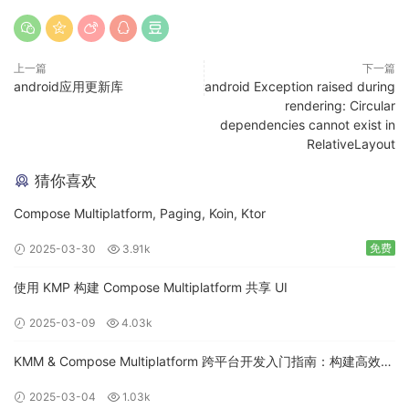
上一篇
下一篇
android应用更新库
android Exception raised during
rendering: Circular
dependencies cannot exist in
RelativeLayout
猜你喜欢
Compose Multiplatform, Paging, Koin, Ktor
免费
2025-03-30
3.91k
使用 KMP 构建 Compose Multiplatform 共享 UI
2025-03-09
4.03k
KMM & Compose Multiplatform 跨平台开发入门指南：构建高效的
移动应用
2025-03-04
1.03k