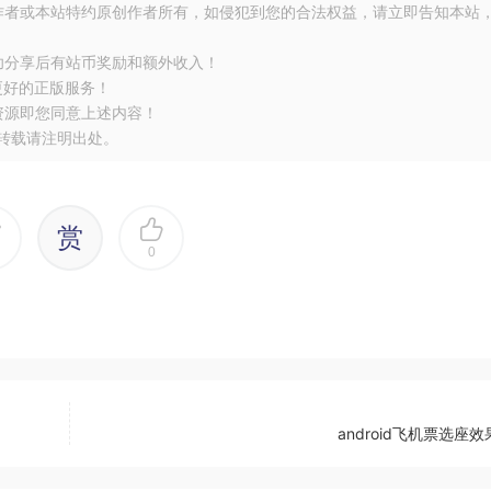
作者或本站特约原创作者所有，如侵犯到您的合法权益，请立即告知本站
功分享后有站币奖励和额外收入！
更好的正版服务！
资源即您同意上述内容！
转载请注明出处。
赏
0
android飞机票选座