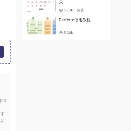
示
5.73k
免费
Perfetto使用教程
5.38k
律纠
站不
！如