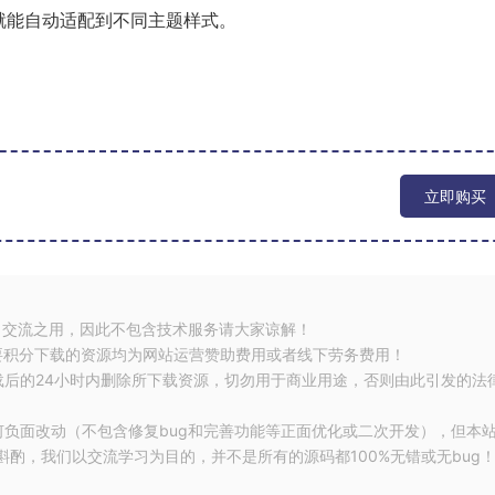
.xml 就能自动适配到不同主题样式。
立即购买
习交流之用，因此不包含技术服务请大家谅解！
要积分下载的资源均为网站运营赞助费用或者线下劳务费用！
载后的24小时内删除所下载资源，切勿用于商业用途，否则由此引发的法
何负面改动（不包含修复bug和完善功能等正面优化或二次开发），但本
酌，我们以交流学习为目的，并不是所有的源码都100%无错或无bug