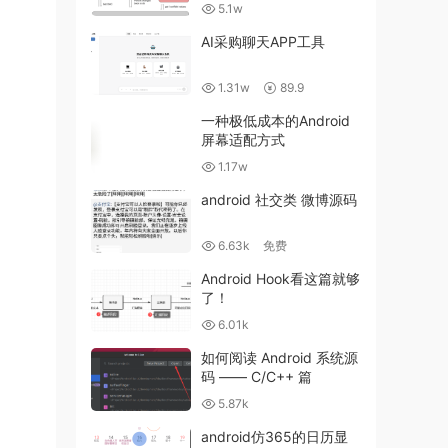
5.1w
AI采购聊天APP工具
1.31w
89.9
一种极低成本的Android
屏幕适配方式
1.17w
android 社交类 微博源码
6.63k
免费
Android Hook看这篇就够
了！
6.01k
如何阅读 Android 系统源
码 —— C/C++ 篇
5.87k
android仿365的日历显