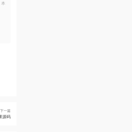
，本
下一篇
效果源码