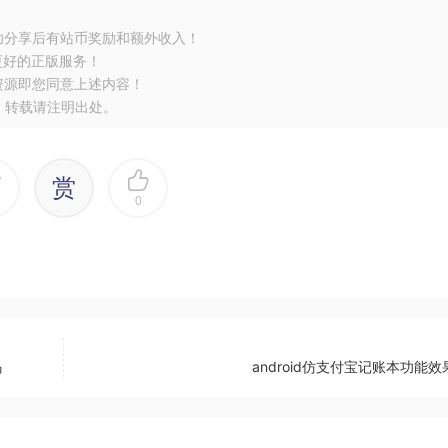
功分享后有站币奖励和额外收入！
更好的正版服务！
资源即您同意上述内容！
，转载请注明出处。
赏
0
码
android仿支付宝记账本功能