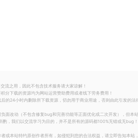
习交流之用，因此不包含技术服务请大家谅解！
要积分下载的资源均为网站运营赞助费用或者线下劳务费用！
载后的24小时内删除所下载资源，切勿用于商业用途，否则由此引发的法
何负面改动（不包含修复bug和完善功能等正面优化或二次开发），但本
酌，我们以交流学习为目的，并不是所有的源码都100%无错或无bug
作者或本站特约原创作者所有，如侵犯到您的合法权益，请立即告知本站