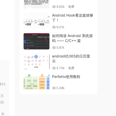
6.63k
免费
Android Hook看这篇就够
了！
6.01k
如何阅读 Android 系统源
码 —— C/C++ 篇
5.87k
android仿365的日历显
示
5.73k
免费
Perfetto使用教程
律纠
5.38k
站不
！如
，本