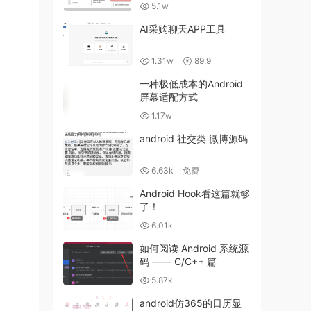
5.1w
AI采购聊天APP工具
1.31w
89.9
一种极低成本的Android
屏幕适配方式
1.17w
android 社交类 微博源码
6.63k
免费
Android Hook看这篇就够
了！
6.01k
如何阅读 Android 系统源
码 —— C/C++ 篇
5.87k
android仿365的日历显