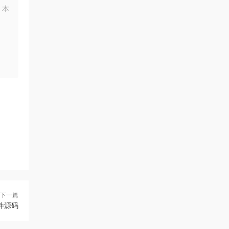
，本
下一篇
控件源码