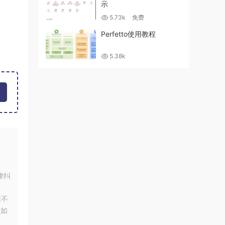
示
5.73k
免费
Perfetto使用教程
5.38k
律纠
站不
！如