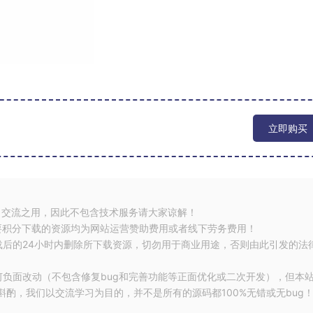
立即购买
习交流之用，因此不包含技术服务请大家谅解！
要积分下载的资源均为网站运营赞助费用或者线下劳务费用！
载后的24小时内删除所下载资源，切勿用于商业用途，否则由此引发的法
何负面改动（不包含修复bug和完善功能等正面优化或二次开发），但本
酌，我们以交流学习为目的，并不是所有的源码都100%无错或无bug