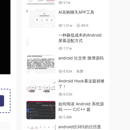
5.1w
AI采购聊天APP工具
1.31w
89.9
一种极低成本的Android
屏幕适配方式
1.17w
android 社交类 微博源码
6.63k
免费
Android Hook看这篇就够
了！
6.02k
如何阅读 Android 系统源
码 —— C/C++ 篇
5.88k
android仿365的日历显