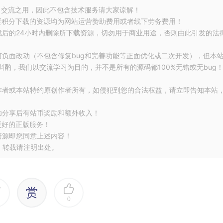
习交流之用，因此不包含技术服务请大家谅解！
要积分下载的资源均为网站运营赞助费用或者线下劳务费用！
载后的24小时内删除所下载资源，切勿用于商业用途，否则由此引发的法
何负面改动（不包含修复bug和完善功能等正面优化或二次开发），但本
酌，我们以交流学习为目的，并不是所有的源码都100%无错或无bug
作者或本站特约原创作者所有，如侵犯到您的合法权益，请立即告知本站
功分享后有站币奖励和额外收入！
更好的正版服务！
资源即您同意上述内容！
，转载请注明出处。
赏
0