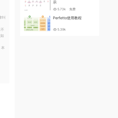
示
5.73k
免费
律纠
Perfetto使用教程
站不
5.39k
！如
，本